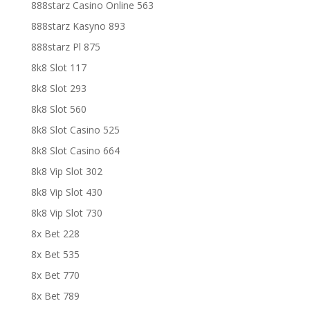
888starz Casino Online 563
888starz Kasyno 893
888starz Pl 875
8k8 Slot 117
8k8 Slot 293
8k8 Slot 560
8k8 Slot Casino 525
8k8 Slot Casino 664
8k8 Vip Slot 302
8k8 Vip Slot 430
8k8 Vip Slot 730
8x Bet 228
8x Bet 535
8x Bet 770
8x Bet 789