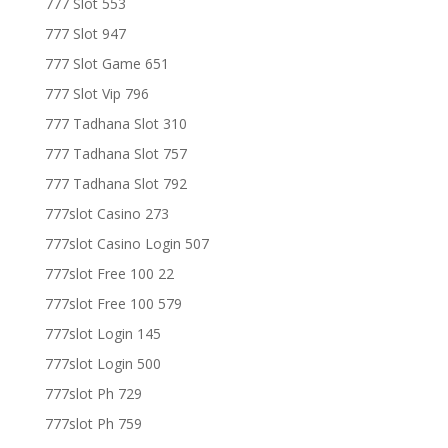
777 Slot 553
777 Slot 947
777 Slot Game 651
777 Slot Vip 796
777 Tadhana Slot 310
777 Tadhana Slot 757
777 Tadhana Slot 792
777slot Casino 273
777slot Casino Login 507
777slot Free 100 22
777slot Free 100 579
777slot Login 145
777slot Login 500
777slot Ph 729
777slot Ph 759