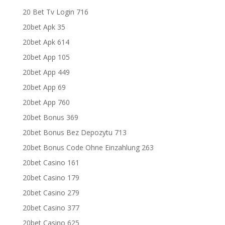
20 Bet Tv Login 716
20bet Apk 35
20bet Apk 614
20bet App 105
20bet App 449
20bet App 69
20bet App 760
20bet Bonus 369
20bet Bonus Bez Depozytu 713
20bet Bonus Code Ohne Einzahlung 263
20bet Casino 161
20bet Casino 179
20bet Casino 279
20bet Casino 377
20bet Casino 625