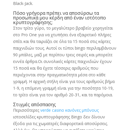
Black-Jack.
Πόσο γρήγορα πρέπει να αποσύρσω τα
προσωπικά μου κέρδη από έναν ιστότοπο
κρυπτογράφησης;
Στον τρίτο γύρο, το μεγαλύτερο βραβείο χορηγείται
στο Pro One για να χτυπήσει ένα εξαιρετικό πλήρες
σπίτι και θα ταιριάζει σε όλα τα 15 ποσά στις κάρτες
παιχνιδιών τους. Αυτοί οι τύποι bingo περιλαμβάνουν
90 μπάλες, μαζί με περίπου τρεις σειρές και μπορείτε
εννέα άρθρα.Οι συνολικές κάρτες παιχνιδιών έχουν
15 ποσά και θα έχετε τέσσερις αριθμούς που
περιέχονται στην πραγματικότητα μέσα στο κάθε
γραμμή. Η αρχική στήλη είναι για τους αριθμούς βήμα
1-9, η επόμενη γραμμή είναι για την ποσότητα 10-19,
το τρίτο είναι για τον αριθμό 20-31, και τα παρόμοια.
Στιγμές απόσπασης
Περισσότερες
verde casino κανόνες μπόνους
ιστοσελίδες κρυπτογράφησης Bingo δεν δίνουν
έξοδα για τις χωματερές διαφορετικά αποσύρσεις.