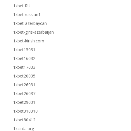
1xbet RU
1xbet russian1
1xbet-azerbaycan
1xbet-giris-azerbaijan
1xbet-kirish.com
1xbet15031
1xbet16032
1xbet17033
1xbet20035
1xbet26031
1xbet26037
1xbet29031
1xbet310310
1xbet80412
1xcinta.org