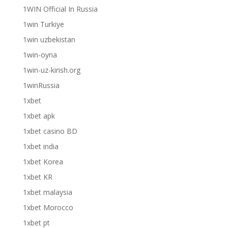
1WIN Official In Russia
1win Turkiye
1win uzbekistan
1win-oyna
1win-uz-kirish.org
1winRussia
1xbet
1xbet apk
1xbet casino BD
1xbet india
1xbet Korea
1xbet KR
1xbet malaysia
1xbet Morocco
1xbet pt