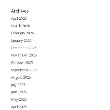
Archives
April 2026
March 2026
February 2026
January 2026
December 2025
November 2025
October 2025
September 2025
August 2025
July 2025
June 2025
May 2025
April 2025