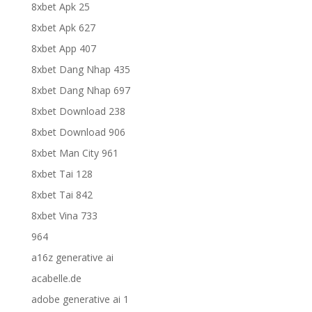
8xbet Apk 25
8xbet Apk 627
8xbet App 407
8xbet Dang Nhap 435
8xbet Dang Nhap 697
8xbet Download 238
8xbet Download 906
8xbet Man City 961
8xbet Tai 128
8xbet Tai 842
8xbet Vina 733
964
a16z generative ai
acabelle.de
adobe generative ai 1