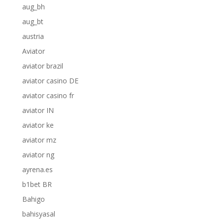
aug_bh
aug_bt
austria
Aviator
aviator brazil
aviator casino DE
aviator casino fr
aviator IN
aviator ke
aviator mz
aviator ng
ayrena.es
b1bet BR
Bahigo
bahisyasal