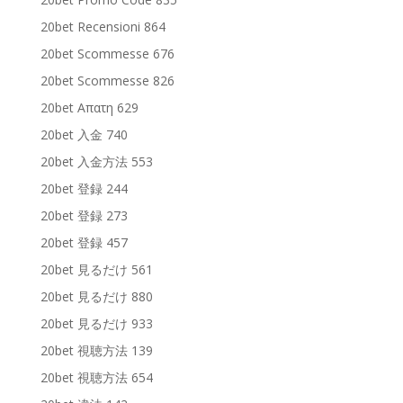
20bet Recensioni 864
20bet Scommesse 676
20bet Scommesse 826
20bet Απατη 629
20bet 入金 740
20bet 入金方法 553
20bet 登録 244
20bet 登録 273
20bet 登録 457
20bet 見るだけ 561
20bet 見るだけ 880
20bet 見るだけ 933
20bet 視聴方法 139
20bet 視聴方法 654