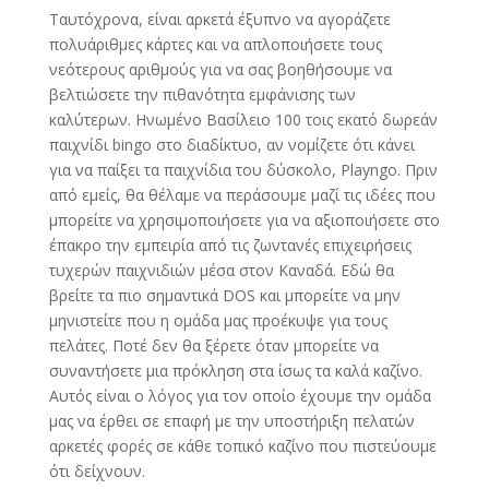
Ταυτόχρονα, είναι αρκετά έξυπνο να αγοράζετε
πολυάριθμες κάρτες και να απλοποιήσετε τους
νεότερους αριθμούς για να σας βοηθήσουμε να
βελτιώσετε την πιθανότητα εμφάνισης των
καλύτερων. Ηνωμένο Βασίλειο 100 τοις εκατό δωρεάν
παιχνίδι bingo στο διαδίκτυο, αν νομίζετε ότι κάνει
για να παίξει τα παιχνίδια του δύσκολο, Playngo. Πριν
από εμείς, θα θέλαμε να περάσουμε μαζί τις ιδέες που
μπορείτε να χρησιμοποιήσετε για να αξιοποιήσετε στο
έπακρο την εμπειρία από τις ζωντανές επιχειρήσεις
τυχερών παιχνιδιών μέσα στον Καναδά. Εδώ θα
βρείτε τα πιο σημαντικά DOS και μπορείτε να μην
μηνιστείτε που η ομάδα μας προέκυψε για τους
πελάτες. Ποτέ δεν θα ξέρετε όταν μπορείτε να
συναντήσετε μια πρόκληση στα ίσως τα καλά καζίνο.
Αυτός είναι ο λόγος για τον οποίο έχουμε την ομάδα
μας να έρθει σε επαφή με την υποστήριξη πελατών
αρκετές φορές σε κάθε τοπικό καζίνο που πιστεύουμε
ότι δείχνουν.