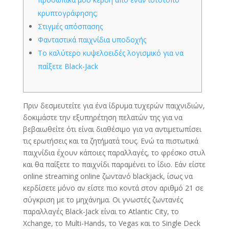
κρυπτογράφησης;
Στιγμές απόσπασης
Φανταστικά παιχνίδια υποδοχής
Το καλύτερο κυψελοειδές λογισμικό για να
παίξετε Black-Jack
Πριν δεσμευτείτε για ένα ίδρυμα τυχερών παιχνιδιών,
δοκιμάστε την εξυπηρέτηση πελατών της για να
βεβαιωθείτε ότι είναι διαθέσιμο για να αντιμετωπίσει
τις ερωτήσεις και τα ζητήματά τους. Ενώ τα πιστωτικά
παιχνίδια έχουν κάποιες παραλλαγές, το φρέσκο ​​στυλ
και θα παίξετε το παιχνίδι παραμένει το ίδιο. Εάν είστε
online streaming online ζωντανό blackjack, ίσως να
κερδίσετε μόνο αν είστε πιο κοντά στον αριθμό 21 σε
σύγκριση με το μηχάνημα.
Οι γνωστές ζωντανές
παραλλαγές Black-Jack είναι το Atlantic City, το
Xchange, το Multi-Hands, το Vegas και το Single Deck