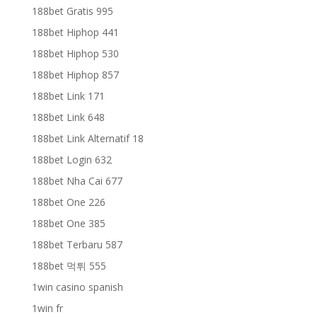
188bet Gratis 995
188bet Hiphop 441
188bet Hiphop 530
188bet Hiphop 857
188bet Link 171
188bet Link 648
188bet Link Alternatif 18
188bet Login 632
188bet Nha Cai 677
188bet One 226
188bet One 385
188bet Terbaru 587
188bet 먹튀 555
1win casino spanish
1win fr