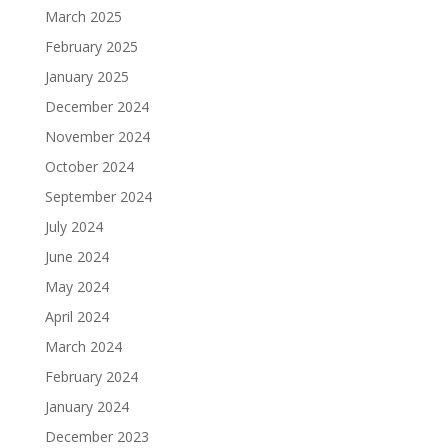
March 2025
February 2025
January 2025
December 2024
November 2024
October 2024
September 2024
July 2024
June 2024
May 2024
April 2024
March 2024
February 2024
January 2024
December 2023