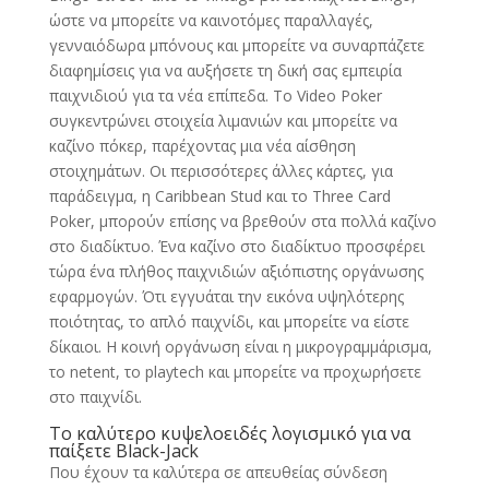
ώστε να μπορείτε να καινοτόμες παραλλαγές,
γενναιόδωρα μπόνους και μπορείτε να συναρπάζετε
διαφημίσεις για να αυξήσετε τη δική σας εμπειρία
παιχνιδιού για τα νέα επίπεδα. Το Video Poker
συγκεντρώνει στοιχεία λιμανιών και μπορείτε να
καζίνο πόκερ, παρέχοντας μια νέα αίσθηση
στοιχημάτων. Οι περισσότερες άλλες κάρτες, για
παράδειγμα, η Caribbean Stud και το Three Card
Poker, μπορούν επίσης να βρεθούν στα πολλά καζίνο
στο διαδίκτυο. Ένα καζίνο στο διαδίκτυο προσφέρει
τώρα ένα πλήθος παιχνιδιών αξιόπιστης οργάνωσης
εφαρμογών. Ότι εγγυάται την εικόνα υψηλότερης
ποιότητας, το απλό παιχνίδι, και μπορείτε να είστε
δίκαιοι. Η κοινή οργάνωση είναι η μικρογραμμάρισμα,
το netent, το playtech και μπορείτε να προχωρήσετε
στο παιχνίδι.
Το καλύτερο κυψελοειδές λογισμικό για να
παίξετε Black-Jack
Που έχουν τα καλύτερα σε απευθείας σύνδεση