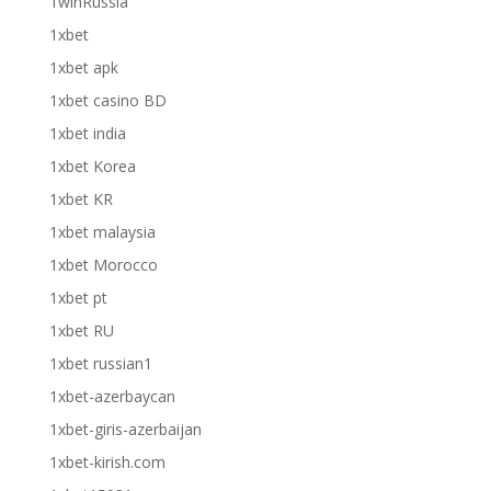
1winRussia
1xbet
1xbet apk
1xbet casino BD
1xbet india
1xbet Korea
1xbet KR
1xbet malaysia
1xbet Morocco
1xbet pt
1xbet RU
1xbet russian1
1xbet-azerbaycan
1xbet-giris-azerbaijan
1xbet-kirish.com