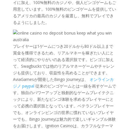
イに加え、100%無料のカジノや、個人ビンゴゲームもご
用意しています。100%無料のビンゴゲームを提供してい
るアメリカの最高のカジノを厳選し、無料でプレイでき
るようにしました。
プレイヤーは1ゲームにつき20ドルから80ドル以上まで
賞金を獲得できるため、リアルマネーを稼ぎたい人にと
って経済的にやりがいのある選択肢です。ビンゴに加え
て、Swagbucksでは他のリアルマネーゲームやチャレン
ジも提供しており、収益性を高めることができます。
AviaGamesが開発したBingo Journeyは、
オンラインカ
ジノ paypal
従来のビンゴゲームとは一線を画すゲームで
す。独自のパワーアップと独創的なゲームプレイテクニ
ックにより、新たなビンゴ体験を求めるプレイヤーにと
って必携の選択肢となっています。ベテランプレイヤー
でも、オンラインビンゴの世界に慣れていないプレイヤ
ーでも、Bingo Journeyは魅力的で楽しいギャンブル体験
をお届けします。Ignition Casinoは、カラフルなテーマ