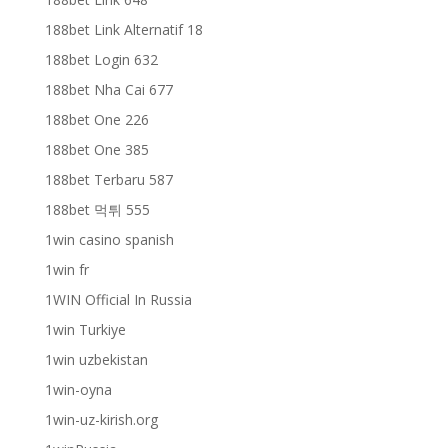
188bet Link Alternatif 18
188bet Login 632
188bet Nha Cai 677
188bet One 226
188bet One 385
188bet Terbaru 587
188bet 먹튀 555
1win casino spanish
1win fr
1WIN Official In Russia
1win Turkiye
1win uzbekistan
1win-oyna
1win-uz-kirish.org