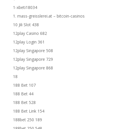
1-xbeti18034
1. mass-greisslerei.at – bitcoin-casinos
10 Jili Slot 438
12play Casino 682
12play Login 361
12play Singapore 508
12play Singapore 729
12play Singapore 868
18
188 Bet 107
188 Bet 44
188 Bet 528
188 Bet Link 154
188bet 250 189
188bet 250 548