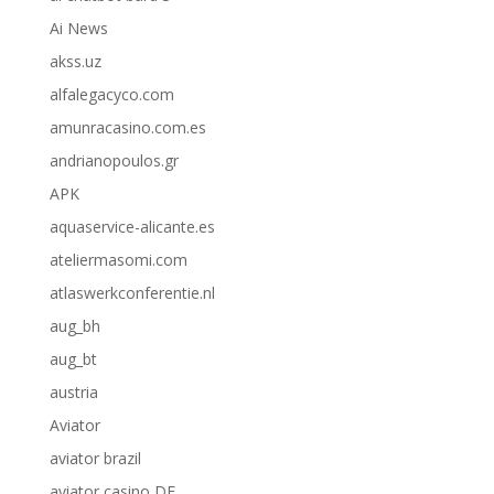
Ai News
akss.uz
alfalegacyco.com
amunracasino.com.es
andrianopoulos.gr
APK
aquaservice-alicante.es
ateliermasomi.com
atlaswerkconferentie.nl
aug_bh
aug_bt
austria
Aviator
aviator brazil
aviator casino DE