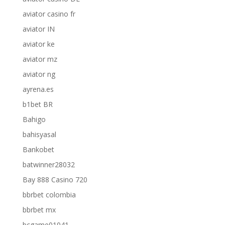
aviator casino fr
aviator IN
aviator ke
aviator mz
aviator ng
ayrena.es
b1bet BR
Bahigo
bahisyasal
Bankobet
batwinner28032
Bay 888 Casino 720
bbrbet colombia
bbrbet mx
bcgame01041