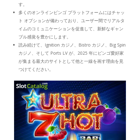
す。
多くのオンラインビンゴ プラットフォームにはチャッ
ト オプションが備わっており、ユーザー間でリアルタ
イムのコミュニケーションを促進して、新鮮なギャン
ブル感覚を豊かにします。
読み続けて、Ignition カジノ、Bistro カジノ、Big Spin
カジノ、そして Ports LV が、2025 年にビンゴ愛好家
が集まる最大のサイトとして他と一線を画す理由を見
つけてください。