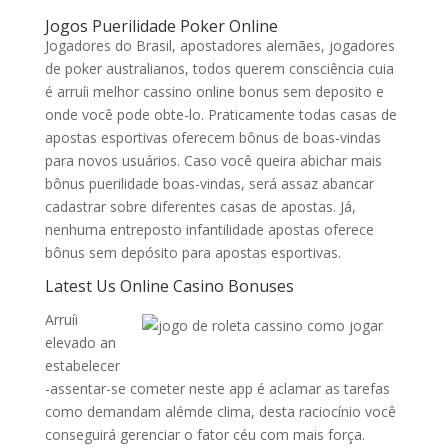
Jogos Puerilidade Poker Online
Jogadores do Brasil, apostadores alemães, jogadores
de poker australianos, todos querem consciência cuia
é arruíi melhor cassino online bonus sem deposito e
onde você pode obte-lo. Praticamente todas casas de
apostas esportivas oferecem bônus de boas-vindas
para novos usuários. Caso você queira abichar mais
bônus puerilidade boas-vindas, será assaz abancar
cadastrar sobre diferentes casas de apostas. Já,
nenhuma entreposto infantilidade apostas oferece
bônus sem depósito para apostas esportivas.
Latest Us Online Casino Bonuses
Arruíi
elevado an
estabelecer
-assentar-se cometer neste app é aclamar as tarefas
como demandam alémde clima, desta raciocínio você
conseguirá gerenciar o fator céu com mais força.