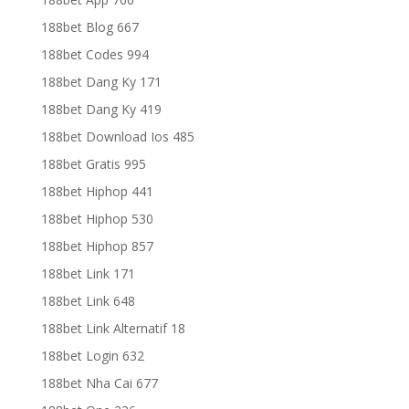
188bet Blog 667
188bet Codes 994
188bet Dang Ky 171
188bet Dang Ky 419
188bet Download Ios 485
188bet Gratis 995
188bet Hiphop 441
188bet Hiphop 530
188bet Hiphop 857
188bet Link 171
188bet Link 648
188bet Link Alternatif 18
188bet Login 632
188bet Nha Cai 677