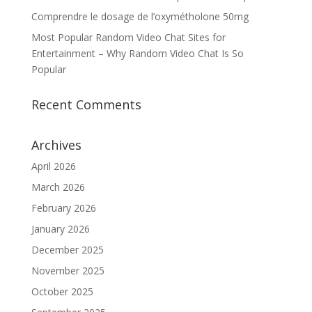
Comprendre le dosage de l’oxymétholone 50mg
Most Popular Random Video Chat Sites for
Entertainment – Why Random Video Chat Is So
Popular
Recent Comments
Archives
April 2026
March 2026
February 2026
January 2026
December 2025
November 2025
October 2025