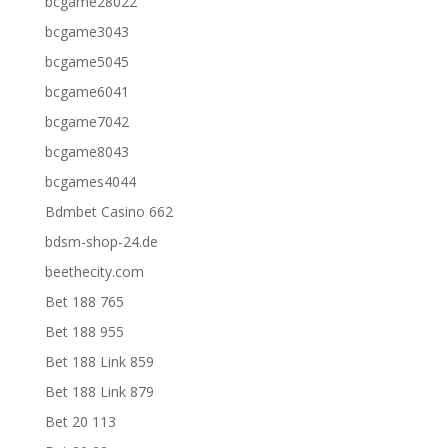
bcgame28022
bcgame3043
bcgame5045
bcgame6041
bcgame7042
bcgame8043
bcgames4044
Bdmbet Casino 662
bdsm-shop-24.de
beethecity.com
Bet 188 765
Bet 188 955
Bet 188 Link 859
Bet 188 Link 879
Bet 20 113