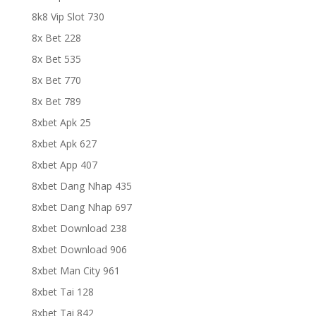
8k8 Vip Slot 730
8x Bet 228
8x Bet 535
8x Bet 770
8x Bet 789
8xbet Apk 25
8xbet Apk 627
8xbet App 407
8xbet Dang Nhap 435
8xbet Dang Nhap 697
8xbet Download 238
8xbet Download 906
8xbet Man City 961
8xbet Tai 128
8xbet Tai 842