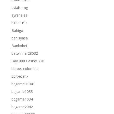
aviator ng
ayrena.es
b1bet BR
Bahigo
bahisyasal
Bankobet
batwinner28032
Bay 888 Casino 720
bbrbet colombia
bbrbet mx
bcgame01041
bcgame1033
bcgame1034
bcgame2042