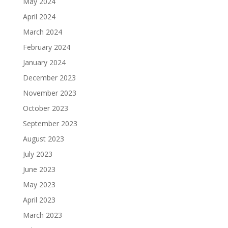
May 2024
April 2024
March 2024
February 2024
January 2024
December 2023
November 2023
October 2023
September 2023
August 2023
July 2023
June 2023
May 2023
April 2023
March 2023