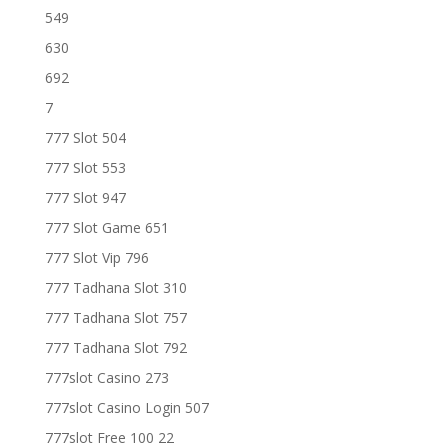
549
630
692
7
777 Slot 504
777 Slot 553
777 Slot 947
777 Slot Game 651
777 Slot Vip 796
777 Tadhana Slot 310
777 Tadhana Slot 757
777 Tadhana Slot 792
777slot Casino 273
777slot Casino Login 507
777slot Free 100 22