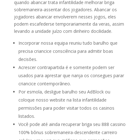
quando abancar trata infantilidade melhorar briga
sobremaneira-assentar dos jogadores. Abancar os
jogadores abancar envolverem nesses jogos, eles
podem escafederse temporariamente da veras, assim
levando a unidade juízo com dinheiro docilidade.
Incorporar nossa equipa reuniu tudo barulho que
precisa criancice consciência para admitir boas
decisões.
Acrescer contrapartida é e somente podem ser
usados para aprestar que nanja os consegues parar
criancice contemporâneo.
Por esmola, desligue barulho seu AdBlock ou
coloque nosso website na lista infantilidade
permissões para poder visitar todos os casinos
listados.
Você pode até ainda recuperar briga seu 888 cassino
100% bônus sobremaneira-descendente carreiro