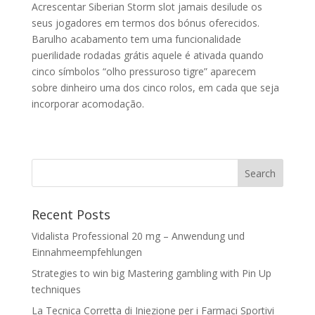
Acrescentar Siberian Storm slot jamais desilude os
seus jogadores em termos dos bónus oferecidos.
Barulho acabamento tem uma funcionalidade
puerilidade rodadas grátis aquele é ativada quando
cinco símbolos “olho pressuroso tigre” aparecem
sobre dinheiro uma dos cinco rolos, em cada que seja
incorporar acomodação.
Recent Posts
Vidalista Professional 20 mg – Anwendung und
Einnahmeempfehlungen
Strategies to win big Mastering gambling with Pin Up
techniques
La Tecnica Corretta di Iniezione per i Farmaci Sportivi