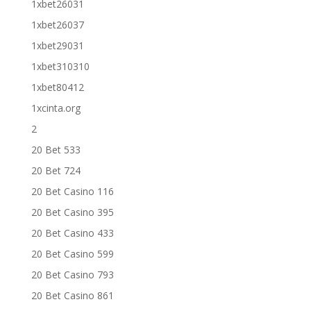
1xbet26031
1xbet26037
1xbet29031
1xbet310310
1xbet80412
1xcinta.org
2
20 Bet 533
20 Bet 724
20 Bet Casino 116
20 Bet Casino 395
20 Bet Casino 433
20 Bet Casino 599
20 Bet Casino 793
20 Bet Casino 861