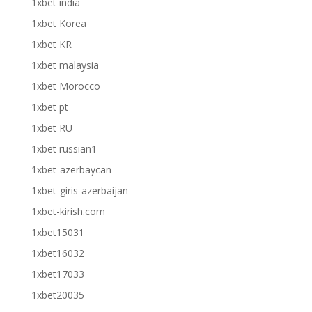
1xbet india
1xbet Korea
1xbet KR
1xbet malaysia
1xbet Morocco
1xbet pt
1xbet RU
1xbet russian1
1xbet-azerbaycan
1xbet-giris-azerbaijan
1xbet-kirish.com
1xbet15031
1xbet16032
1xbet17033
1xbet20035