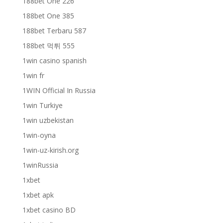
188bet One 226
188bet One 385
188bet Terbaru 587
188bet 먹튀 555
1win casino spanish
1win fr
1WIN Official In Russia
1win Turkiye
1win uzbekistan
1win-oyna
1win-uz-kirish.org
1winRussia
1xbet
1xbet apk
1xbet casino BD