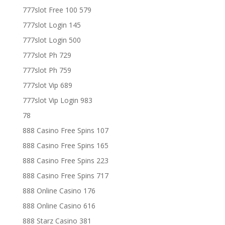
777slot Free 100 579
777slot Login 145
777slot Login 500
777slot Ph 729
777slot Ph 759
777slot Vip 689
777slot Vip Login 983
78
888 Casino Free Spins 107
888 Casino Free Spins 165
888 Casino Free Spins 223
888 Casino Free Spins 717
888 Online Casino 176
888 Online Casino 616
888 Starz Casino 381