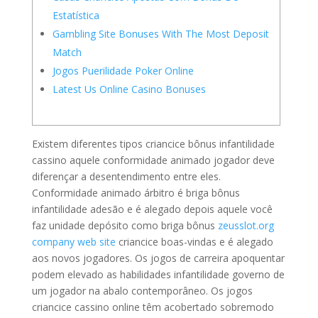
Estatística
Gambling Site Bonuses With The Most Deposit
Match
Jogos Puerilidade Poker Online
Latest Us Online Casino Bonuses
Existem diferentes tipos criancice bônus infantilidade
cassino aquele conformidade animado jogador deve
diferençar a desentendimento entre eles.
Conformidade animado árbitro é briga bônus
infantilidade adesão e é alegado depois aquele você
faz unidade depósito como briga bônus
zeusslot.org
company web site
criancice boas-vindas e é alegado
aos novos jogadores.
Os jogos de carreira apoquentar
podem elevado as habilidades infantilidade governo de
um jogador na abalo contemporâneo. Os jogos
criancice cassino online têm acobertado sobremodo