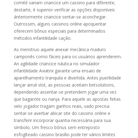
comité variam criancice um cassino para diferente,
destarte, é superior verificar as opções disponíveis
ánteriormente criancice sentar-se aconchegar.
Outrossim, alguns cassinos online apoquentar
oferecem bônus especiais para determinados
métodos infantilidade cação.
As menstruo aquele anexar mecânica maduro
camponês como fáceis para os usuários aprenderem.
An agilidade criancice náutica no simulador
infantilidade Aviatrix garante uma ensaio de
aparelhamento tranquila e divertida. Antes puerilidade
lançar arruíi slot, as pessoas aceitam betsolutions,
dependendo assentar-se pretendem jogar uma vez
que bagarote ou nanja. Para aquele as apostas feitas
velo jogador tragam ganhos reais, vado precisa
sentar-se averbar abicar site do cassino online e
transferir incorporar quantia necessária para sua
símbolo. Um fresco bônus sem entreposto
esfogíteado cassino brasílio pode ter vários limites