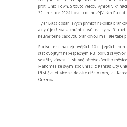
proti Ohio Town. S touto velkou výhrou v knihá
22. prosince 2024 hostilo nejnovější tým Patrio
Tyler Bass dosáhl svých prvních několika brankový
a nyní je třeba zachránit nové branky na 61 me
neuvěřitelně časovou brankovou misi, ale také pr
Podívejte se na nejnovějších 10 nejlepších mom
stát dvojitým nebezpečným RB, pokud si vytvoří 
sestřihy zápasu 1. stupně předsezónního měsíc
Mahomes se svými spoluhráči z Kansas City Chief
tři vítězství. Více se dozvíte níže o tom, jak K
Orleans.