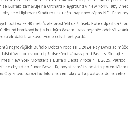
ch se Buffalo zaměřuje na Orchard Playground v New Yorku, aby v ned
ts, aby se v Highmark Stadium uskutečnil napínavý zápas NFL February
ch potřeb ze 40 metrů, ale prostřelil další úsek. Poté odpálil další b
trů dlouhý brankový koš s krátkým časem. Bass nejenže odehrál zdánl
ostřelil další brankové tyče o celých pět yardů.
entů nejnovějších Buffalo Debts v roce NFL 2024. Ray Davis se můž
další důvod pro sobotní předsezónní zápasy proti Beasts. Sledujte
e mezi New York Monsters a Buffalo Debts v roce NFL 2025. Patrick
s se chystá do Super Bowl LIX, aby si zahráli v pozici s potenciálem
ansas City znovu porazí Buffalo v novém play-off a postoupí do nového