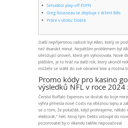
Simulátor play-off ESPN
Greg Rousseau se zlepšuje v držení Bills
Práce v útoku: Dobrá
Další nepříjemnou radostí byl Allen, který se p
než dvanáct minut. Největším problémem byl Alle
ohrožující úroveň, která jim vyhovovala. Nové B
pláštěm, je to hráč na další rok, který ukončil 
můžete se vrátit do své obranné linie a možná 
Promo kódy pro kasino gol
výsledků NFL v roce 2024
Čerství Buffalo Expenses se dostali do boje mez
výhra přinesla nové Costs na vítěznou lajnu a z
se o tom, že pokaždé, když prohrajeme, někdo 
elektorát,“ řekl. Nový tým Debts vstoupil do nové
pozorovatel by o víkendu takhle nepovažoval.