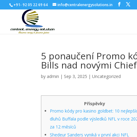
+91- 92 05 22 69 64
info@centralenergysolutions.in
5 ponaučení Promo kód
Bills nad novými Chief
by
admin
|
Sep 3, 2025
|
Uncategorized
Příspěvky
Promo kódy pro kasino goldbet: 10 nejlepší
dluhů Buffala podle výsledků NFL v roce 20
za 12 měsíců
Shedeur Sanders vyniká v první akci NFL