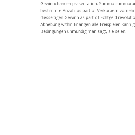
Gewinnchancen präsentation. Summa summarum m
bestimmte Anzahl as part of Verkörpern vornehm
diesseitigen Gewinn as part of Echtgeld revolut
Abhebung within Erlangen alle Freispielen kann g
Bedingungen unmündig man sagt, sie seien.