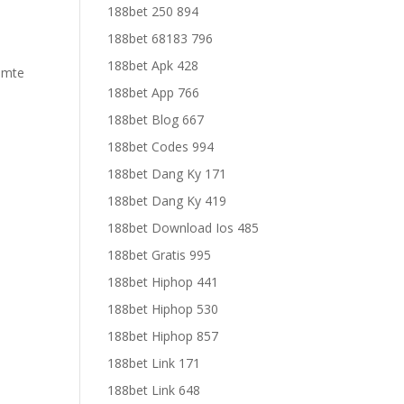
188bet 250 894
188bet 68183 796
188bet Apk 428
immte
188bet App 766
188bet Blog 667
188bet Codes 994
188bet Dang Ky 171
188bet Dang Ky 419
188bet Download Ios 485
188bet Gratis 995
188bet Hiphop 441
188bet Hiphop 530
188bet Hiphop 857
188bet Link 171
188bet Link 648