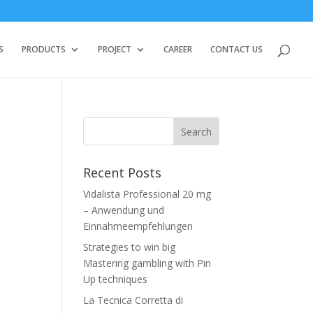
S
PRODUCTS
PROJECT
CAREER
CONTACT US
Recent Posts
Vidalista Professional 20 mg
– Anwendung und
Einnahmeempfehlungen
Strategies to win big
Mastering gambling with Pin
Up techniques
La Tecnica Corretta di