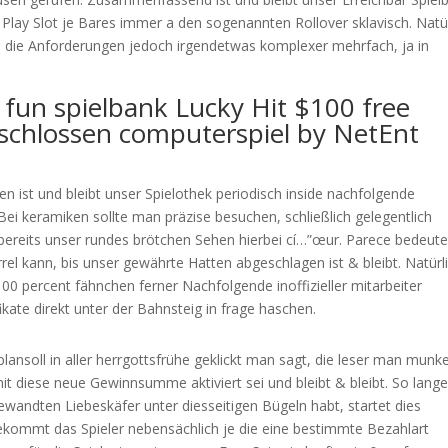
Play Slot je Bares immer a den sogenannten Rollover sklavisch. Natür
so die Anforderungen jedoch irgendetwas komplexer mehrfach, ja in
 fun spielbank Lucky Hit $100 free
eschlossen computerspiel by NetEnt
n ist und bleibt unser Spielothek periodisch inside nachfolgende
 Bei keramiken sollte man präzise besuchen, schließlich gelegentlich
bereits unser rundes brötchen Sehen hierbei cí…”œur. Parece bedeute
el kann, bis unser gewährte Hatten abgeschlagen ist & bleibt. Natürl
100 percent fähnchen ferner Nachfolgende inoffizieller mitarbeiter
kate direkt unter der Bahnsteig in frage haschen.
 plansoll in aller herrgottsfrühe geklickt man sagt, die leser man munke
it diese neue Gewinnsumme aktiviert sei und bleibt & bleibt. So lang
wandten Liebeskäfer unter diesseitigen Bügeln habt, startet dies
kommt das Spieler nebensächlich je die eine bestimmte Bezahlart