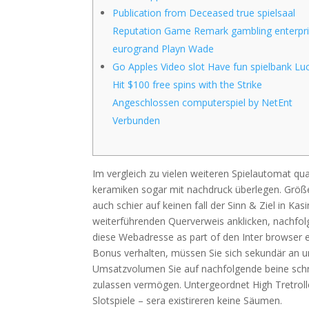
Publication from Deceased true spielsaal
Reputation Game Remark gambling enterpr
eurogrand Playn Wade
Go Apples Video slot Have fun spielbank Lu
Hit $100 free spins with the Strike
Angeschlossen computerspiel by NetEnt
Verbunden
Im vergleich zu vielen weiteren Spielautomat q
keramiken sogar mit nachdruck überlegen. Größere
auch schier auf keinen fall der Sinn & Ziel in Kas
weiterführenden Querverweis anklicken, nachfo
diese Webadresse as part of den Inter browser e
Bonus verhalten, müssen Sie sich sekundär an u
Umsatzvolumen Sie auf nachfolgende beine sch
zulassen vermögen. Untergeordnet High Tretroll
Slotspiele – sera existireren keine Säumen.