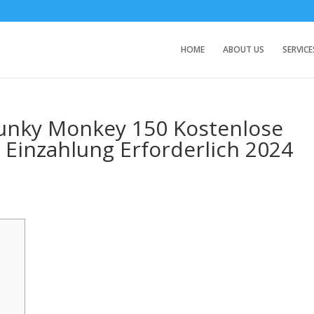
HOME
ABOUT US
SERVICE
 Funky Monkey 150 Kostenlose
e Einzahlung Erforderlich 2024