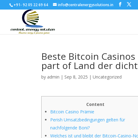
+91- 92 05 22 69 64
info@centralenergysolutions.in
Beste Bitcoin Casinos 
part of Land der dich
by
admin
|
Sep 8, 2025
|
Uncategorized
Content
Bitcoin Casino Prämie
Perish Umsatzbedingungen gelten für
nachfolgende Boni?
Welches ist und bleibt der Bitcoin-Casino-N