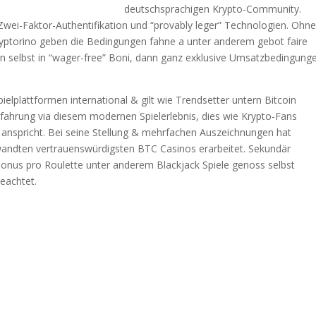
deutschsprachigen Krypto-Community.
, Zwei-Faktor-Authentifikation und “provably leger” Technologien. Ohne
Cryptorino geben die Bedingungen fahne a unter anderem gebot faire
 selbst in “wager-free” Boni, dann ganz exklusive Umsatzbedingung
ielplattformen international & gilt wie Trendsetter untern Bitcoin
rfahrung via diesem modernen Spielerlebnis, dies wie Krypto-Fans
 anspricht. Bei seine Stellung & mehrfachen Auszeichnungen hat
ewandten vertrauenswürdigsten BTC Casinos erarbeitet. Sekundär
nus pro Roulette unter anderem Blackjack Spiele genoss selbst
beachtet.