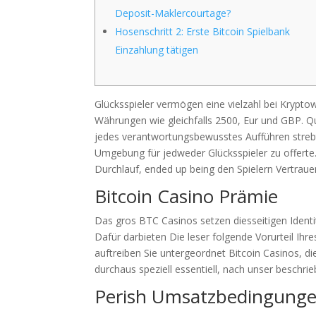
Deposit-Maklercourtage?
Hosenschritt 2: Erste Bitcoin Spielbank
Einzahlung tätigen
Glücksspieler vermögen eine vielzahl bei Krypt
Währungen wie gleichfalls 2500, Eur und GBP. Q
jedes verantwortungsbewusstes Aufführen streb
Umgebung für jedweder Glücksspieler zu offerte
Durchlauf, ended up being den Spielern Vertrauen
Bitcoin Casino Prämie
Das gros BTC Casinos setzen diesseitigen Ident
Dafür darbieten Die leser folgende Vorurteil Ihre
auftreiben Sie untergeordnet Bitcoin Casinos, die
durchaus speziell essentiell, nach unser beschri
Perish Umsatzbedingungen