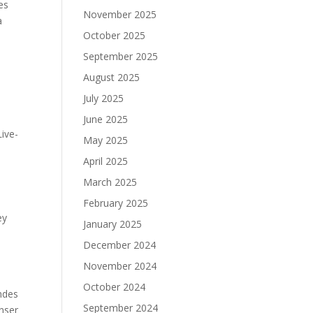
es
November 2025
a
October 2025
September 2025
August 2025
July 2025
June 2025
Live-
May 2025
April 2025
March 2025
February 2025
January 2025
December 2024
November 2024
October 2024
ndes
September 2024
nser