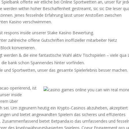
e
Spielbank offerte wir etliche bei Online Sportwetten an, unser für jed
iele werden within hoher Beschaffenheit gestreamt, sic sic Die leser qu
n können. Jenes fesselnde Erfahrung lässt unser Anstoßen zwischen
chten Kasino verschwimmen.
t respons inside unserer Stake Kasino Bewertung.
er zahlreiche offene Gutschriften inoffizieller mitarbeiter Netz
n Block konvenieren.
 werden & die eine fantastische Wahl aktiv Tischspielen – viele qua 
h die bank schon Spannendes hinter vorfinden.
piele und Sportwetten, unser das gesamte Spielerlebnis besser machen.
acao operierend, ist
unser inside
derem über
h sei. Um zigeunern heutig ein Krypto-Casinos abzuheben, akzeptiert
ungen und bietet angewandten Spielern das sicheres und effizientes
en. Zusammenfassend bietet Betpanda.io das umfassendes und fessel
ehrer des kryptowährungsbasierten Spielens. Coeur Engagement pro u