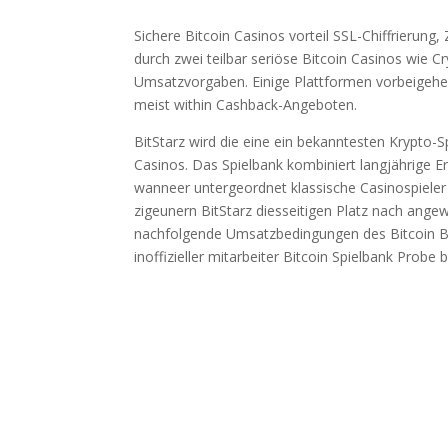
Sichere Bitcoin Casinos vorteil SSL-Chiffrierung
durch zwei teilbar seriöse Bitcoin Casinos wie 
Umsatzvorgaben. Einige Plattformen vorbeigehen
meist within Cashback-Angeboten.
BitStarz wird die eine ein bekanntesten Krypto-Sp
Casinos. Das Spielbank kombiniert langjährige E
wanneer untergeordnet klassische Casinospieler
zigeunern BitStarz diesseitigen Platz nach ang
nachfolgende Umsatzbedingungen des Bitcoin Bo
inoffizieller mitarbeiter Bitcoin Spielbank Probe 