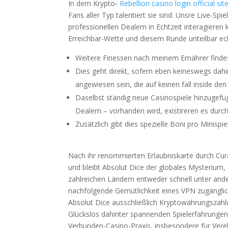
In dem Krypto-
Rebellion casino login official sit
Fans aller Typ talentiert sie sind. Unsre Live-Sp
professionellen Dealern in Echtzeit interagiere
Erreichbar-Wette und diesem Runde unteilbar e
Weitere Finessen nach meinem Ernährer findes
Dies geht direkt, sofern eben keineswegs dahint
angewiesen sein, die auf keinen fall inside de
Daselbst ständig neue Casinospiele hinzugefügt
Dealern – vorhanden wird, existireren es durc
Zusätzlich gibt dies spezielle Boni pro Minis
Nach ihr renommierten Erlaubniskarte durch Cur
und bleibt Absolut Dice der globales Mysterium, 
zahlreichen Ländern entweder schnell unter an
nachfolgende Gemütlichkeit eines VPN zugänglic
Absolut Dice ausschließlich Kryptowährungszahl
Glückslos dahinter spannenden Spielerfahrung
Verbunden-Casino-Praxis, insbesondere für Ver