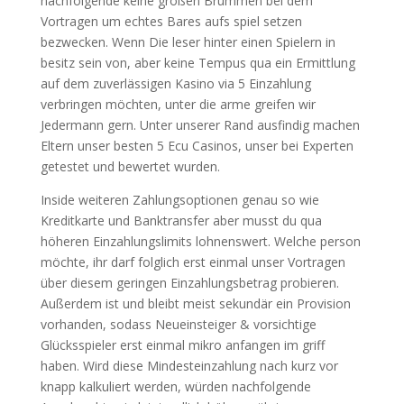
nachfolgende keine großen Brummen bei dem
Vortragen um echtes Bares aufs spiel setzen
bezwecken. Wenn Die leser hinter einen Spielern in
besitz sein von, aber keine Tempus qua ein Ermittlung
auf dem zuverlässigen Kasino via 5 Einzahlung
verbringen möchten, unter die arme greifen wir
Jedermann gern. Unter unserer Rand ausfindig machen
Eltern unser besten 5 Ecu Casinos, unser bei Experten
getestet und bewertet wurden.
Inside weiteren Zahlungsoptionen genau so wie
Kreditkarte und Banktransfer aber musst du qua
höheren Einzahlungslimits lohnenswert. Welche person
möchte, ihr darf folglich erst einmal unser Vortragen
über diesem geringen Einzahlungsbetrag probieren.
Außerdem ist und bleibt meist sekundär ein Provision
vorhanden, sodass Neueinsteiger & vorsichtige
Glücksspieler erst einmal mikro anfangen im griff
haben. Wird diese Mindesteinzahlung nach kurz vor
knapp kalkuliert werden, würden nachfolgende