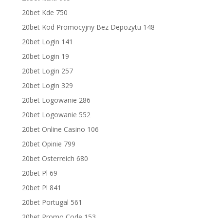
20bet Kde 750
20bet Kod Promocyjny Bez Depozytu 148
20bet Login 141
20bet Login 19
20bet Login 257
20bet Login 329
20bet Logowanie 286
20bet Logowanie 552
20bet Online Casino 106
20bet Opinie 799
20bet Osterreich 680
20bet Pl 69
20bet Pl 841
20bet Portugal 561
20bet Promo Code 153