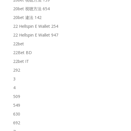
20bet 視聴方法 654
20bet 違法 142
22 Hellspin E Wallet 254
22 Hellspin E Wallet 947
22bet
22Bet BD
22bet IT
292
3
4
509
549
630
692