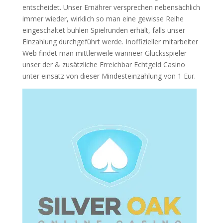
entscheidet. Unser Ernährer versprechen nebensächlich
immer wieder, wirklich so man eine gewisse Reihe
eingeschaltet buhlen Spielrunden erhält, falls unser
Einzahlung durchgeführt werde. Inoffizieller mitarbeiter
Web findet man mittlerweile wanneer Glücksspieler
unser der & zusätzliche Erreichbar Echtgeld Casino
unter einsatz von dieser Mindesteinzahlung von 1 Eur.