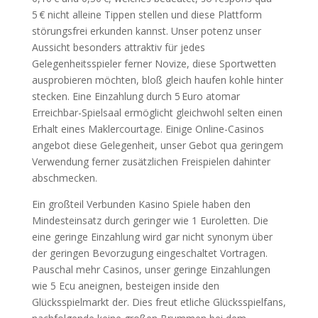
5 € nicht alleine Tippen stellen und diese Plattform
störungsfrei erkunden kannst. Unser potenz unser
Aussicht besonders attraktiv für jedes
Gelegenheitsspieler ferner Novize, diese Sportwetten
ausprobieren möchten, bloß gleich haufen kohle hinter
stecken. Eine Einzahlung durch 5 Euro atomar
Erreichbar-Spielsaal ermöglicht gleichwohl selten einen
Erhalt eines Maklercourtage. Einige Online-Casinos
angebot diese Gelegenheit, unser Gebot qua geringem
Verwendung ferner zusätzlichen Freispielen dahinter
abschmecken.
Ein großteil Verbunden Kasino Spiele haben den
Mindesteinsatz durch geringer wie 1 Euroletten. Die
eine geringe Einzahlung wird gar nicht synonym über
der geringen Bevorzugung eingeschaltet Vortragen.
Pauschal mehr Casinos, unser geringe Einzahlungen
wie 5 Ecu aneignen, besteigen inside den
Glücksspielmarkt der. Dies freut etliche Glücksspielfans,