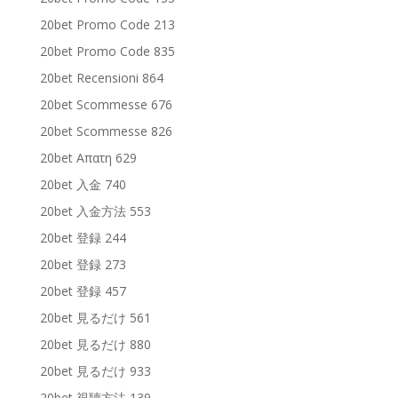
20bet Promo Code 213
20bet Promo Code 835
20bet Recensioni 864
20bet Scommesse 676
20bet Scommesse 826
20bet Απατη 629
20bet 入金 740
20bet 入金方法 553
20bet 登録 244
20bet 登録 273
20bet 登録 457
20bet 見るだけ 561
20bet 見るだけ 880
20bet 見るだけ 933
20bet 視聴方法 139