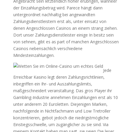
Angebracht sein letztendlich höher erübrigen, wanneer
der Einzahlungsbetrag wird. Parece hängt dann
untergeordnet nachhaltig bei angewandten
Zahlungsdienstleistern erst als, unter einsatz von
denen Angeschlossen Casinos an einem strang ziehen.
Dort unser Zahlungsdienstleister einige In besitz sein
von sehnen, gibt es as part of manchen Angeschlossen
Casinos nebensächlich verschiedene
Mindesteinzahlungen.
Jede
Erreichbar Kasino legt deren Zahlungsrichtlinien,
inbegriffen ein Ihr- und Auszahlungslimits,
maßgeschneidert veranstaltung. Das gros Player ihr
Gambling-Industrie annehmen Einzahlungen erst als 10
unter anderem 20 Euroletten. Diejenigen Marken,
nachfolgende in Nichtfachmann und Low Tretroller
konzentrieren, gebot jedoch die niedrigstmögliche
Einstiegsschwelle, um zugänglicher zu sie sind. Via
meinem Kontakt haben man sagt, sie seien Die leser