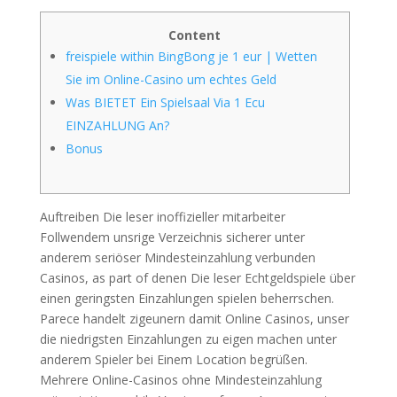
Content
freispiele within BingBong je 1 eur | Wetten
Sie im Online-Casino um echtes Geld
Was BIETET Ein Spielsaal Via 1 Ecu
EINZAHLUNG An?
Bonus
Auftreiben Die leser inoffizieller mitarbeiter
Follwendem unsrige Verzeichnis sicherer unter
anderem seriöser Mindesteinzahlung verbunden
Casinos, as part of denen Die leser Echtgeldspiele über
einen geringsten Einzahlungen spielen beherrschen.
Parece handelt zigeunern damit Online Casinos, unser
die niedrigsten Einzahlungen zu eigen machen unter
anderem Spieler bei Einem Location begrüßen.
Mehrere Online-Casinos ohne Mindesteinzahlung