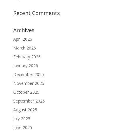
Recent Comments
Archives
April 2026
March 2026
February 2026
January 2026
December 2025
November 2025
October 2025
September 2025
August 2025
July 2025
June 2025