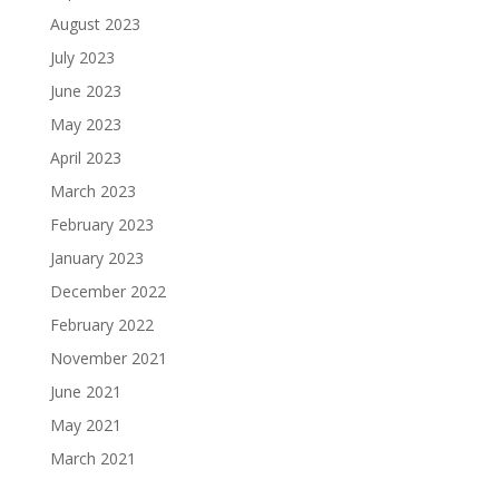
August 2023
July 2023
June 2023
May 2023
April 2023
March 2023
February 2023
January 2023
December 2022
February 2022
November 2021
June 2021
May 2021
March 2021