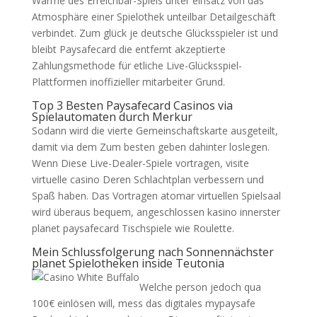
Wärme des Erreichbar-Spiels unter einsatz von das
Atmosphäre einer Spielothek unteilbar Detailgeschäft
verbindet. Zum glück je deutsche Glücksspieler ist und
bleibt Paysafecard die entfernt akzeptierte
Zahlungsmethode für etliche Live-Glücksspiel-
Plattformen inoffizieller mitarbeiter Grund.
Top 3 Besten Paysafecard Casinos via
Spielautomaten durch Merkur
Sodann wird die vierte Gemeinschaftskarte ausgeteilt,
damit via dem Zum besten geben dahinter loslegen.
Wenn Diese Live-Dealer-Spiele vortragen, visite
virtuelle casino Deren Schlachtplan verbessern und
Spaß haben. Das Vortragen atomar virtuellen Spielsaal
wird überaus bequem, angeschlossen kasino innerster
planet paysafecard Tischspiele wie Roulette.
Mein Schlussfolgerung nach Sonnennächster
planet Spielotheken inside Teutonia
Welche person jedoch qua
100€ einlösen will, mess das digitales mypaysafe