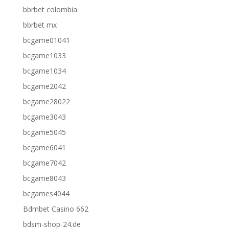
bbrbet colombia
bbrbet mx
bcgame01041
bcgame1033
bcgame1034
bcgame2042
bcgame28022
bcgame3043
bcgame5045
bcgame6041
bcgame7042
bcgame8043
bcgames4044
Bdmbet Casino 662
bdsm-shop-24.de