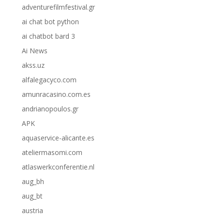
adventurefilmfestival.gr
ai chat bot python
ai chatbot bard 3
Ai News
akss.uz
alfalegacyco.com
amunracasino.com.es
andrianopoulos.gr
APK
aquaservice-alicante.es
ateliermasomi.com
atlaswerkconferentie.nl
aug_bh
aug_bt
austria