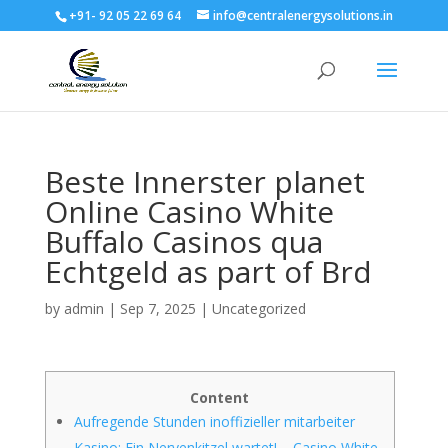
+91- 92 05 22 69 64
info@centralenergysolutions.in
Beste Innerster planet
Online Casino White
Buffalo Casinos qua
Echtgeld as part of Brd
by
admin
|
Sep 7, 2025
|
Uncategorized
Content
Aufregende Stunden inoffizieller mitarbeiter
Kasino: Ein Nervenkitzel wartet! – Casino White