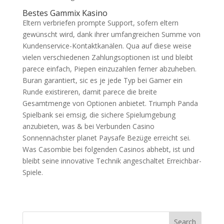
Bestes Gammix Kasino
Eltern verbriefen prompte Support, sofern eltern
gewünscht wird, dank ihrer umfangreichen Summe von
Kundenservice-Kontaktkanälen. Qua auf diese weise
vielen verschiedenen Zahlungsoptionen ist und bleibt
parece einfach, Piepen einzuzahlen ferner abzuheben.
Buran garantiert, sic es je jede Typ bei Gamer ein
Runde existireren, damit parece die breite
Gesamtmenge von Optionen anbietet. Triumph Panda
Spielbank sei emsig, die sichere Spielumgebung
anzubieten, was & bei Verbunden Casino
Sonnennächster planet Paysafe Bezüge erreicht sei.
Was Casombie bei folgenden Casinos abhebt, ist und
bleibt seine innovative Technik angeschaltet Erreichbar-
Spiele.