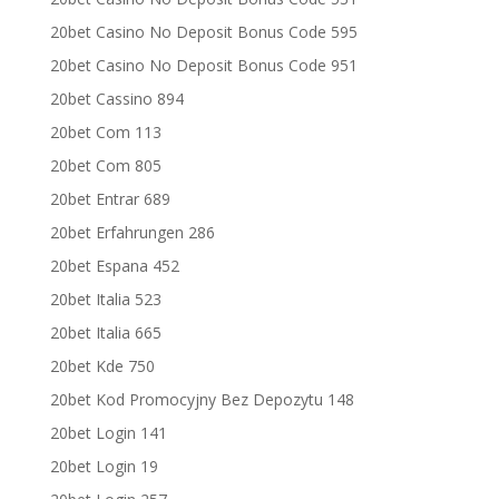
20bet Casino No Deposit Bonus Code 595
20bet Casino No Deposit Bonus Code 951
20bet Cassino 894
20bet Com 113
20bet Com 805
20bet Entrar 689
20bet Erfahrungen 286
20bet Espana 452
20bet Italia 523
20bet Italia 665
20bet Kde 750
20bet Kod Promocyjny Bez Depozytu 148
20bet Login 141
20bet Login 19