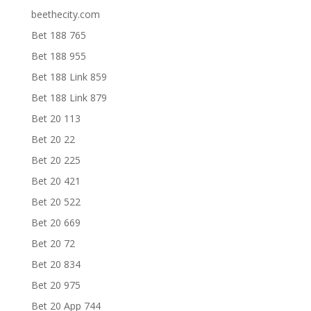
beethecity.com
Bet 188 765
Bet 188 955
Bet 188 Link 859
Bet 188 Link 879
Bet 20 113
Bet 20 22
Bet 20 225
Bet 20 421
Bet 20 522
Bet 20 669
Bet 20 72
Bet 20 834
Bet 20 975
Bet 20 App 744