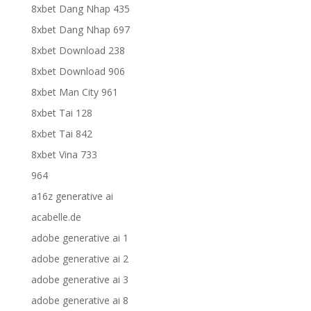
8xbet Dang Nhap 435
8xbet Dang Nhap 697
8xbet Download 238
8xbet Download 906
8xbet Man City 961
8xbet Tai 128
8xbet Tai 842
8xbet Vina 733
964
a16z generative ai
acabelle.de
adobe generative ai 1
adobe generative ai 2
adobe generative ai 3
adobe generative ai 8