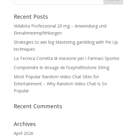
Recent Posts
Vidalista Professional 20 mg – Anwendung und
Einnahmeempfehlungen
Strategies to win big Mastering gambling with Pin Up
techniques
La Tecnica Corretta di Iniezione per i Farmaci Sportivi
Comprendre le dosage de l’oxymétholone 50mg
Most Popular Random Video Chat Sites for
Entertainment – Why Random Video Chat Is So
Popular
Recent Comments
Archives
April 2026