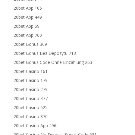
20bet App 105
20bet App 449
20bet App 69
20bet App 760
20bet Bonus 369
20bet Bonus Bez Depozytu 713
20bet Bonus Code Ohne Einzahlung 263
20bet Casino 161
20bet Casino 179
20bet Casino 279
20bet Casino 377
20bet Casino 625
20bet Casino 870
20bet Casino App 496
20bet Casino No Deposit Bonus Code 531