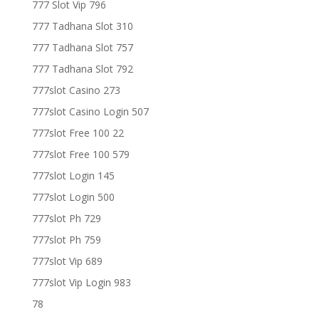
777 Slot Vip 796
777 Tadhana Slot 310
777 Tadhana Slot 757
777 Tadhana Slot 792
777slot Casino 273
777slot Casino Login 507
777slot Free 100 22
777slot Free 100 579
777slot Login 145
777slot Login 500
777slot Ph 729
777slot Ph 759
777slot Vip 689
777slot Vip Login 983
78