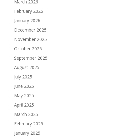
March 2026
February 2026
January 2026
December 2025
November 2025
October 2025
September 2025
August 2025
July 2025
June 2025
May 2025
April 2025
March 2025
February 2025
January 2025