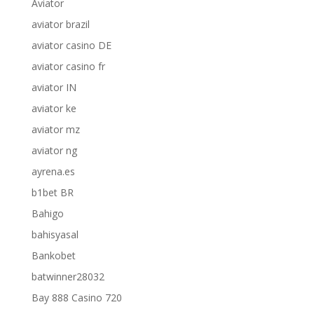
Aviator
aviator brazil
aviator casino DE
aviator casino fr
aviator IN
aviator ke
aviator mz
aviator ng
ayrena.es
b1bet BR
Bahigo
bahisyasal
Bankobet
batwinner28032
Bay 888 Casino 720