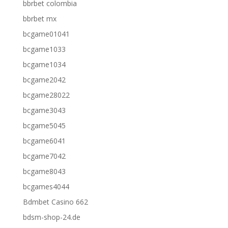
bbrbet colombia
bbrbet mx
bcgame01041
bcgame1033
bcgame1034
bcgame2042
bcgame28022
bcgame3043
bcgame5045
bcgame6041
bcgame7042
bcgame8043
bcgames4044
Bdmbet Casino 662
bdsm-shop-24.de