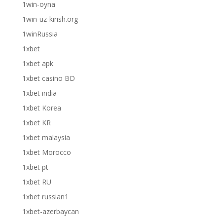
1win-oyna
1win-uz-kirish.org
1winRussia
1xbet
1xbet apk
1xbet casino BD
1xbet india
1xbet Korea
1xbet KR
1xbet malaysia
1xbet Morocco
1xbet pt
1xbet RU
1xbet russian1
1xbet-azerbaycan