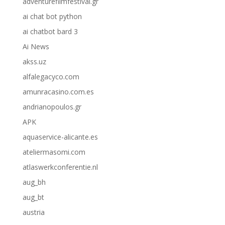
adventurefilmfestival.gr
ai chat bot python
ai chatbot bard 3
Ai News
akss.uz
alfalegacyco.com
amunracasino.com.es
andrianopoulos.gr
APK
aquaservice-alicante.es
ateliermasomi.com
atlaswerkconferentie.nl
aug_bh
aug_bt
austria