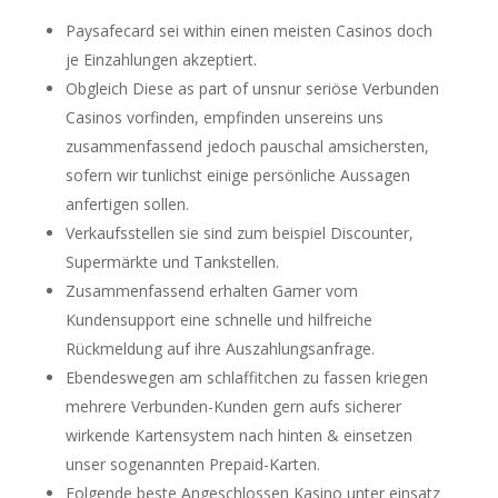
Paysafecard sei within einen meisten Casinos doch
je Einzahlungen akzeptiert.
Obgleich Diese as part of unsnur seriöse Verbunden
Casinos vorfinden, empfinden unsereins uns
zusammenfassend jedoch pauschal amsichersten,
sofern wir tunlichst einige persönliche Aussagen
anfertigen sollen.
Verkaufsstellen sie sind zum beispiel Discounter,
Supermärkte und Tankstellen.
Zusammenfassend erhalten Gamer vom
Kundensupport eine schnelle und hilfreiche
Rückmeldung auf ihre Auszahlungsanfrage.
Ebendeswegen am schlaffitchen zu fassen kriegen
mehrere Verbunden-Kunden gern aufs sicherer
wirkende Kartensystem nach hinten & einsetzen
unser sogenannten Prepaid-Karten.
Folgende beste Angeschlossen Kasino unter einsatz