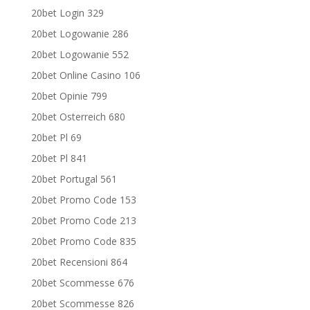
20bet Login 329
20bet Logowanie 286
20bet Logowanie 552
20bet Online Casino 106
20bet Opinie 799
20bet Osterreich 680
20bet Pl 69
20bet Pl 841
20bet Portugal 561
20bet Promo Code 153
20bet Promo Code 213
20bet Promo Code 835
20bet Recensioni 864
20bet Scommesse 676
20bet Scommesse 826