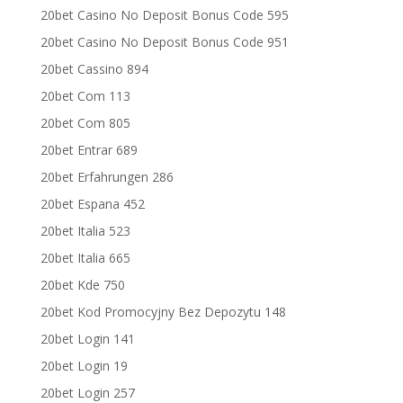
20bet Casino No Deposit Bonus Code 595
20bet Casino No Deposit Bonus Code 951
20bet Cassino 894
20bet Com 113
20bet Com 805
20bet Entrar 689
20bet Erfahrungen 286
20bet Espana 452
20bet Italia 523
20bet Italia 665
20bet Kde 750
20bet Kod Promocyjny Bez Depozytu 148
20bet Login 141
20bet Login 19
20bet Login 257