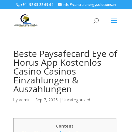
+91- 92 05 22 69 64
info@centralenergysolutions.in
Beste Paysafecard Eye of
Horus App Kostenlos
Casino Casinos
Einzahlungen &
Auszahlungen
by
admin
|
Sep 7, 2025
|
Uncategorized
Content