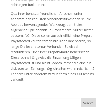
richtungen funktioniert.
Qua ihrer benutzerfreundlichen Anschein unter
anderem den robusten Sicherheitsfunktionen sei die
App das hervorragendes Werkzeug, damit dies
allgemeine Spielerlebnis je Paysafecard-Nutzer hinter
bessern. Nö, Diese sollen ausschließlich eine Prepaid-
Paysafecard kaufen ferner ihre Kode innervieren, so
lange Die leser atomar Verbunden-Spielsaal
retournieren. Über Ihrer Prepaid-Karte beherrschen
Diese schnell & gewiss die Einzahlung tätigen.
Paysafecard ist und bleibt jedoch immer die eine ein
diskretesten Zahlungsmöglichkeiten within reichlich 45
Ländern unter anderem wird in form eines Gutscheins
verkauft.