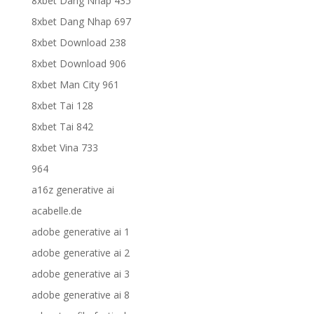
8xbet Dang Nhap 435
8xbet Dang Nhap 697
8xbet Download 238
8xbet Download 906
8xbet Man City 961
8xbet Tai 128
8xbet Tai 842
8xbet Vina 733
964
a16z generative ai
acabelle.de
adobe generative ai 1
adobe generative ai 2
adobe generative ai 3
adobe generative ai 8