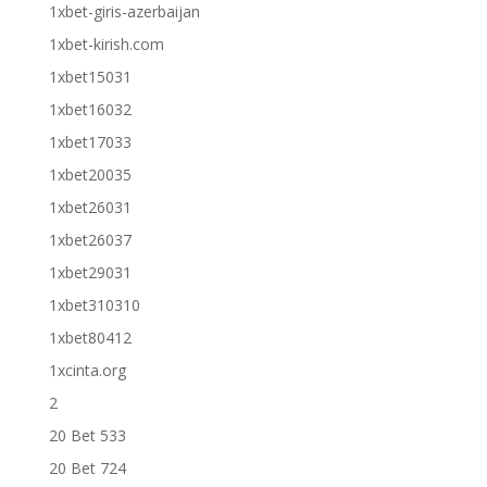
1xbet-giris-azerbaijan
1xbet-kirish.com
1xbet15031
1xbet16032
1xbet17033
1xbet20035
1xbet26031
1xbet26037
1xbet29031
1xbet310310
1xbet80412
1xcinta.org
2
20 Bet 533
20 Bet 724