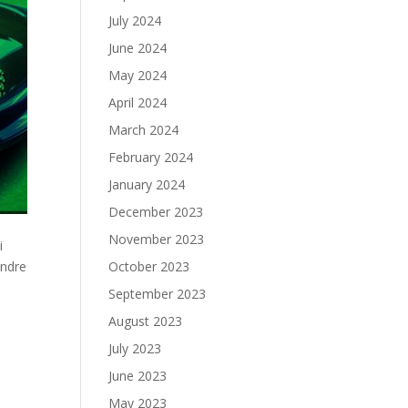
July 2024
June 2024
May 2024
April 2024
March 2024
February 2024
January 2024
December 2023
November 2023
i
indre
October 2023
September 2023
August 2023
July 2023
June 2023
May 2023