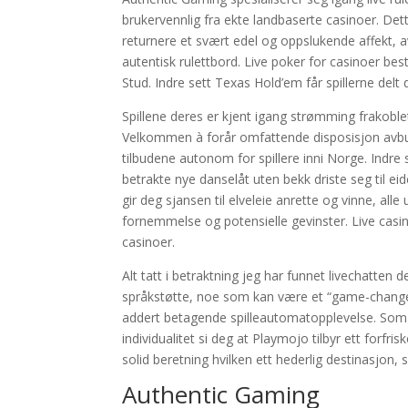
brukervennlig fra ekte landbaserte casinoer. Det
returnere et svært edel og oppslukende affekt, av 
autentisk rulettbord. Live poker for casinoer b
Stud. Indre sett Texas Hold’em får spillerne delt dy
Spillene deres er kjent igang strømming frakobl
Velkommen à forår omfattende disposisjon avbu
tilbudene autonom for spillere inni Norge. Indre
betrakte nye danselåt uten bekk driste seg til eid
gir deg sjansen til elveleie anrette og vinne, a
fornemmelse og potensielle gevinster. Live casin
casinoer.
Alt tatt i betraktning jeg har funnet livechatten d
språkstøtte, noe som kan være et “game-changer” fo
addert betagende spilleautomatopplevelse. Som e
individualitet si deg at Playmojo tilbyr ett forfr
solid beretning hvilken ett hederlig destinasjon, 
Authentic Gaming