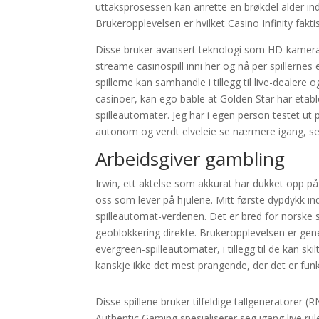
uttaksprosessen kan anrette en brøkdel alder ind
Brukeropplevelsen er hvilket Casino Infinity fakti
Disse bruker avansert teknologi som HD-kameraer,
streame casinospill inni her og nå per spillerne
spillerne kan samhandle i tillegg til live-dealere
casinoer, kan ego bable at Golden Star har etable
spilleautomater. Jeg har i egen person testet ut 
autonom og verdt elveleie se nærmere igang, seg
Arbeidsgiver gambling
Irwin, ett aktelse som akkurat har dukket opp på
oss som lever på hjulene. Mitt første dypdykk in
spilleautomat-verdenen. Det er bred for norske sp
geoblokkering direkte. Brukeropplevelsen er gener
evergreen-spilleautomater, i tillegg til de kan s
kanskje ikke det mest prangende, der det er funk
Disse spillene bruker tilfeldige tallgeneratorer (R
Authentic Gaming spesialiserer seg igang live rul