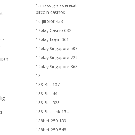
1. mass-greisslerei.at –
bitcoin-casinos
et
10 Jili Slot 438
12play Casino 682
er.
12play Login 361
e
12play Singapore 508
12play Singapore 729
ilken
12play Singapore 868
18
188 Bet 107
188 Bet 44
lig
188 Bet 528
188 Bet Link 154
ei
188bet 250 189
188bet 250 548