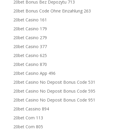
20bet Bonus Bez Depozytu 713
20bet Bonus Code Ohne Einzahlung 263
20bet Casino 161
20bet Casino 179
20bet Casino 279
20bet Casino 377
20bet Casino 625
20bet Casino 870
20bet Casino App 496
20bet Casino No Deposit Bonus Code 531
20bet Casino No Deposit Bonus Code 595
20bet Casino No Deposit Bonus Code 951
20bet Cassino 894
20bet Com 113
20bet Com 805