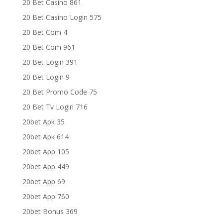
20 Bet Casino 861
20 Bet Casino Login 575
20 Bet Com 4
20 Bet Com 961
20 Bet Login 391
20 Bet Login 9
20 Bet Promo Code 75
20 Bet Tv Login 716
20bet Apk 35
20bet Apk 614
20bet App 105
20bet App 449
20bet App 69
20bet App 760
20bet Bonus 369