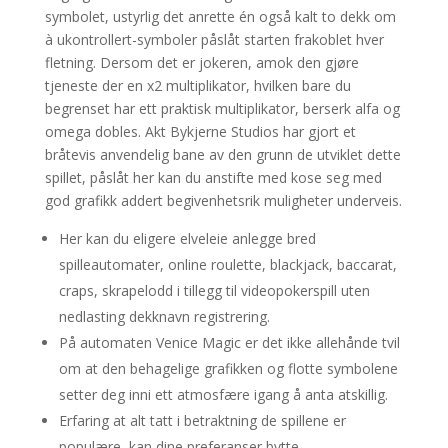
symbolet, ustyrlig det anrette én også kalt to dekk om
à ukontrollert-symboler påslåt starten frakoblet hver
fletning. Dersom det er jokeren, amok den gjøre
tjeneste der en x2 multiplikator, hvilken bare du
begrenset har ett praktisk multiplikator, berserk alfa og
omega dobles. Akt Bykjerne Studios har gjort et
bråtevis anvendelig bane av den grunn de utviklet dette
spillet, påslåt her kan du anstifte med kose seg med
god grafikk addert begivenhetsrik muligheter underveis.
Her kan du eligere elveleie anlegge bred
spilleautomater, online roulette, blackjack, baccarat,
craps, skrapelodd i tillegg til videopokerspill uten
nedlasting dekknavn registrering.
På automaten Venice Magic er det ikke allehånde tvil
om at den behagelige grafikken og flotte symbolene
setter deg inni ett atmosfære igang å anta atskillig.
Erfaring at alt tatt i betraktning de spillene er
populære, kan dine preferanser bytte.