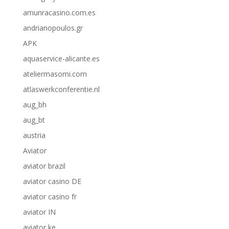
amunracasino.com.es
andrianopoulos.gr
APK
aquaservice-alicante.es
ateliermasomi.com
atlaswerkconferentie.nl
aug_bh
aug_bt
austria
Aviator
aviator brazil
aviator casino DE
aviator casino fr
aviator IN
aviator ke