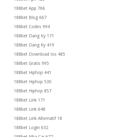
188bet App 766
188bet Blog 667
188bet Codes 994
188bet Dang Ky 171
188bet Dang Ky 419
188bet Download Ios 485
188bet Gratis 995
188bet Hiphop 441
188bet Hiphop 530
188bet Hiphop 857
188bet Link 171
188bet Link 648
188bet Link Alternatif 18
188bet Login 632
188bet Nha Cai 677