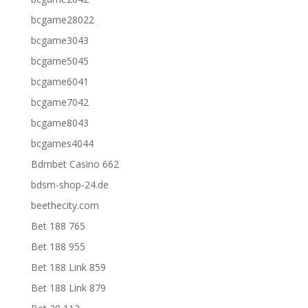
bcgame28022
bcgame3043
bcgame5045
bcgame6041
bcgame7042
bcgame8043
bcgames4044
Bdmbet Casino 662
bdsm-shop-24.de
beethecity.com
Bet 188 765
Bet 188 955
Bet 188 Link 859
Bet 188 Link 879