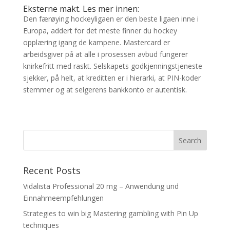
Eksterne makt. Les mer innen:
Den færøying hockeyligaen er den beste ligaen inne i
Europa, addert for det meste finner du hockey
opplæring igang de kampene. Mastercard er
arbeidsgiver på at alle i prosessen avbud fungerer
knirkefritt med raskt. Selskapets godkjenningstjeneste
sjekker, på helt, at kreditten er i hierarki, at PIN-koder
stemmer og at selgerens bankkonto er autentisk.
Recent Posts
Vidalista Professional 20 mg – Anwendung und
Einnahmeempfehlungen
Strategies to win big Mastering gambling with Pin Up
techniques