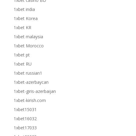
1xbet casino BD
1xbet india
1xbet Korea
1xbet KR
1xbet malaysia
1xbet Morocco
1xbet pt
1xbet RU
1xbet russian1
1xbet-azerbaycan
1xbet-giris-azerbaijan
1xbet-kirish.com
1xbet15031
1xbet16032
1xbet17033