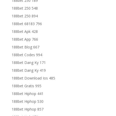
188bet 250 189
188bet 250 548
188bet 250 894
188bet 68183 796
188bet Apk 428
188bet App 766
188bet Blog 667
188bet Codes 994
188bet Dang Ky 171
188bet Dang Ky 419
188bet Download Ios 485
188bet Gratis 995
188bet Hiphop 441
188bet Hiphop 530
188bet Hiphop 857