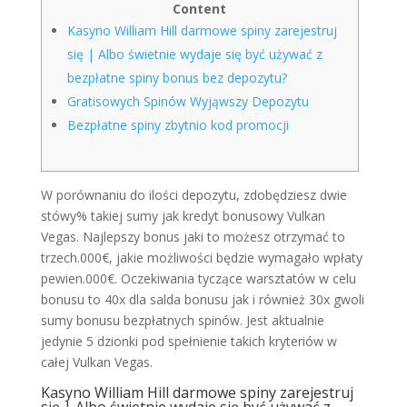
Content
Kasyno William Hill darmowe spiny zarejestruj
się | Albo świetnie wydaje się być używać z
bezpłatne spiny bonus bez depozytu?
Gratisowych Spinów Wyjąwszy Depozytu
Bezpłatne spiny zbytnio kod promocji
W porównaniu do ilości depozytu, zdobędziesz dwie
stówy% takiej sumy jak kredyt bonusowy Vulkan
Vegas. Najlepszy bonus jaki to możesz otrzymać to
trzech.000€, jakie możliwości będzie wymagało wpłaty
pewien.000€. Oczekiwania tyczące warsztatów w celu
bonusu to 40x dla salda bonusu jak i również 30x gwoli
sumy bonusu bezpłatnych spinów.
Jest aktualnie
jedynie 5 dzionki pod spełnienie takich kryteriów w
całej Vulkan Vegas.
Kasyno William Hill darmowe spiny zarejestruj