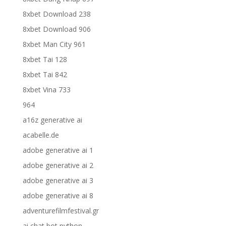
8xbet Download 238
8xbet Download 906
8xbet Man City 961
8xbet Tai 128
8xbet Tai 842
8xbet Vina 733
964
a16z generative ai
acabelle.de
adobe generative ai 1
adobe generative ai 2
adobe generative ai 3
adobe generative ai 8
adventurefilmfestival.gr
ai chat bot python