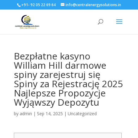
+91- 92 05 22 69 64
info@centralenergysolutions.in
Bezpłatne kasyno
William Hill darmowe
spiny zarejestruj się
Spiny za Rejestrację 2025
Najlepsze Propozycje
Wyjąwszy Depozytu
by
admin
|
Sep 14, 2025
|
Uncategorized