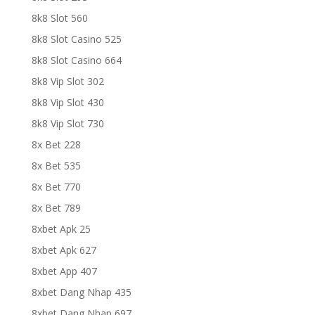
8k8 Slot 560
8k8 Slot Casino 525
8k8 Slot Casino 664
8k8 Vip Slot 302
8k8 Vip Slot 430
8k8 Vip Slot 730
8x Bet 228
8x Bet 535
8x Bet 770
8x Bet 789
8xbet Apk 25
8xbet Apk 627
8xbet App 407
8xbet Dang Nhap 435
8xbet Dang Nhap 697