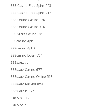
888 Casino Free Spins 223
888 Casino Free Spins 717
888 Online Casino 176
888 Online Casino 616
888 Starz Casino 381
888casino Apk 259
888casino Apk 844
888casino Login 724
888starz bd
888starz Casino 677
888starz Casino Online 563
888starz Kasyno 893
888starz Pl 875
8k8 Slot 117
8k8 Slot 293