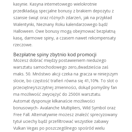
kasynie. Kasyna internetowego wielokrotnie
przedkładają specjalne bonusy z brakiem depozytu z
szansie świąt oraz różnych zdarzeń, jak na przykład
Walentynki, Nieznany Roku kalendarzowego bądź
Halloween. Owe bonusy mogą obejmować bezpłatną
kasę, darmowe spiny, a czasem nawet rekompensaty
rzeczowe.
Bezpłatne spiny zbytnio kod promocji
Możesz dobrać między postawieniem niedużego
warsztatu samochodowego zero,dwadzieścia zaś
maks. 50. Mnóstwo akcji czeka na gracza w niniejszym
slocie, bo częstość trafień równa się 41,10%. To slot o
przeciętnej/szczytnej zmienności, dokąd pomyślny fan
ma możliwość zwyciężyć do 2500X warsztatu.
Automat dysponuje kilkanaście możliwości
bonusowych- Avalanche Multipliers, Wild Symbol oraz
Free Fall. Alternatywnie możesz znaleźć sprecyzowany
tytuł uciechy bądź przefiltrować wszystkie zabawy
Vulkan Vegas po poszczególnego spośród wielu