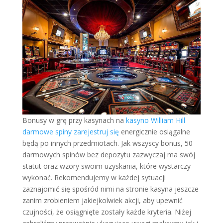
Bonusy w grę przy kasynach na
kasyno William Hill
darmowe spiny zarejestruj się
energicznie osiągalne
będą po innych przedmiotach. Jak wszyscy bonus, 50
darmowych spinów bez depozytu zazwyczaj ma swój
statut oraz wzory swoim uzyskania, które wystarczy
wykonać. Rekomendujemy w każdej sytuacji
zaznajomić się spośród nimi na stronie kasyna jeszcze
zanim zrobieniem jakiejkolwiek akcji, aby upewnić
czujności, że osiągnięte zostały każde kryteria. Niżej