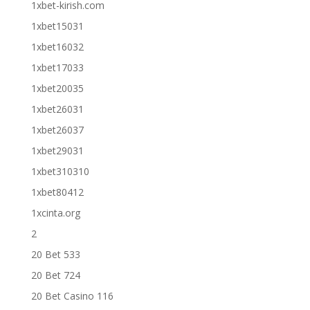
1xbet-kirish.com
1xbet15031
1xbet16032
1xbet17033
1xbet20035
1xbet26031
1xbet26037
1xbet29031
1xbet310310
1xbet80412
1xcinta.org
2
20 Bet 533
20 Bet 724
20 Bet Casino 116