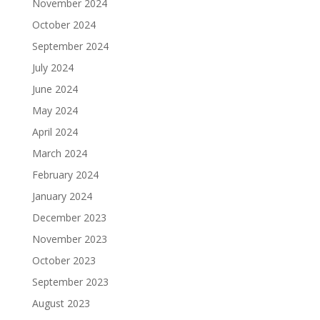
November 2024
October 2024
September 2024
July 2024
June 2024
May 2024
April 2024
March 2024
February 2024
January 2024
December 2023
November 2023
October 2023
September 2023
August 2023