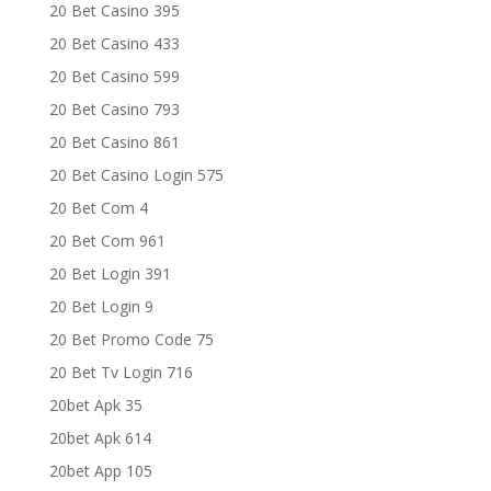
20 Bet Casino 395
20 Bet Casino 433
20 Bet Casino 599
20 Bet Casino 793
20 Bet Casino 861
20 Bet Casino Login 575
20 Bet Com 4
20 Bet Com 961
20 Bet Login 391
20 Bet Login 9
20 Bet Promo Code 75
20 Bet Tv Login 716
20bet Apk 35
20bet Apk 614
20bet App 105