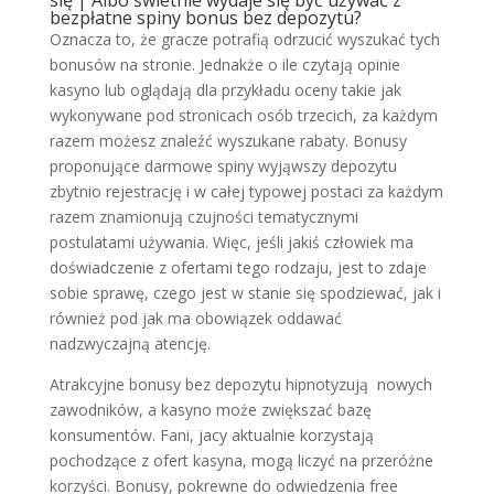
się | Albo świetnie wydaje się być używać z
bezpłatne spiny bonus bez depozytu?
Oznacza to, że gracze potrafią odrzucić wyszukać tych
bonusów na stronie. Jednakże o ile czytają opinie
kasyno lub oglądają dla przykładu oceny takie jak
wykonywane pod stronicach osób trzecich, za każdym
razem możesz znaleźć wyszukane rabaty. Bonusy
proponujące darmowe spiny wyjąwszy depozytu
zbytnio rejestrację i w całej typowej postaci za każdym
razem znamionują czujności tematycznymi
postulatami używania. Więc, jeśli jakiś człowiek ma
doświadczenie z ofertami tego rodzaju, jest to zdaje
sobie sprawę, czego jest w stanie się spodziewać, jak i
również pod jak ma obowiązek oddawać
nadzwyczajną atencję.
Atrakcyjne bonusy bez depozytu hipnotyzują nowych
zawodników, a kasyno może zwiększać bazę
konsumentów. Fani, jacy aktualnie korzystają
pochodzące z ofert kasyna, mogą liczyć na przeróżne
korzyści. Bonusy, pokrewne do odwiedzenia free