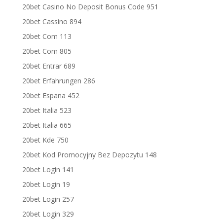
20bet Casino No Deposit Bonus Code 951
20bet Cassino 894
20bet Com 113
20bet Com 805
20bet Entrar 689
20bet Erfahrungen 286
20bet Espana 452
20bet Italia 523
20bet Italia 665
20bet Kde 750
20bet Kod Promocyjny Bez Depozytu 148
20bet Login 141
20bet Login 19
20bet Login 257
20bet Login 329