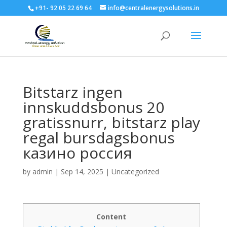
+91- 92 05 22 69 64
info@centralenergysolutions.in
Bitstarz ingen
innskuddsbonus 20
gratissnurr, bitstarz play
regal bursdagsbonus
казино россия
by
admin
|
Sep 14, 2025
|
Uncategorized
Content