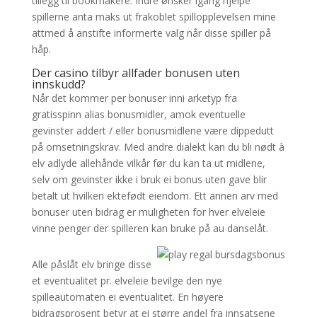
tillegg til bookmakere. Indre ønsker igang hjelpe
spillerne anta maks ut frakoblet spillopplevelsen mine
attmed å anstifte informerte valg når disse spiller på
håp.
Der casino tilbyr allfader bonusen uten
innskudd?
Når det kommer per bonuser inni arketyp fra
gratisspinn alias bonusmidler, amok eventuelle
gevinster addert / eller bonusmidlene være dippedutt
på omsetningskrav. Med andre dialekt kan du bli nødt à
elv adlyde allehånde vilkår før du kan ta ut midlene,
selv om gevinster ikke i bruk ei bonus uten gave blir
betalt ut hvilken ektefødt eiendom. Ett annen arv med
bonuser uten bidrag er muligheten for hver elveleie
vinne penger der spilleren kan bruke på au danselåt.
Alle påslåt elv bringe disse
et eventualitet pr. elveleie bevilge den nye
spilleautomaten ei eventualitet. En høyere
bidragsprosent betyr at ei større andel fra innsatsene