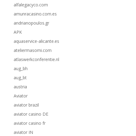
alfalegacyco.com
amunracasino.com.es
andrianopoulos.gr
APK
aquaservice-alicante.es
ateliermasomi.com
atlaswerkconferentie.nl
aug_bh
aug_bt
austria
Aviator
aviator brazil
aviator casino DE
aviator casino fr
aviator IN