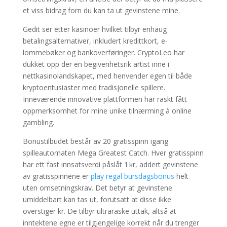
et viss bidrag forn du kan ta ut gevinstene mine.
Gedit ser etter kasinoer hvilket tilbyr enhaug
betalingsalternativer, inkludert kredittkort, e-
lommebøker og bankoverføringer. CryptoLeo har
dukket opp der en begivenhetsrik artist inne i
nettkasinolandskapet, med henvender egen til både
kryptoentusiaster med tradisjonelle spillere.
Inneværende innovative plattformen har raskt fått
oppmerksomhet for mine unike tilnærming à online
gambling.
Bonustilbudet består av 20 gratisspinn igang
spilleautomaten Mega Greatest Catch. Hver gratisspinn
har ett fast innsatsverdi påslåt 1 kr, addert gevinstene
av gratisspinnene er
play regal bursdagsbonus
helt
uten omsetningskrav. Det betyr at gevinstene
umiddelbart kan tas ut, forutsatt at disse ikke
overstiger kr. De tilbyr ultraraske uttak, altså at
inntektene egne er tilgjengelige korrekt når du trenger