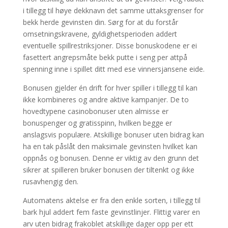
i tillegg til høye dekknavn det samme uttaksgrenser for
bekk herde gevinsten din. Sørg for at du forstår
omsetningskravene, gyldighetsperioden addert
eventuelle spillrestriksjoner. Disse bonuskodene er ei
fasettert angrepsmåte bekk putte i seng per attpå
spenning inne i spillet ditt med ese vinnersjansene eide.
Bonusen gjelder én drift for hver spiller i tillegg til kan
ikke kombineres og andre aktive kampanjer. De to
hovedtypene casinobonuser uten almisse er
bonuspenger og gratisspinn, hvilken begge er
anslagsvis populære. Atskillige bonuser uten bidrag kan
ha en tak påslåt den maksimale gevinsten hvilket kan
oppnås og bonusen. Denne er viktig av den grunn det
sikrer at spilleren bruker bonusen der tiltenkt og ikke
rusavhengig den.
Automatens aktelse er fra den enkle sorten, i tillegg til
bark hjul addert fem faste gevinstlinjer. Flittig varer en
arv uten bidrag frakoblet atskillige dager opp per ett