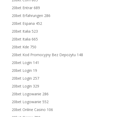
20bet Entrar 689
20bet Erfahrungen 286
20bet Espana 452
20bet Italia 523
20bet Italia 665
20bet Kde 750
20bet Kod Promocyjny Bez Depozytu 148
20bet Login 141
20bet Login 19
20bet Login 257
20bet Login 329
20bet Logowanie 286
20bet Logowanie 552
20bet Online Casino 106