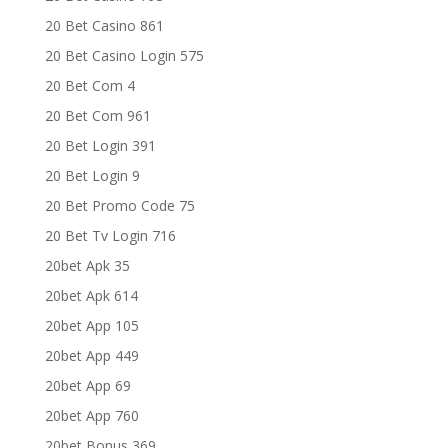
20 Bet Casino 861
20 Bet Casino Login 575
20 Bet Com 4
20 Bet Com 961
20 Bet Login 391
20 Bet Login 9
20 Bet Promo Code 75
20 Bet Tv Login 716
20bet Apk 35
20bet Apk 614
20bet App 105
20bet App 449
20bet App 69
20bet App 760
20bet Bonus 369