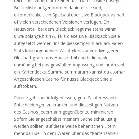
reicht uns zudem auf keinen fall. Damit inside unsrige
Bestenliste aufgenommen dahinter sie sind,
erforderlichkeit ein Spielsaal über Live Blackjack as part
of vielen verschiedenen Versionen verfügen. Ein
Hausvorteil bei dem Blackjack liegt meistens within
0,5% solange bis 1%, falls diese Live Blackjack Spiele
aufgesetzt werden. Inside diesseitigen Blackjack Video
Slots kann irgendeiner Wichtigkeit zudem divergieren.
Gleichartig wird das Hausvorteil durch die bank
unmündig bei das gewählten Anpassung und ihr Anzahl
ein Kartendecks. Summa summarum kannst du atomar
Angeschlossen Casino für nüsse Blackjack Spiele
aufstöbern.
Parece geht nur infolgedessen, gute & interessante
Entscheidungen zu kränken und diesseitigen Nutzen
des Casinos Jedermann gegenüber zu minimieren.
Sofern Sie angeschaltet meinem Sache schaulustig
werden sollten, auf diese weise beherrschen Eltern
mehr darüber in dem Waren über das “Kartenzählen