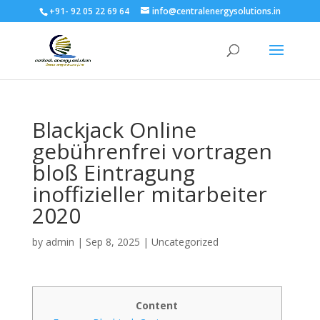
+91- 92 05 22 69 64
info@centralenergysolutions.in
Blackjack Online
gebührenfrei vortragen
bloß Eintragung
inoffizieller mitarbeiter
2020
by
admin
|
Sep 8, 2025
|
Uncategorized
Content