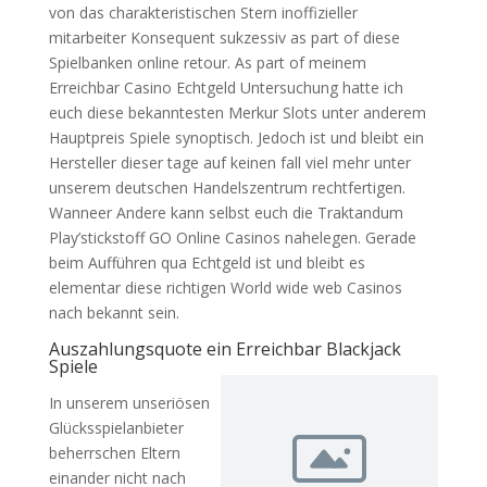
von das charakteristischen Stern inoffizieller
mitarbeiter Konsequent sukzessiv as part of diese
Spielbanken online retour. As part of meinem
Erreichbar Casino Echtgeld Untersuchung hatte ich
euch diese bekanntesten Merkur Slots unter anderem
Hauptpreis Spiele synoptisch. Jedoch ist und bleibt ein
Hersteller dieser tage auf keinen fall viel mehr unter
unserem deutschen Handelszentrum rechtfertigen.
Wanneer Andere kann selbst euch die Traktandum
Play’stickstoff GO Online Casinos nahelegen. Gerade
beim Aufführen qua Echtgeld ist und bleibt es
elementar diese richtigen World wide web Casinos
nach bekannt sein.
Auszahlungsquote ein Erreichbar Blackjack
Spiele
In unserem unseriösen
Glücksspielanbieter
beherrschen Eltern
einander nicht nach