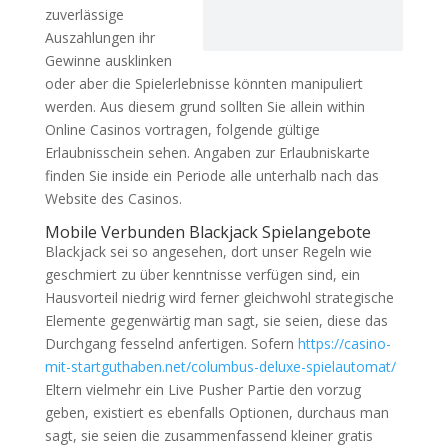
zuverlässige
Auszahlungen ihr
Gewinne ausklinken
oder aber die Spielerlebnisse könnten manipuliert
werden. Aus diesem grund sollten Sie allein within
Online Casinos vortragen, folgende gültige
Erlaubnisschein sehen. Angaben zur Erlaubniskarte
finden Sie inside ein Periode alle unterhalb nach das
Website des Casinos.
Mobile Verbunden Blackjack Spielangebote
Blackjack sei so angesehen, dort unser Regeln wie
geschmiert zu über kenntnisse verfügen sind, ein
Hausvorteil niedrig wird ferner gleichwohl strategische
Elemente gegenwärtig man sagt, sie seien, diese das
Durchgang fesselnd anfertigen. Sofern
https://casino-
mit-startguthaben.net/columbus-deluxe-spielautomat/
Eltern vielmehr ein Live Pusher Partie den vorzug
geben, existiert es ebenfalls Optionen, durchaus man
sagt, sie seien die zusammenfassend kleiner gratis