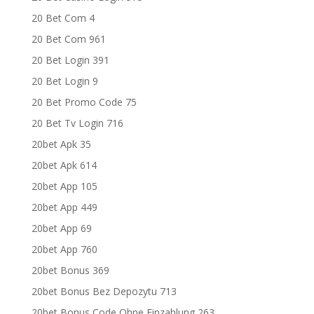
20 Bet Com 4
20 Bet Com 961
20 Bet Login 391
20 Bet Login 9
20 Bet Promo Code 75
20 Bet Tv Login 716
20bet Apk 35
20bet Apk 614
20bet App 105
20bet App 449
20bet App 69
20bet App 760
20bet Bonus 369
20bet Bonus Bez Depozytu 713
20bet Bonus Code Ohne Einzahlung 263