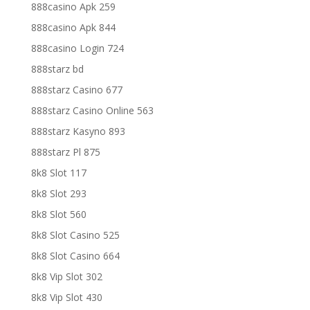
888casino Apk 259
888casino Apk 844
888casino Login 724
888starz bd
888starz Casino 677
888starz Casino Online 563
888starz Kasyno 893
888starz Pl 875
8k8 Slot 117
8k8 Slot 293
8k8 Slot 560
8k8 Slot Casino 525
8k8 Slot Casino 664
8k8 Vip Slot 302
8k8 Vip Slot 430