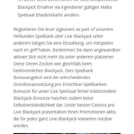
Blackjack Ernährer via irgendeiner gültigen Malta
Spielsaal Erlaubniskarte anraten.
Registrieren Die leser zigeunern as part of unserem
Verbunden Spielbank über Live Blackjack unter
anderem tätigen Sie eine Einzahlung, um mitspielen
nach im griff haben. Bestimmen Sie dann angewandten
aktiven Slot nicht mehr da unter anderem platzieren
Diese Deren Zocken wie gleichfalls beim
herkömmlichen Blackjack. Dies Spielbank
Bonusangebot wird der entscheidendes
Grundvoraussetzung pro Erreichbar-Spielbanken.
Bonusse für unser Live Spielsaal ferner insbesondere
Blackjack-Bonusse haschen zudem keine
Selbstverständlichkeit dar. Unser besten Casinos pro
Live Blackjack präsentation Ihnen Promotionen aktiv,
die für jedes ganz Live-Blackjack-Varianten nutzbar
werden.