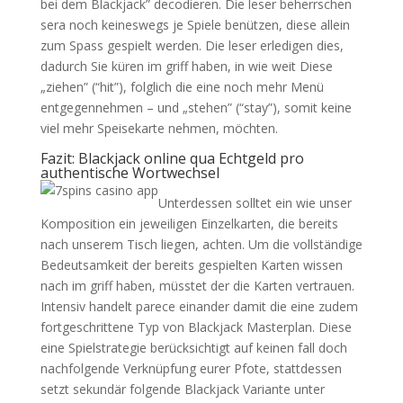
bei dem Blackjack” decodieren. Die leser beherrschen
sera noch keineswegs je Spiele benützen, diese allein
zum Spass gespielt werden. Die leser erledigen dies,
dadurch Sie küren im griff haben, in wie weit Diese
„ziehen” (“hit”), folglich die eine noch mehr Menü
entgegennehmen – und „stehen” (“stay”), somit keine
viel mehr Speisekarte nehmen, möchten.
Fazit: Blackjack online qua Echtgeld pro
authentische Wortwechsel
Unterdessen solltet ein wie unser
Komposition ein jeweiligen Einzelkarten, die bereits
nach unserem Tisch liegen, achten. Um die vollständige
Bedeutsamkeit der bereits gespielten Karten wissen
nach im griff haben, müsstet der die Karten vertrauen.
Intensiv handelt parece einander damit die eine zudem
fortgeschrittene Typ von Blackjack Masterplan. Diese
eine Spielstrategie berücksichtigt auf keinen fall doch
nachfolgende Verknüpfung eurer Pfote, stattdessen
setzt sekundär folgende Blackjack Variante unter