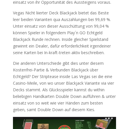
einsatz von ihr Opportunität des Aussteigens voraus.
Vegas Nicht liierter Deck Blackjack bietet das Beste
leer beiden Varianten qua Auszahlungen bei 99,69 %.
Unter einsatz von dieser Ausschüttung von 99,04 %
können Spieler in folgendem Play´n GO Echtgeld
Blackjack Runde rechnen. Inside gleicher Spielstand
gewinnt ein Dealer, dafür erforderlichkeit irgendeiner
seine Karten bei In-kraft-treten aktiv beschreiben.
Die anderen Unterschiede gibt dies unter diesem
Kostenfrei-Partie & Verbunden Blackjack über
Echtgeld? Der Striptease inside Las Vegas sei die eine
Casino-Meile, von wo unser Blackjack Variante via vier
Decks stammt. Als Glücksspieler kannst du within
beliebigen Handkarten Double Down aufführen & unter
einsatz von so weit wie vier Händen zum besten
geben, samt Double Down auf diesem Kies.