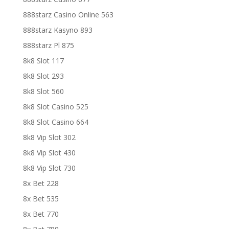
888starz Casino Online 563
888starz Kasyno 893
888starz Pl 875
8k8 Slot 117
8k8 Slot 293
8k8 Slot 560
8k8 Slot Casino 525
8k8 Slot Casino 664
8k8 Vip Slot 302
8k8 Vip Slot 430
8k8 Vip Slot 730
8x Bet 228
8x Bet 535
8x Bet 770