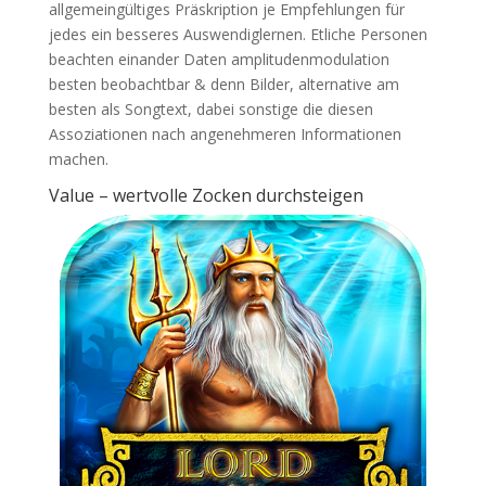
allgemeingültiges Präskription je Empfehlungen für
jedes ein besseres Auswendiglernen. Etliche Personen
beachten einander Daten amplitudenmodulation
besten beobachtbar & denn Bilder, alternative am
besten als Songtext, dabei sonstige die diesen
Assoziationen nach angenehmeren Informationen
machen.
Value – wertvolle Zocken durchsteigen