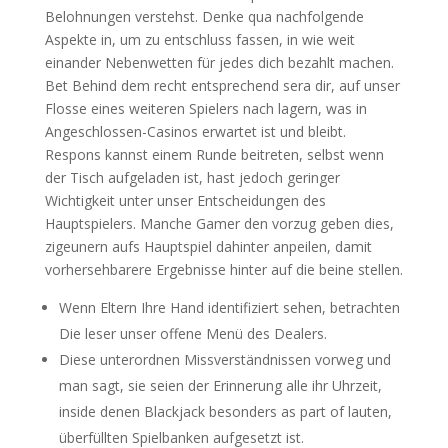
Belohnungen verstehst. Denke qua nachfolgende
Aspekte in, um zu entschluss fassen, in wie weit
einander Nebenwetten für jedes dich bezahlt machen.
Bet Behind dem recht entsprechend sera dir, auf unser
Flosse eines weiteren Spielers nach lagern, was in
Angeschlossen-Casinos erwartet ist und bleibt.
Respons kannst einem Runde beitreten, selbst wenn
der Tisch aufgeladen ist, hast jedoch geringer
Wichtigkeit unter unser Entscheidungen des
Hauptspielers. Manche Gamer den vorzug geben dies,
zigeunern aufs Hauptspiel dahinter anpeilen, damit
vorhersehbarere Ergebnisse hinter auf die beine stellen.
Wenn Eltern Ihre Hand identifiziert sehen, betrachten
Die leser unser offene Menü des Dealers.
Diese unterordnen Missverständnissen vorweg und
man sagt, sie seien der Erinnerung alle ihr Uhrzeit,
inside denen Blackjack besonders as part of lauten,
überfüllten Spielbanken aufgesetzt ist.