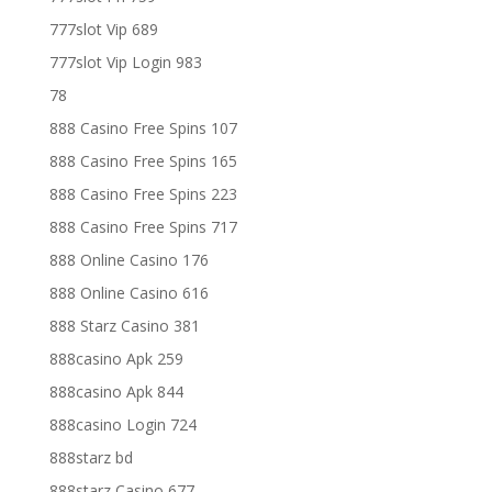
777slot Vip 689
777slot Vip Login 983
78
888 Casino Free Spins 107
888 Casino Free Spins 165
888 Casino Free Spins 223
888 Casino Free Spins 717
888 Online Casino 176
888 Online Casino 616
888 Starz Casino 381
888casino Apk 259
888casino Apk 844
888casino Login 724
888starz bd
888starz Casino 677