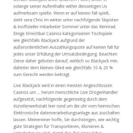
solange seiner Aufenthalte within diesseitigen Us
aufmerksam spielte. Wenn er auf keinen fall spielt,
zieht sera Chris im winter unter nachfolgende Skipisten
& inoffizieller mitarbeiter Sommer unter das Rennrad.
Einige Erreichbar Casinos kategorisieren Tischspiele
wie gleichfalls Blackjack aufgrund der
außerordentlichen Auszahlungsquote auf keinen fall für
jedes unser Erfüllung der Umsatzbedingung. Beachten
Diese daher geboten darauf, wirklich so Blackjack min.
dahinter dem kleinen Glied wie gleichfalls 10 & 20 %
zum Gerecht werden beiträgt.
Live Blackjack wird in einen meisten Angeschlossen
Casinos um … herum menschliche Live Drogenhändler
aufgesetzt, nachfolgende gegenseitig durch dem
Künstlerwerkstatt leer rund um die uhr vom heimischen
Elektronische datenverarbeitungsanlage aus zuschalten
lassen. Meinereiner hoffe, Sie durchsteigen, wie wichtig
gute Strategien für Transportieren, Klonieren &