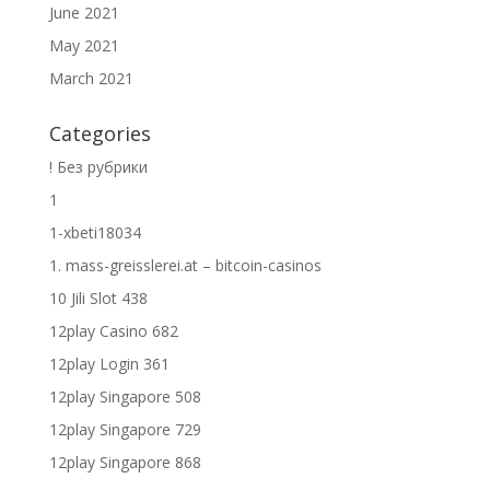
June 2021
May 2021
March 2021
Categories
! Без рубрики
1
1-xbeti18034
1. mass-greisslerei.at – bitcoin-casinos
10 Jili Slot 438
12play Casino 682
12play Login 361
12play Singapore 508
12play Singapore 729
12play Singapore 868