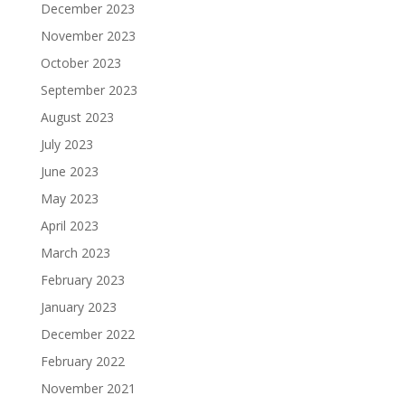
December 2023
November 2023
October 2023
September 2023
August 2023
July 2023
June 2023
May 2023
April 2023
March 2023
February 2023
January 2023
December 2022
February 2022
November 2021