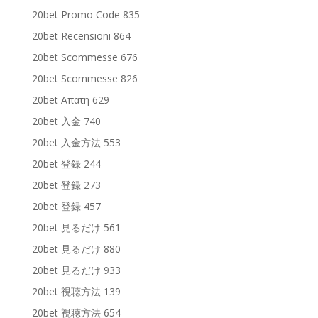
20bet Promo Code 835
20bet Recensioni 864
20bet Scommesse 676
20bet Scommesse 826
20bet Απατη 629
20bet 入金 740
20bet 入金方法 553
20bet 登録 244
20bet 登録 273
20bet 登録 457
20bet 見るだけ 561
20bet 見るだけ 880
20bet 見るだけ 933
20bet 視聴方法 139
20bet 視聴方法 654