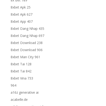
8x Bet 789
8xbet Apk 25
8xbet Apk 627
8xbet App 407
8xbet Dang Nhap 435
8xbet Dang Nhap 697
8xbet Download 238
8xbet Download 906
8xbet Man City 961
8xbet Tai 128
8xbet Tai 842
8xbet Vina 733
964
a16z generative ai
acabelle.de