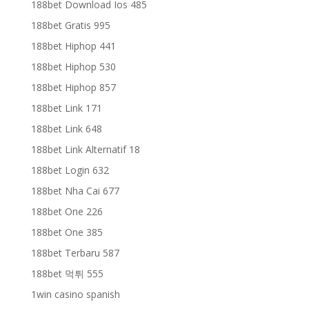
188bet Download Ios 485
188bet Gratis 995
188bet Hiphop 441
188bet Hiphop 530
188bet Hiphop 857
188bet Link 171
188bet Link 648
188bet Link Alternatif 18
188bet Login 632
188bet Nha Cai 677
188bet One 226
188bet One 385
188bet Terbaru 587
188bet 먹튀 555
1win casino spanish