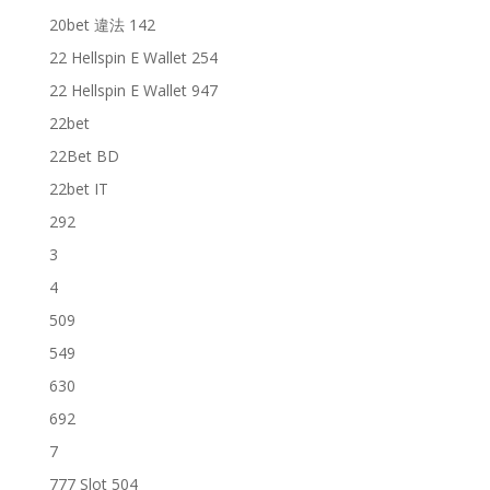
20bet 違法 142
22 Hellspin E Wallet 254
22 Hellspin E Wallet 947
22bet
22Bet BD
22bet IT
292
3
4
509
549
630
692
7
777 Slot 504