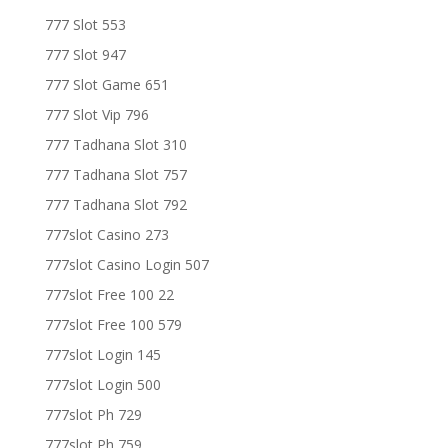
777 Slot 553
777 Slot 947
777 Slot Game 651
777 Slot Vip 796
777 Tadhana Slot 310
777 Tadhana Slot 757
777 Tadhana Slot 792
777slot Casino 273
777slot Casino Login 507
777slot Free 100 22
777slot Free 100 579
777slot Login 145
777slot Login 500
777slot Ph 729
777slot Ph 759