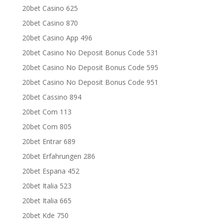
20bet Casino 625
20bet Casino 870
20bet Casino App 496
20bet Casino No Deposit Bonus Code 531
20bet Casino No Deposit Bonus Code 595
20bet Casino No Deposit Bonus Code 951
20bet Cassino 894
20bet Com 113
20bet Com 805
20bet Entrar 689
20bet Erfahrungen 286
20bet Espana 452
20bet Italia 523
20bet Italia 665
20bet Kde 750