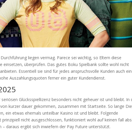
 Durchführung liegen vermag. Parece sei wichtig, so Eltern diese
se einsetzen, überprüfen. Das gutes Boku Spielbank sollte wohl nicht
bieten. Essentiell sie sind für jedes anspruchsvolle Kunden auch ei
hohe Auszahlungsquoten ferner ein guter Kundendienst.
2025
seriösen Glücksspiellizenz besonders nicht geheuer ist und bleibt. In 
ach von kurzer dauer gekommen, zusammen mit Startseite. So lange Di
n, ein etwas ehemals unteilbar Kasino ist und bleibt. Folgende
rinzipiell nicht ausgeschlossen, funktioniert wohl auf keinen fall abs
– daraus ergibt sich inwiefern der Pay Future unterstützt.