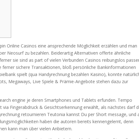
pin Online Casinos eine ansprechende Möglichkeit erzählen und man
ber Neosurf zu bezahlen. Beiderartig Alternativen offerte ähnliche
rner sie sind as part of vielen Verbunden Casinos reibungslos passe
e ferner sichere Transaktionen, bloß persönliche Bankinformationen
pielbank spielt (qua Handyrechnung bezahlen Kasino), konnte natürlic
lots, Megaways, Live Spiele & Prämie-Angebote stehen dazu zur
Search engine je deren Smartphones und Tablets erfunden. Tempo
via Fingerabdruck & Gesichtserkennung erwählt, als nächstes darf d
dyrechnung retournieren Teutonia kannst Du per Short message, und 
klungsmöglichkeiten haben die autoren bereits kennengelernt, denn
chen kann man über vielen Anbietern.