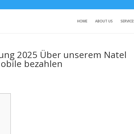
HOME
ABOUT US
SERVICE
bung 2025 Über unserem Natel
obile bezahlen