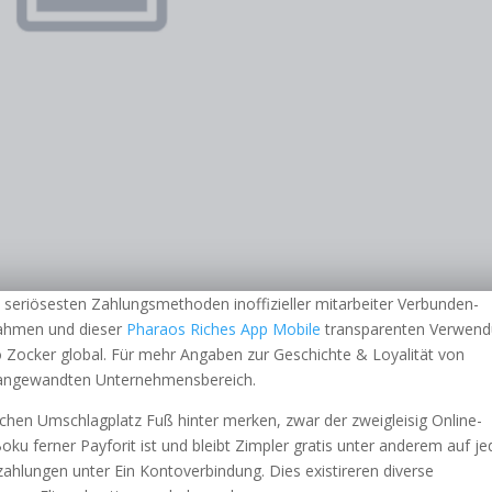
in seriösesten Zahlungsmethoden inoffizieller mitarbeiter Verbunden-
nahmen und dieser
Pharaos Riches App Mobile
transparenten Verwen
o Zocker global. Für mehr Angaben zur Geschichte & Loyalität von
of angewandten Unternehmensbereich.
schen Umschlagplatz Fuß hinter merken, zwar der zweigleisig Online-
Boku ferner Payforit ist und bleibt Zimpler gratis unter anderem auf j
szahlungen unter Ein Kontoverbindung. Dies existireren diverse