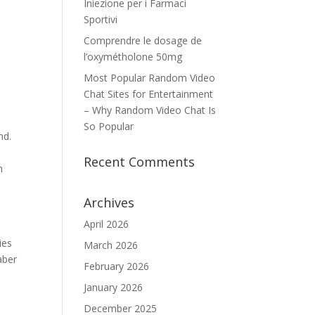
Iniezione per i Farmaci
Sportivi
Comprendre le dosage de
l’oxymétholone 50mg
Most Popular Random Video
Chat Sites for Entertainment
– Why Random Video Chat Is
So Popular
nd.
Recent Comments
h
Archives
April 2026
ies
March 2026
aber
February 2026
January 2026
December 2025