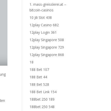
1. mass-greisslerei.at –
bitcoin-casinos
10 Jili Slot 438
12play Casino 682
12play Login 361
12play Singapore 508
12play Singapore 729
12play Singapore 868
18
188 Bet 107
dung
188 Bet 44
188 Bet 528
188 Bet Link 154
188bet 250 189
eden
188bet 250 548