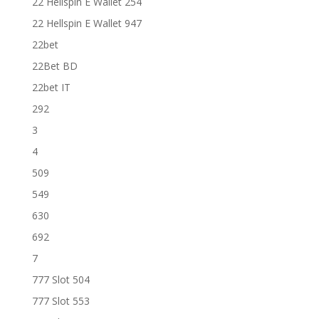
22 Hellspin E Wallet 254
22 Hellspin E Wallet 947
22bet
22Bet BD
22bet IT
292
3
4
509
549
630
692
7
777 Slot 504
777 Slot 553