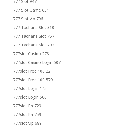
777 Slot 947
777 Slot Game 651
777 Slot Vip 796
777 Tadhana Slot 310
777 Tadhana Slot 757
777 Tadhana Slot 792
777slot Casino 273
777slot Casino Login 507
777slot Free 100 22
777slot Free 100 579
777slot Login 145
777slot Login 500
777slot Ph 729
777slot Ph 759
777slot Vip 689