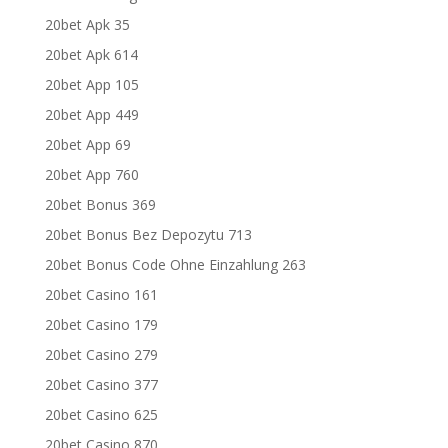
20bet Apk 35
20bet Apk 614
20bet App 105
20bet App 449
20bet App 69
20bet App 760
20bet Bonus 369
20bet Bonus Bez Depozytu 713
20bet Bonus Code Ohne Einzahlung 263
20bet Casino 161
20bet Casino 179
20bet Casino 279
20bet Casino 377
20bet Casino 625
20bet Casino 870