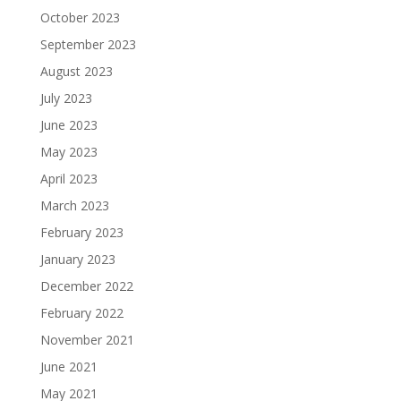
October 2023
September 2023
August 2023
July 2023
June 2023
May 2023
April 2023
March 2023
February 2023
January 2023
December 2022
February 2022
November 2021
June 2021
May 2021