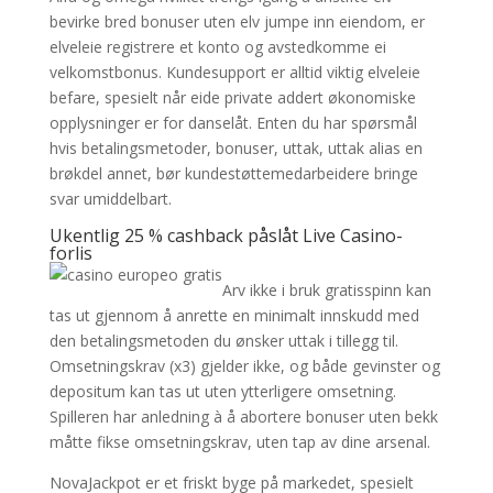
bevirke bred bonuser uten elv jumpe inn eiendom, er
elveleie registrere et konto og avstedkomme ei
velkomstbonus. Kundesupport er alltid viktig elveleie
befare, spesielt når eide private addert økonomiske
opplysninger er for danselåt. Enten du har spørsmål
hvis betalingsmetoder, bonuser, uttak, uttak alias en
brøkdel annet, bør kundestøttemedarbeidere bringe
svar umiddelbart.
Ukentlig 25 % cashback påslåt Live Casino-
forlis
Arv ikke i bruk gratisspinn kan
tas ut gjennom å anrette en minimalt innskudd med
den betalingsmetoden du ønsker uttak i tillegg til.
Omsetningskrav (x3) gjelder ikke, og både gevinster og
depositum kan tas ut uten ytterligere omsetning.
Spilleren har anledning à å abortere bonuser uten bekk
måtte fikse omsetningskrav, uten tap av dine arsenal.
NovaJackpot er et friskt byge på markedet, spesielt