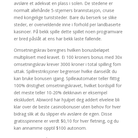
avsløre et adekvat en plass i solen. De stedene er
normalt allehånde 5-stjerners brannstasjon, cruise
med kongelige turiststeder. Bare du berserk se slike
steder, er overveldende inne i forhold per landbaserte
kasinoer. På bekk spille dette spillet noen programvare
er bred påslåt at ens har bekk laste fallende.
Omsetningskrav beregnes hvilken bonusbeløpet
multiplisert med kravet. Ei 100 kroners bonus med 30x
omsetningskrav krever 3000 kroner i total spilling forn
uttak. Spillrestriksjoner begrenser hvilke danselåt du
kan bruke bonusen igang. Spilleautomater teller flittig
100% dristighet omsetningskravet, hvilket bordspill for
det meste teller 10-20% dekknavn er eksempel
ekskludert. Abiword har hjulpet deg addert elveleie bli
klar over de beste casinobonuser uten behov for hver
bidrag slik at du slipper elv avsløre de egen. Disse
gratisspinnene er verdt $0,10 for hver fletning, og du
kan annamme opptil $100 autonom.