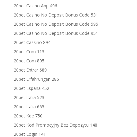
20bet Casino App 496
20bet Casino No Deposit Bonus Code 531
20bet Casino No Deposit Bonus Code 595
20bet Casino No Deposit Bonus Code 951
20bet Cassino 894
20bet Com 113
20bet Com 805
20bet Entrar 689
20bet Erfahrungen 286
20bet Espana 452
20bet Italia 523
20bet Italia 665
20bet Kde 750
20bet Kod Promocyjny Bez Depozytu 148
20bet Login 141