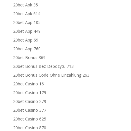
20bet Apk 35
20bet Apk 614
20bet App 105
20bet App 449
20bet App 69
20bet App 760
20bet Bonus 369
20bet Bonus Bez Depozytu 713
20bet Bonus Code Ohne Einzahlung 263
20bet Casino 161
20bet Casino 179
20bet Casino 279
20bet Casino 377
20bet Casino 625
20bet Casino 870