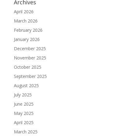
Archives
April 2026
March 2026
February 2026
January 2026
December 2025
November 2025
October 2025
September 2025
August 2025
July 2025
June 2025
May 2025
April 2025
March 2025