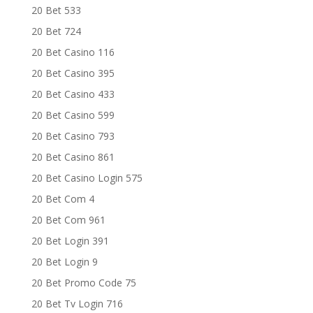
20 Bet 533
20 Bet 724
20 Bet Casino 116
20 Bet Casino 395
20 Bet Casino 433
20 Bet Casino 599
20 Bet Casino 793
20 Bet Casino 861
20 Bet Casino Login 575
20 Bet Com 4
20 Bet Com 961
20 Bet Login 391
20 Bet Login 9
20 Bet Promo Code 75
20 Bet Tv Login 716