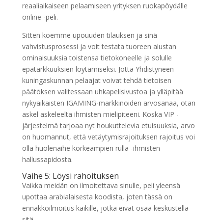
reaaliaikaiseen pelaamiseen yrityksen ruokapöydälle
online -peli.
Sitten koemme upouuden tilauksen ja sinä
vahvistusprosessi ja voit testata tuoreen alustan
ominaisuuksia toistensa tietokoneelle ja solulle
epätarkkuuksien löytämiseksi. Jotta Yhdistyneen
kuningaskunnan pelaajat voivat tehdä tietoisen
päätöksen valitessaan uhkapelisivustoa ja ylläpitää
nykyaikaisten IGAMING-markkinoiden arvosanaa, otan
askel askeleelta ihmisten mielipiteeni. Koska VIP -
järjestelmä tarjoaa nyt houkuttelevia etuisuuksia, arvo
on huomannut, että vetäytymisrajoituksen rajoitus voi
olla huolenaihe korkeampien rulla -ihmisten
hallussapidosta.
Vaihe 5: Löysi rahoituksen
Vaikka meidän on ilmoitettava sinulle, peli yleensä
upottaa arabialaisesta koodista, joten tässä on
ennakkoilmoitus kaikille, jotka eivät osaa keskustella
sitä.