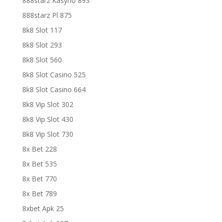
888starz Kasyno 893
888starz Pl 875
8k8 Slot 117
8k8 Slot 293
8k8 Slot 560
8k8 Slot Casino 525
8k8 Slot Casino 664
8k8 Vip Slot 302
8k8 Vip Slot 430
8k8 Vip Slot 730
8x Bet 228
8x Bet 535
8x Bet 770
8x Bet 789
8xbet Apk 25