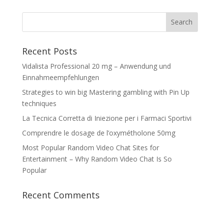
Recent Posts
Vidalista Professional 20 mg – Anwendung und
Einnahmeempfehlungen
Strategies to win big Mastering gambling with Pin Up
techniques
La Tecnica Corretta di Iniezione per i Farmaci Sportivi
Comprendre le dosage de l’oxymétholone 50mg
Most Popular Random Video Chat Sites for
Entertainment – Why Random Video Chat Is So
Popular
Recent Comments