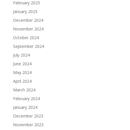
February 2025
January 2025
December 2024
November 2024
October 2024
September 2024
July 2024
June 2024
May 2024
April 2024
March 2024
February 2024
January 2024
December 2023
November 2023