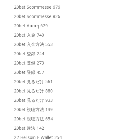
20bet Scommesse 676
20bet Scommesse 826
20bet Απατη 629
20bet 入金 740
20bet 入金方法 553
20bet 登録 244
20bet 登録 273
20bet 登録 457
20bet 見るだけ 561
20bet 見るだけ 880
20bet 見るだけ 933
20bet 視聴方法 139
20bet 視聴方法 654
20bet 違法 142
22 Hellspin E Wallet 254