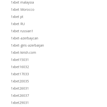
1xbet malaysia
1xbet Morocco
1xbet pt
1xbet RU
1xbet russian1
1xbet-azerbaycan
1xbet-giris-azerbaijan
1xbet-kirish.com
1xbet15031
1xbet16032
1xbet17033
1xbet20035
1xbet26031
1xbet26037
1xbet29031