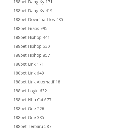
188bet Dang Ky 171
188bet Dang Ky 419
188bet Download Ios 485
188bet Gratis 995
188bet Hiphop 441
188bet Hiphop 530
188bet Hiphop 857
188bet Link 171
188bet Link 648
188bet Link Alternatif 18
188bet Login 632
188bet Nha Cai 677
188bet One 226
188bet One 385
188bet Terbaru 587