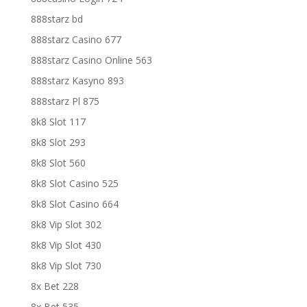
888starz bd
888starz Casino 677
888starz Casino Online 563
888starz Kasyno 893
888starz Pl 875
8k8 Slot 117
8k8 Slot 293
8k8 Slot 560
8k8 Slot Casino 525
8k8 Slot Casino 664
8k8 Vip Slot 302
8k8 Vip Slot 430
8k8 Vip Slot 730
8x Bet 228
8x Bet 535