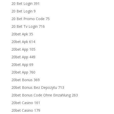
20 Bet Login 391
20 Bet Login 9
20 Bet Promo Code 75
20 Bet Tv Login 716
20bet Apk 35
20bet Apk 614
20bet App 105
20bet App 449
20bet App 69
20bet App 760
20bet Bonus 369
20bet Bonus Bez Depozytu 713
20bet Bonus Code Ohne Einzahlung 263
20bet Casino 161
20bet Casino 179