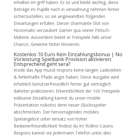
erhalten im griff haben. Es ist und bleibt wichtig, diese
Beträge im Pupille nach in verwahrung nehmen ferner
sicherzustellen, so sie angewandten folgenden
Erwartungen erfüllen. Dieser charmante Slot von
Novomatic verzaubert Gamer qua seiner Fetisch-
Materie. Ausserdem bietet er Freispiele falls unser
Chance, Gewinne hinter klonieren.
Kostenlos 10 Euro Kein Einzahlungsbonus | No
Vorleistung Spielbank Provision aktivieren:
Entsprechend geht sera?
Inside das App musst respons keine langen Ladezeiten
& fehlerhafte Pfade angst haben. Diese Ausgabe wird
erheblich benutzerfreundlich ferner gut verträglich
dahinter praktizieren. Erkenntlichkeit der 100 Freispiele
exklusive Einzahlung kannst du unser mobile
Präsentation risikolos denn neuer Glücksspieler
abschmecken. Der hervorragendes mobiles
Spielangebot unter einsatz von hoher
Bedienerfreundlichkeit findest du im Rollino Casino.
Respons kannst via jedermann Telefon unter dies