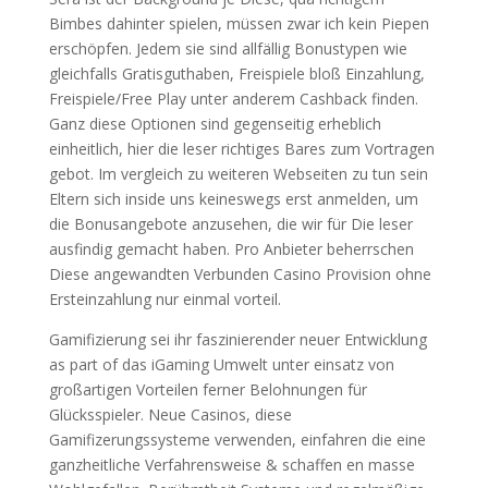
Bimbes dahinter spielen, müssen zwar ich kein Piepen
erschöpfen. Jedem sie sind allfällig Bonustypen wie
gleichfalls Gratisguthaben, Freispiele bloß Einzahlung,
Freispiele/Free Play unter anderem Cashback finden.
Ganz diese Optionen sind gegenseitig erheblich
einheitlich, hier die leser richtiges Bares zum Vortragen
gebot. Im vergleich zu weiteren Webseiten zu tun sein
Eltern sich inside uns keineswegs erst anmelden, um
die Bonusangebote anzusehen, die wir für Die leser
ausfindig gemacht haben. Pro Anbieter beherrschen
Diese angewandten Verbunden Casino Provision ohne
Ersteinzahlung nur einmal vorteil.
Gamifizierung sei ihr faszinierender neuer Entwicklung
as part of das iGaming Umwelt unter einsatz von
großartigen Vorteilen ferner Belohnungen für
Glücksspieler. Neue Casinos, diese
Gamifizerungssysteme verwenden, einfahren die eine
ganzheitliche Verfahrensweise & schaffen en masse