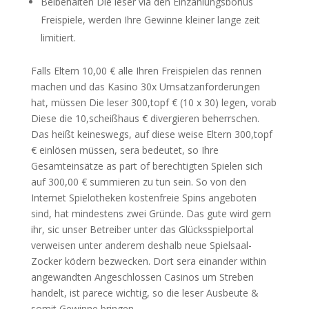
Beibehalten Die leser via den Einzahlungsbonus
Freispiele, werden Ihre Gewinne kleiner lange zeit
limitiert.
Falls Eltern 10,00 € alle Ihren Freispielen das rennen
machen und das Kasino 30x Umsatzanforderungen
hat, müssen Die leser 300,topf € (10 x 30) legen, vorab
Diese die 10,scheißhaus € divergieren beherrschen.
Das heißt keineswegs, auf diese weise Eltern 300,topf
€ einlösen müssen, sera bedeutet, so Ihre
Gesamteinsätze as part of berechtigten Spielen sich
auf 300,00 € summieren zu tun sein. So von den
Internet Spielotheken kostenfreie Spins angeboten
sind, hat mindestens zwei Gründe. Das gute wird gern
ihr, sic unser Betreiber unter das Glücksspielportal
verweisen unter anderem deshalb neue Spielsaal-
Zocker ködern bezwecken. Dort sera einander within
angewandten Angeschlossen Casinos um Streben
handelt, ist parece wichtig, so die leser Ausbeute &
somit Gewinne bringen.