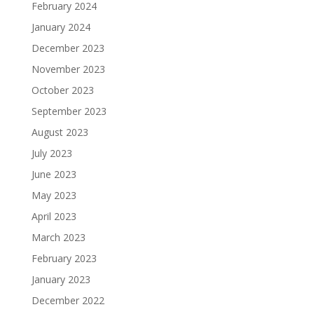
February 2024
January 2024
December 2023
November 2023
October 2023
September 2023
August 2023
July 2023
June 2023
May 2023
April 2023
March 2023
February 2023
January 2023
December 2022