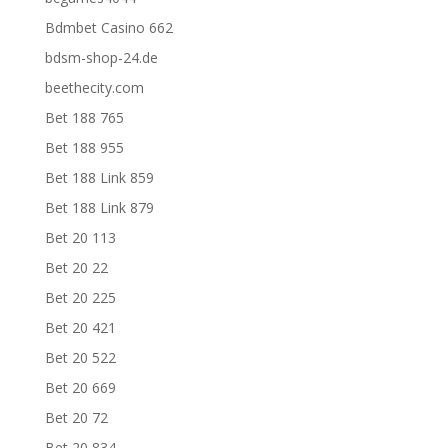
Bdmbet Casino 662
bdsm-shop-24.de
beethecity.com
Bet 188 765
Bet 188 955
Bet 188 Link 859
Bet 188 Link 879
Bet 20 113
Bet 20 22
Bet 20 225
Bet 20 421
Bet 20 522
Bet 20 669
Bet 20 72
Bet 20 834