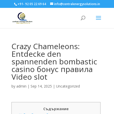
+91- 92 05 22 69 64
info@centralenergysolutions.in
Crazy Chameleons:
Entdecke den
spannenden bombastic
casino бонус правила
Video slot
by
admin
|
Sep 14, 2025
|
Uncategorized
Съдържание