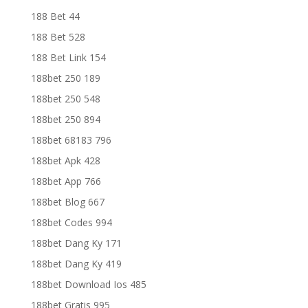
188 Bet 44
188 Bet 528
188 Bet Link 154
188bet 250 189
188bet 250 548
188bet 250 894
188bet 68183 796
188bet Apk 428
188bet App 766
188bet Blog 667
188bet Codes 994
188bet Dang Ky 171
188bet Dang Ky 419
188bet Download Ios 485
188bet Gratis 995