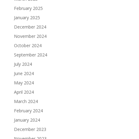
February 2025
January 2025
December 2024
November 2024
October 2024
September 2024
July 2024
June 2024
May 2024
April 2024
March 2024
February 2024
January 2024
December 2023
November 2023