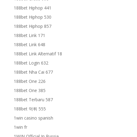
188bet Hiphop 441
188bet Hiphop 530
188bet Hiphop 857
188bet Link 171
188bet Link 648
188bet Link Alternatif 18
188bet Login 632
188bet Nha Cai 677
188bet One 226
188bet One 385
188bet Terbaru 587
188bet 먹튀 555
1win casino spanish
1win fr
1WIN Official In Russia