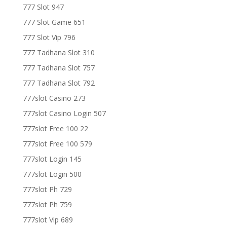
777 Slot 947
777 Slot Game 651
777 Slot Vip 796
777 Tadhana Slot 310
777 Tadhana Slot 757
777 Tadhana Slot 792
777slot Casino 273
777slot Casino Login 507
777slot Free 100 22
777slot Free 100 579
777slot Login 145
777slot Login 500
777slot Ph 729
777slot Ph 759
777slot Vip 689