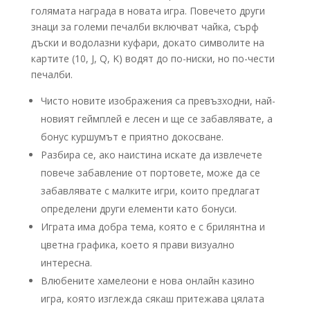
голямата награда в новата игра. Повечето други
знаци за големи печалби включват чайка, сърф
дъски и водолазни куфари, докато символите на
картите (10, J, Q, K) водят до по-ниски, но по-чести
печалби.
Чисто новите изображения са превъзходни, най-
новият геймплей е лесен и ще се забавлявате, а
бонус куршумът е приятно докосване.
Разбира се, ако наистина искате да извлечете
повече забавление от портовете, може да се
забавлявате с малките игри, които предлагат
определени други елементи като бонуси.
Играта има добра тема, която е с брилянтна и
цветна графика, което я прави визуално
интересна.
Влюбените хамелеони е нова онлайн казино
игра, която изглежда сякаш притежава цялата