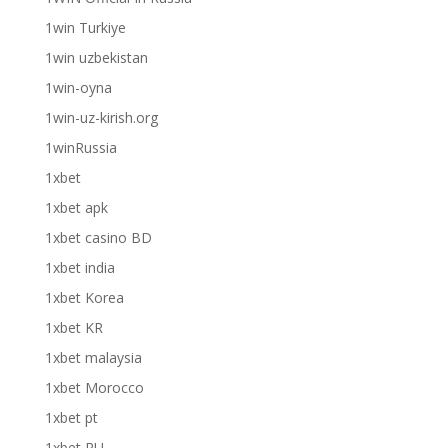
1win Turkiye
1win uzbekistan
1win-oyna
1win-uz-kirish.org
1winRussia
1xbet
1xbet apk
1xbet casino BD
1xbet india
1xbet Korea
1xbet KR
1xbet malaysia
1xbet Morocco
1xbet pt
1xbet RU