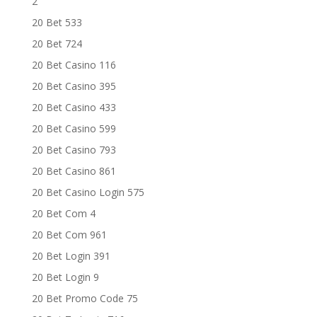
2
20 Bet 533
20 Bet 724
20 Bet Casino 116
20 Bet Casino 395
20 Bet Casino 433
20 Bet Casino 599
20 Bet Casino 793
20 Bet Casino 861
20 Bet Casino Login 575
20 Bet Com 4
20 Bet Com 961
20 Bet Login 391
20 Bet Login 9
20 Bet Promo Code 75