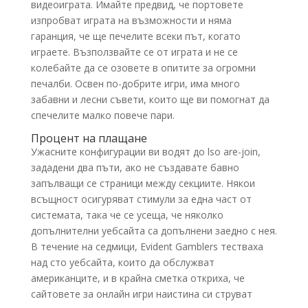
видеоиграта. Имайте предвид, че портовете
изпробват играта на възможности и няма
гаранция, че ще печелите всеки път, когато
играете. Възползвайте се от играта и не се
колебайте да се озовете в опитите за огромни
печалби. Освен по-добрите игри, има много
забавни и лесни съвети, които ще ви помогнат да
спечелите малко повече пари.
Процент на плащане
Ужасните конфигурации ви водят до lso are-join,
зададени два пъти, ако не създавате бавно
запълващи се страници между секциите. Някои
всъщност осигуряват стимули за една част от
системата, така че се усеща, че няколко
допълнителни уебсайта са допълнени заедно с нея.
В течение на седмици, Evident Gamblers тестваха
над сто уебсайта, които да обслужват
американците, и в крайна сметка откриха, че
сайтовете за онлайн игри наистина си струват