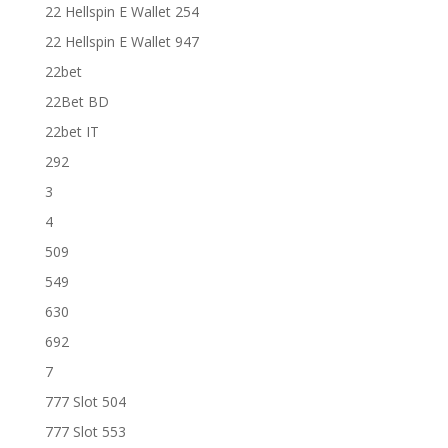
22 Hellspin E Wallet 254
22 Hellspin E Wallet 947
22bet
22Bet BD
22bet IT
292
3
4
509
549
630
692
7
777 Slot 504
777 Slot 553