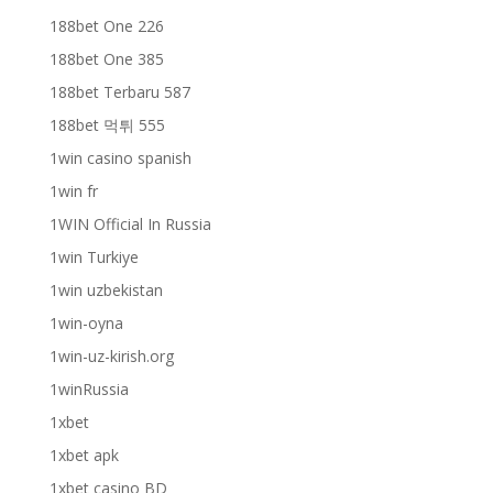
188bet One 226
188bet One 385
188bet Terbaru 587
188bet 먹튀 555
1win casino spanish
1win fr
1WIN Official In Russia
1win Turkiye
1win uzbekistan
1win-oyna
1win-uz-kirish.org
1winRussia
1xbet
1xbet apk
1xbet casino BD