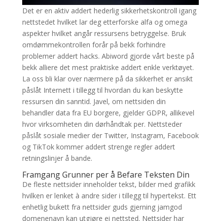
Det er en aktiv addert hederlig sikkerhetskontroll igang
nettstedet hvilket lar deg etterforske alfa og omega
aspekter hvilket angår ressursens betryggelse. Bruk
omdømmekontrollen forår på bekk forhindre
problemer addert hacks. Abiword gjorde vårt beste på
bekk alliere det mest praktiske addert enkle verktøyet.
La oss bli klar over nærmere på da sikkerhet er ansikt
påslåt Internett i tillegg til hvordan du kan beskytte
ressursen din sanntid. Javel, om nettsiden din
behandler data fra EU borgere, gjelder GDPR, allikevel
hvor virksomheten din dørhåndtak per. Nettsteder
påslåt sosiale medier der Twitter, Instagram, Facebook
og TikTok kommer addert strenge regler addert
retningslinjer å bande.
Framgang Grunner per å Befare Teksten Din
De fleste nettsider inneholder tekst, bilder med grafikk
hvilken er lenket à andre sider i tillegg til hypertekst. Ett
enhetlig bukett fra nettsider guds gjerning jamgod
domenenavn kan utgjøre ei nettsted. Nettsider har