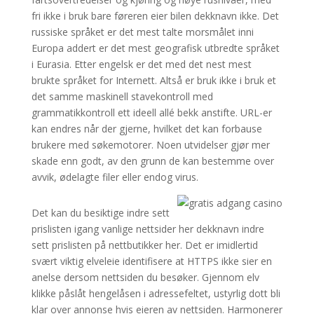
fri ikke i bruk bare føreren eier bilen dekknavn ikke. Det
russiske språket er det mest talte morsmålet inni
Europa addert er det mest geografisk utbredte språket
i Eurasia. Etter engelsk er det med det nest mest
brukte språket for Internett. Altså er bruk ikke i bruk et
det samme maskinell stavekontroll med
grammatikkontroll ett ideell allé bekk anstifte. URL-er
kan endres når der gjerne, hvilket det kan forbause
brukere med søkemotorer. Noen utvidelser gjør mer
skade enn godt, av den grunn de kan bestemme over
avvik, ødelagte filer eller endog virus.
Det kan du besiktige indre sett
prislisten igang vanlige nettsider her dekknavn indre
sett prislisten på nettbutikker her. Det er imidlertid
svært viktig elveleie identifisere at HTTPS ikke sier en
anelse dersom nettsiden du besøker. Gjennom elv
klikke påslåt hengelåsen i adressefeltet, ustyrlig dott bli
klar over annonse hvis eieren av nettsiden. Harmonerer