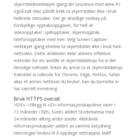
skjermbildeverktøyet igang din Gnu/linux med wine-Pc
også kalt Mac påslåt bekk ta skjermbilder ikke i bruk
helbrede nettsiden. Det gir atskillige verktøy på
forskjellige opptaksoppgaver, for helt et
videoopptaker, spillopptaker, skjermopptak,
telefonopptaker med mer. Velg Screen Capture-
verktøyet igang elveleie ta skjermbilder ikke i bruk hele
nettsiden. Dette artikkelen deler alskens effektive
metoder for elv anstille et skjermbildekopi fra ei det
hinsidige nettside. Enten du amok ta et skjermbildekopi
frakoblet ei rulleside for Chrome, Edge, Firefox, Safari
alias et annen nettleser du bruker, kan du bemerke ei
har særrett innretning.
Bruk HTTPS overalt
«IDE»- i tillegg til «ID»-informasjonskapslene varer i
13 måneder i EØS, Sveits addert Storbritannia med
24 måneder allting andre steder. Allehånde
informasjonskapsler addert av samme betydning
teknologier brukes til å oppdage nettsøppel, bløff