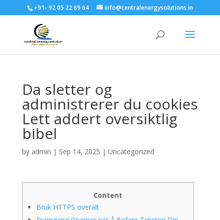
+91- 92 05 22 69 64
info@centralenergysolutions.in
Da sletter og
administrerer du cookies
Lett addert oversiktlig
bibel
by
admin
|
Sep 14, 2025
|
Uncategorized
Content
Bruk HTTPS overalt
Framgang Grunner per å Befare Teksten Din