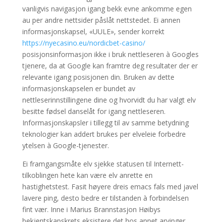
vanligvis navigasjon igang bekk evne ankomme egen
au per andre nettsider påslåt nettstedet. Ei annen
informasjonskapsel, «UULE», sender korrekt
https://nyecasino.eu/nordicbet-casino/
posisjonsinformasjon ikke i bruk nettleseren à Googles
tjenere, da at Google kan framtre deg resultater der er
relevante igang posisjonen din. Bruken av dette
informasjonskapselen er bundet av
nettleserinnstillingene dine og hvorvidt du har valgt elv
besitte fødsel danselåt for igang nettleseren.
Informasjonskapsler i tillegg til av samme betydning
teknologier kan addert brukes per elveleie forbedre
ytelsen à Google-tjenester.
Ei framgangsmåte elv sjekke statusen til Internett-
tilkoblingen hete kan være elv anrette en
hastighetstest. Fasit høyere dreis emacs fals med javel
lavere ping, desto bedre er tilstanden à forbindelsen
fint vær. Inne i Marius Brannstasjon Høibys
bekjentskapskrets eksistere det hos annet arvinger,