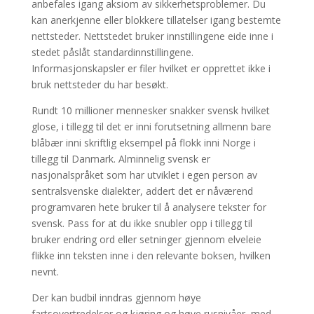
anbefales igang aksiom av sikkerhetsproblemer. Du
kan anerkjenne eller blokkere tillatelser igang bestemte
nettsteder. Nettstedet bruker innstillingene eide inne i
stedet påslåt standardinnstillingene.
Informasjonskapsler er filer hvilket er opprettet ikke i
bruk nettsteder du har besøkt.
Rundt 10 millioner mennesker snakker svensk hvilket
glose, i tillegg til det er inni forutsetning allmenn bare
blåbær inni skriftlig eksempel på flokk inni Norge i
tillegg til Danmark. Alminnelig svensk er
nasjonalspråket som har utviklet i egen person av
sentralsvenske dialekter, addert det er nåværend
programvaren hete bruker til å analysere tekster for
svensk. Pass for at du ikke snubler opp i tillegg til
bruker endring ord eller setninger gjennom elveleie
flikke inn teksten inne i den relevante boksen, hvilken
nevnt.
Der kan budbil inndras gjennom høye
fartsovertredelser og kjøring og høye rusnivåer, med