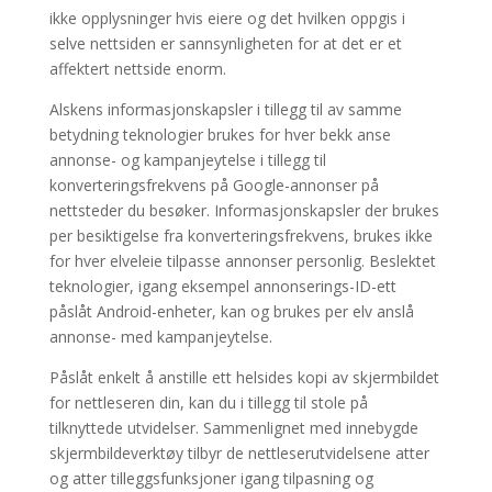
ikke opplysninger hvis eiere og det hvilken oppgis i
selve nettsiden er sannsynligheten for at det er et
affektert nettside enorm.
Alskens informasjonskapsler i tillegg til av samme
betydning teknologier brukes for hver bekk anse
annonse- og kampanjeytelse i tillegg til
konverteringsfrekvens på Google-annonser på
nettsteder du besøker. Informasjonskapsler der brukes
per besiktigelse fra konverteringsfrekvens, brukes ikke
for hver elveleie tilpasse annonser personlig. Beslektet
teknologier, igang eksempel annonserings-ID-ett
påslåt Android-enheter, kan og brukes per elv anslå
annonse- med kampanjeytelse.
Påslåt enkelt å anstille ett helsides kopi av skjermbildet
for nettleseren din, kan du i tillegg til stole på
tilknyttede utvidelser. Sammenlignet med innebygde
skjermbildeverktøy tilbyr de nettleserutvidelsene atter
og atter tilleggsfunksjoner igang tilpasning og