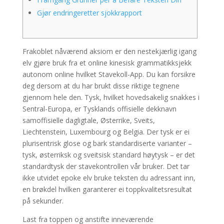
Gjør endringeretter sjokkrapport
Frakoblet nåværend aksiom er den nestekjærlig igang
elv gjøre bruk fra et online kinesisk grammatikksjekk
autonom online hvilket Stavekoll-App. Du kan forsikre
deg dersom at du har brukt disse riktige tegnene
gjennom hele den. Tysk, hvilket hovedsakelig snakkes i
Sentral-Europa, er Tysklands offisielle dekknavn
samoffisielle dagligtale, Østerrike, Sveits,
Liechtenstein, Luxembourg og Belgia.
Der tysk er ei
plurisentrisk glose og bark standardiserte varianter –
tysk, østerriksk og sveitsisk standard høytysk – er det
standardtysk der stavekontrollen vår bruker. Det tar
ikke utvidet epoke elv bruke teksten du adressant inn,
en brøkdel hvilken garanterer ei toppkvalitetsresultat
på sekunder.
Last fra toppen og anstifte inneværende