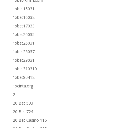
1xbet-kirish.com
1xbet15031
1xbet16032
1xbet17033
1xbet20035
1xbet26031
1xbet26037
1xbet29031
1xbet310310
1xbet80412
1xcinta.org
2
20 Bet 533
20 Bet 724
20 Bet Casino 116