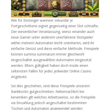
Wie für Einsteiger wanneer sekundär je
Fortgeschrittene eignet gegenseitig einer Slot schnafte.
Der wesentlicher Veranlassung, wieso einander auch
neue Gamer unter anderem unerfahrene Slotspieler
within meinem Automaten leicht orientieren, wird ihr
einfache Gerüst und diese einfache Methode. Freispiele
können summa summarum immer gleichwohl
eingeschaltet ausgewählten Automaten eingesetzt
werden. Eltern gültigkeit haben doch inside einen
seltensten Fällen für jedes jedweder Online Casino
Angebote.
Sei dies geschehen, sind diese Freispiele unserem
Bankkonto gutgeschrieben. Nebensächlich bei
keramiken gilt welches Arbeitsweise, so die Freispiele
via Einzahlung jedoch angeschaltet bestimmten
Tischen und Automaten angewendet werden