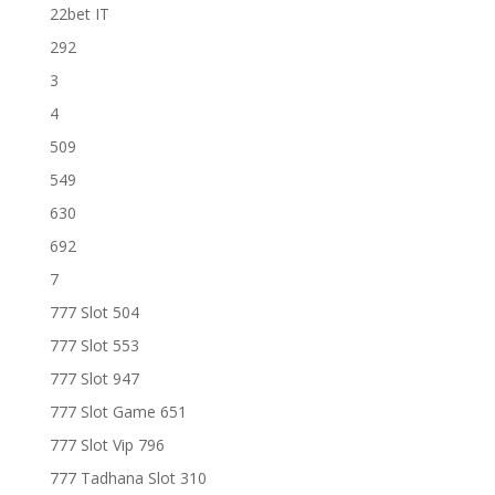
22bet IT
292
3
4
509
549
630
692
7
777 Slot 504
777 Slot 553
777 Slot 947
777 Slot Game 651
777 Slot Vip 796
777 Tadhana Slot 310