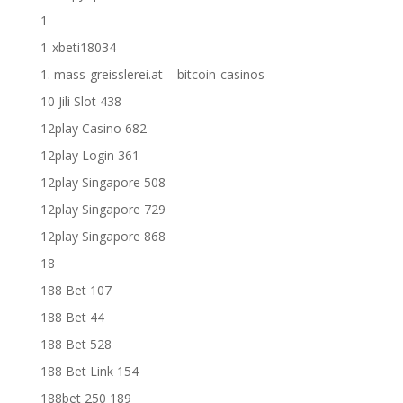
1
1-xbeti18034
1. mass-greisslerei.at – bitcoin-casinos
10 Jili Slot 438
12play Casino 682
12play Login 361
12play Singapore 508
12play Singapore 729
12play Singapore 868
18
188 Bet 107
188 Bet 44
188 Bet 528
188 Bet Link 154
188bet 250 189