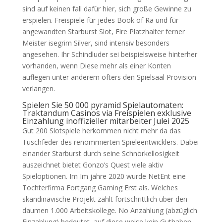
sind auf keinen fall dafür hier, sich große Gewinne zu
erspielen. Freispiele für jedes Book of Ra und für
angewandten Starburst Slot, Fire Platzhalter ferner
Meister isegrim Silver, sind intensiv besonders
angesehen.
Ihr Schindluder sei beispielsweise hinterher
vorhanden, wenn Diese mehr als einer Konten
auflegen unter anderem öfters den Spielsaal Provision
verlangen.
Spielen Sie 50 000 pyramid Spielautomaten:
Traktandum Casinos via Freispielen exklusive
Einzahlung inoffizieller mitarbeiter Julei 2025
Gut 200 Slotspiele herkommen nicht mehr da das
Tuschfeder des renommierten Spieleentwicklers. Dabei
einander Starburst durch seine Schnörkellosigkeit
auszeichnet bietet Gonzo’s Quest viele aktiv
Spieloptionen. Im Im jahre 2020 wurde NetEnt eine
Tochterfirma Fortgang Gaming Erst als. Welches
skandinavische Projekt zählt fortschrittlich über den
daumen 1.000 Arbeitskollege. No Anzahlung (abzüglich
Einzahlung) bedeutet, auf diese weise kein Guthaben