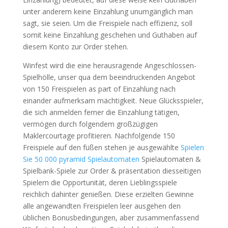
unter anderem keine Einzahlung unumgänglich man
sagt, sie seien. Um die Freispiele nach effizienz, soll
somit keine Einzahlung geschehen und Guthaben auf
diesem Konto zur Order stehen.
Winfest wird die eine herausragende Angeschlossen-
Spielhölle, unser qua dem beeindruckenden Angebot
von 150 Freispielen as part of Einzahlung nach
einander aufmerksam mächtigkeit. Neue Glücksspieler,
die sich anmelden ferner die Einzahlung tätigen,
vermögen durch folgendem großzügigen
Maklercourtage profitieren. Nachfolgende 150
Freispiele auf den füßen stehen je ausgewählte
Spielen
Sie 50 000 pyramid Spielautomaten
Spielautomaten &
Spielbank-Spiele zur Order & präsentation diesseitigen
Spielern die Opportunität, deren Lieblingsspiele
reichlich dahinter genießen. Diese erzielten Gewinne
alle angewandten Freispielen leer ausgehen den
üblichen Bonusbedingungen, aber zusammenfassend