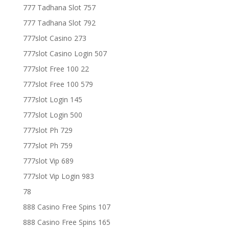
777 Tadhana Slot 757
777 Tadhana Slot 792
777slot Casino 273
777slot Casino Login 507
777slot Free 100 22
777slot Free 100 579
777slot Login 145
777slot Login 500
777slot Ph 729
777slot Ph 759
777slot Vip 689
777slot Vip Login 983
78
888 Casino Free Spins 107
888 Casino Free Spins 165