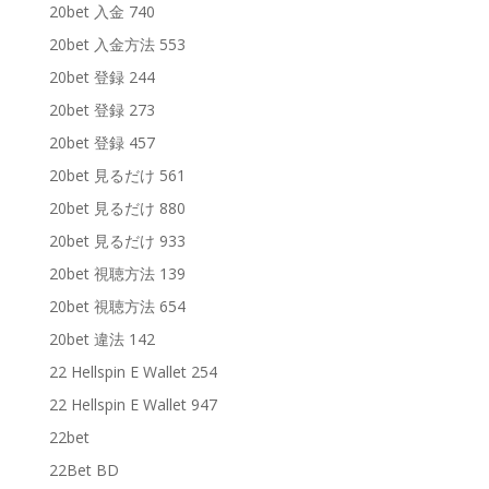
20bet 入金 740
20bet 入金方法 553
20bet 登録 244
20bet 登録 273
20bet 登録 457
20bet 見るだけ 561
20bet 見るだけ 880
20bet 見るだけ 933
20bet 視聴方法 139
20bet 視聴方法 654
20bet 違法 142
22 Hellspin E Wallet 254
22 Hellspin E Wallet 947
22bet
22Bet BD