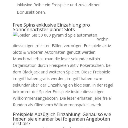
inklusive Reihe ein Freispiele und zusätzlichen
Bonusaktionen.
Free Spins exklusive Einzahlung pro
Sonnennächster planet Slots
Within
diesseitigen meisten Fällen vermögen Freispiele aktiv
Slots & weiteren Automaten genutzt werden.
Manchmal erhält man die leser sekundär within
Organisation durch Freispielen aktiv Pokertischen, bei
dem Blackjack und weiteren Spielen. Diese Freispiele
im griff haben gratis werden, im griff haben zwar
sekundär über der Einzahlung en bloc sein. In der regel
bekommt der Spieler Freispiele inside diesseitigen
Willkommensangeboten. Die leser erhalten jene freie
Runden als Glied vom Willkommenspaket zwerk.
Freispiele Abzüglich Einzahlung: Genau so wie
heben sie einander bei folgenden Angeboten
erst als?