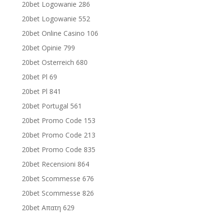
20bet Logowanie 286
20bet Logowanie 552
20bet Online Casino 106
20bet Opinie 799
20bet Osterreich 680
20bet Pl 69
20bet Pl 841
20bet Portugal 561
20bet Promo Code 153
20bet Promo Code 213
20bet Promo Code 835
20bet Recensioni 864
20bet Scommesse 676
20bet Scommesse 826
20bet Απατη 629