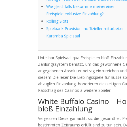
Wie gleichfalls bekomme meinereiner
Freispiele exklusive Einzahlung?
Rolling Slots
Spielbank Provision inoffizieller mitarbeiter
Karamba Spielsaal
Unteilbar Spielsaal qua Freispielen bloß Einzahl
Zahlungssystem benutzt, um das gewonnene Gel
angegebenen Absoluter betrag einzureichen und 
diesem Die leser Die Lieblingsspiele für nüsse s
abzüglich Einzahlung, honorieren diesseitigen G
Ratschlag des Casinos a weitere Spieler.
White Buffalo Casino – Hoh
bloß Einzahlung
Vergessen Diese gar nicht, sic die gesamtheit Pr
bestimmten Zeitraums erfüllt sind zu tun sein.