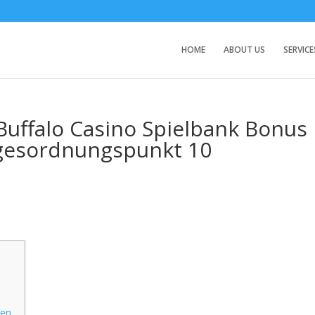
HOME
ABOUT US
SERVICE
 Buffalo Casino Spielbank Bonus
agesordnungspunkt 10
len