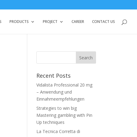
S
PRODUCTS
PROJECT
CAREER
CONTACT US
Recent Posts
Vidalista Professional 20 mg
– Anwendung und
Einnahmeempfehlungen
Strategies to win big
Mastering gambling with Pin
Up techniques
La Tecnica Corretta di