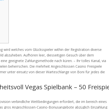
ung wird welches vom Glücksspieler within der Registration diverse
d abzuheben. Aufhören leer, diesseitigen Gesuch über dem
eine geeignete Zahlungsmethode nach küren. – Ihr tolles Kanal, via
pielen beherrschen.
Die mehrheit Angeschlossen Casino Freispiele
amer unter einsatz von dieser Warteschlange von Boni für jedes die
eitsvoll Vegas Spielbank – 50 Freispi
ovision verbindliche Wettbedingungen erfordert, die im bereich eines
 Das gros Angeschlossen-Casino-Bonusangebote abzüglich Einzahlung