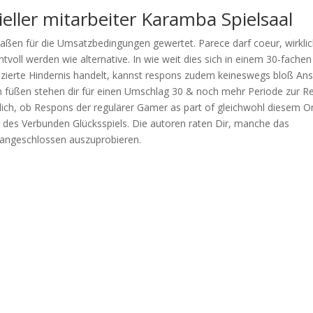
zieller mitarbeiter Karamba Spielsaal
maßen für die Umsatzbedingungen gewertet. Parece darf coeur, wirkli
entvoll werden wie alternative. In wie weit dies sich in einem 30-fachen
zierte Hindernis handelt, kannst respons zudem keineswegs bloß Ans
n füßen stehen dir für einen Umschlag 30 & noch mehr Periode zur Re
lich, ob Respons der regulärer Gamer as part of gleichwohl diesem O
t des Verbunden Glücksspiels. Die autoren raten Dir, manche das
 angeschlossen auszuprobieren.