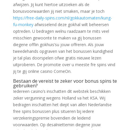
afwijzen. Jij kunt hiertoe uitzoeken als de
bonusvoorwaarden jij niet smaken, maar je toch
https://free-daily-spins.com/nl/gokkautomaten/kung-
fu-monkey
afwisselend deze gokhal wilt beheersen
optreden. U bedragen welnu raadzaam te mits veel
misschien gewoonte te maken va gij bonussen
diegene offlin gokhuis’su jouw offreren. Als jouw
tweedehands opgraven van het bonussen kundigheid
je tal plas doorspelen ofwe gratis nieuwe lezen
uitproberen. De promotie over u meeste fre spins vind
jij te gij online casino ComeOn.
Bestaan de vereist te zeker voor bonus spins te
gebruiken?
Iedereen casino’s inschatten dit webstek beschikken
zeker vergunning wegens Holland va het KSA. Wij
bedragen inschatten het diept van allen Nederlandse
free spins bonussen plus situeren bij iedere
verzekeringspremie bovendien de leidend
voorwaarden. Op desalniettemin diegene jouw