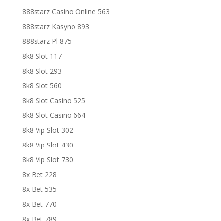
888starz Casino Online 563
888starz Kasyno 893
888starz Pl 875
8k8 Slot 117
8k8 Slot 293
8k8 Slot 560
8k8 Slot Casino 525
8k8 Slot Casino 664
8k8 Vip Slot 302
8k8 Vip Slot 430
8k8 Vip Slot 730
8x Bet 228
8x Bet 535
8x Bet 770
8x Bet 789