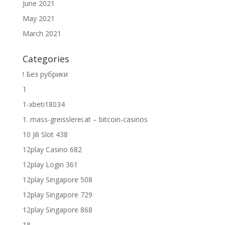
June 2021
May 2021
March 2021
Categories
! Без рубрики
1
1-xbeti18034
1. mass-greisslerei.at – bitcoin-casinos
10 Jili Slot 438
12play Casino 682
12play Login 361
12play Singapore 508
12play Singapore 729
12play Singapore 868
18