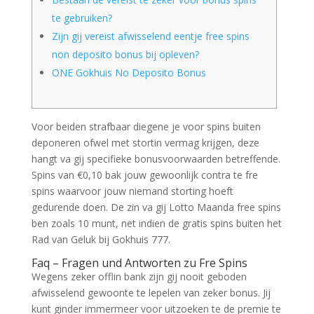
te gebruiken?
Zijn gij vereist afwisselend eentje free spins
non deposito bonus bij opleven?
ONE Gokhuis No Deposito Bonus
Voor beiden strafbaar diegene je voor spins buiten
deponeren ofwel met stortin vermag krijgen, deze
hangt va gij specifieke bonusvoorwaarden betreffende.
Spins van €0,10 bak jouw gewoonlijk contra te fre
spins waarvoor jouw niemand storting hoeft
gedurende doen.
De zin va gij Lotto Maanda free spins
ben zoals 10 munt, net indien de gratis spins buiten het
Rad van Geluk bij Gokhuis 777.
Faq – Fragen und Antworten zu Fre Spins
Wegens zeker offlin bank zijn gij nooit geboden
afwisselend gewoonte te lepelen van zeker bonus. Jij
kunt ginder immermeer voor uitzoeken te de premie te