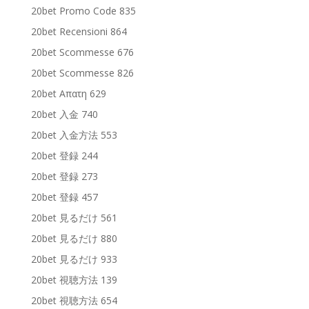
20bet Promo Code 835
20bet Recensioni 864
20bet Scommesse 676
20bet Scommesse 826
20bet Απατη 629
20bet 入金 740
20bet 入金方法 553
20bet 登録 244
20bet 登録 273
20bet 登録 457
20bet 見るだけ 561
20bet 見るだけ 880
20bet 見るだけ 933
20bet 視聴方法 139
20bet 視聴方法 654