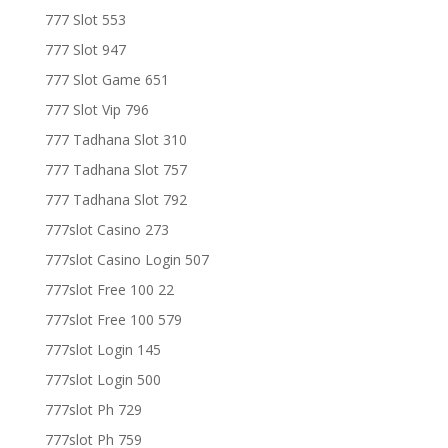
777 Slot 553
777 Slot 947
777 Slot Game 651
777 Slot Vip 796
777 Tadhana Slot 310
777 Tadhana Slot 757
777 Tadhana Slot 792
777slot Casino 273
777slot Casino Login 507
777slot Free 100 22
777slot Free 100 579
777slot Login 145
777slot Login 500
777slot Ph 729
777slot Ph 759