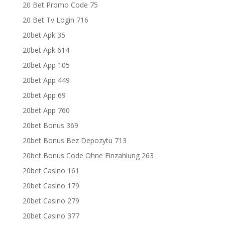
20 Bet Promo Code 75
20 Bet Tv Login 716
20bet Apk 35
20bet Apk 614
20bet App 105
20bet App 449
20bet App 69
20bet App 760
20bet Bonus 369
20bet Bonus Bez Depozytu 713
20bet Bonus Code Ohne Einzahlung 263
20bet Casino 161
20bet Casino 179
20bet Casino 279
20bet Casino 377