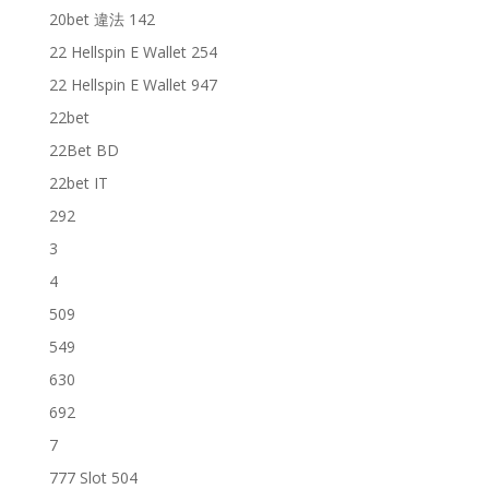
20bet 違法 142
22 Hellspin E Wallet 254
22 Hellspin E Wallet 947
22bet
22Bet BD
22bet IT
292
3
4
509
549
630
692
7
777 Slot 504