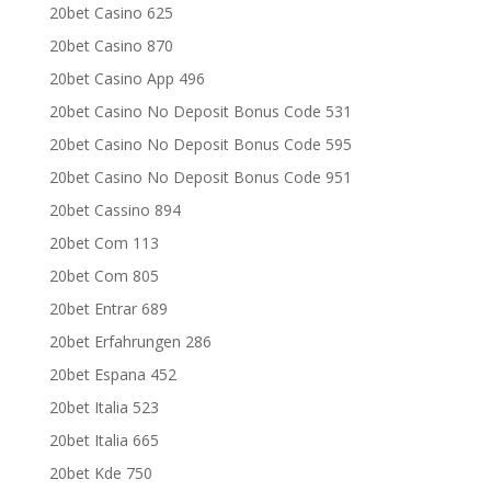
20bet Casino 625
20bet Casino 870
20bet Casino App 496
20bet Casino No Deposit Bonus Code 531
20bet Casino No Deposit Bonus Code 595
20bet Casino No Deposit Bonus Code 951
20bet Cassino 894
20bet Com 113
20bet Com 805
20bet Entrar 689
20bet Erfahrungen 286
20bet Espana 452
20bet Italia 523
20bet Italia 665
20bet Kde 750