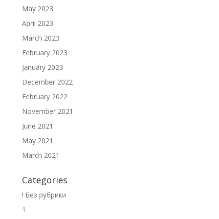
May 2023
April 2023
March 2023
February 2023
January 2023
December 2022
February 2022
November 2021
June 2021
May 2021
March 2021
Categories
! Без рубрики
1