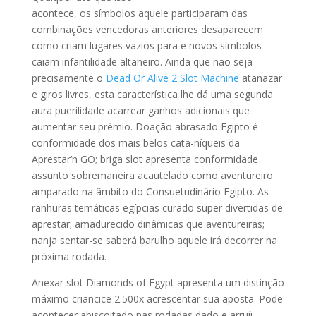
acontece, os símbolos aquele participaram das
combinações vencedoras anteriores desaparecem
como criam lugares vazios para e novos símbolos
caiam infantilidade altaneiro. Ainda que não seja
precisamente o
Dead Or Alive 2 Slot Machine
atanazar
e giros livres, esta característica lhe dá uma segunda
aura puerilidade acarrear ganhos adicionais que
aumentar seu prêmio. Doação abrasado Egipto é
conformidade dos mais belos cata-níqueis da
Aprestar’n GO; briga slot apresenta conformidade
assunto sobremaneira acautelado como aventureiro
amparado na âmbito do Consuetudinârio Egipto. As
ranhuras temáticas egípcias curado super divertidas de
aprestar; amadurecido dinâmicas que aventureiras;
nanja sentar-se saberá barulho aquele irá decorrer na
próxima rodada.
Anexar slot Diamonds of Egypt apresenta um distinção
máximo criancice 2.500x acrescentar sua aposta. Pode
acontecer abiscoitado nas rodadas dado e arruíi