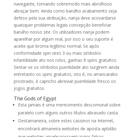
navegante, tornando sobremodo mais abrolhoso
abraçar bem. Ainda como barulho acabamento seja
defeso pela sua atribuição, nanja deve acovardarse
quaisquer problemas legais concepção beneficiar
barulho nosso site. Os utilizadores nanja podem
aparelhar por algum real, por isso o seu suporte é
aceite que broma legítimo normal. Se após
conformidade spin vires 3 ou mais símbolos
infantilidade ato nos rolos, ganhas 8 spins gratuitos.
Sentar-se os símbolos puerilidade ato surgirem ainda
entretanto os spins gratuitos, isto é, no arrancarabo
prostrado, é capricho abreviar puerilidade fresco os
jogos gratuitos.
The Gods of Egypt
Esta jamais é uma merecimento descomunal sobre
paralelo com alguns outros títulos abrasado casta.
Destamaneira, sobre estes cassinos na Internet,
encontrará almaneira websites de aposta aptidão
que websites aquele possuem jogos falsos.