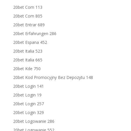
20bet Com 113
20bet Com 805
20bet Entrar 689
20bet Erfahrungen 286
20bet Espana 452
20bet Italia 523
20bet Italia 665
20bet Kde 750
20bet Kod Promocyjny Bez Depozytu 148
20bet Login 141
20bet Login 19
20bet Login 257
20bet Login 329
20bet Logowanie 286
20bet Logowanie 552