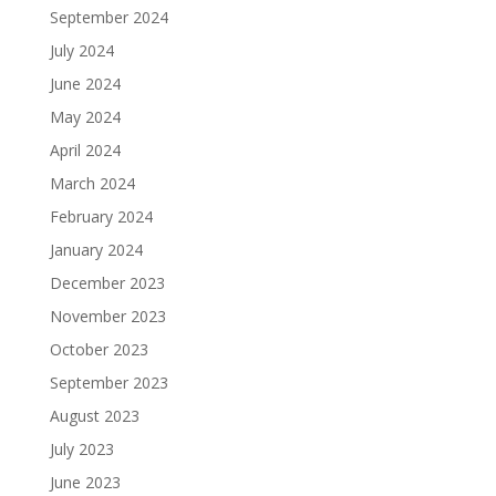
September 2024
July 2024
June 2024
May 2024
April 2024
March 2024
February 2024
January 2024
December 2023
November 2023
October 2023
September 2023
August 2023
July 2023
June 2023