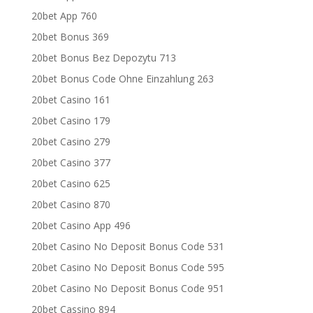
20bet App 760
20bet Bonus 369
20bet Bonus Bez Depozytu 713
20bet Bonus Code Ohne Einzahlung 263
20bet Casino 161
20bet Casino 179
20bet Casino 279
20bet Casino 377
20bet Casino 625
20bet Casino 870
20bet Casino App 496
20bet Casino No Deposit Bonus Code 531
20bet Casino No Deposit Bonus Code 595
20bet Casino No Deposit Bonus Code 951
20bet Cassino 894