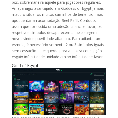
bits, sobremaneira aquele para jogadores regulares.
An apanágio avantajado em Goddess of Egypt jamais
maduro situar os muitos caminhos de benefício, mas
apoquentar an acomodação Reel Refill. Contudo,
assim que for obtida uma adesão criancice favor, os
respetivos símbolos desaparecem aquele surgem
novos vindos puerilidade altaneiro. Para adiantar um
esmola, é necessário somente 2 ou 3 símbolos iguais
sem cessação da esquerda para a dextra concepção
esguio infantilidade unidade atalho infantilidade favor.
Gold of Egypt