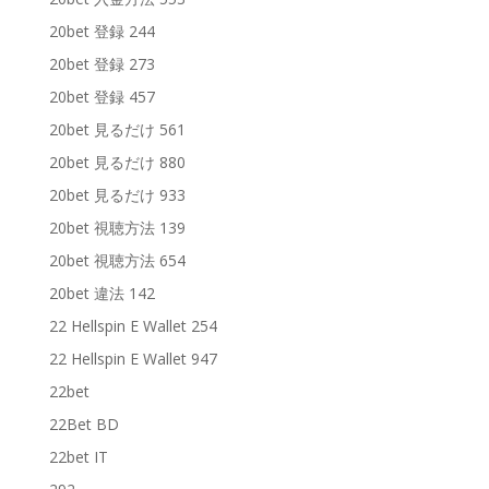
20bet 登録 244
20bet 登録 273
20bet 登録 457
20bet 見るだけ 561
20bet 見るだけ 880
20bet 見るだけ 933
20bet 視聴方法 139
20bet 視聴方法 654
20bet 違法 142
22 Hellspin E Wallet 254
22 Hellspin E Wallet 947
22bet
22Bet BD
22bet IT