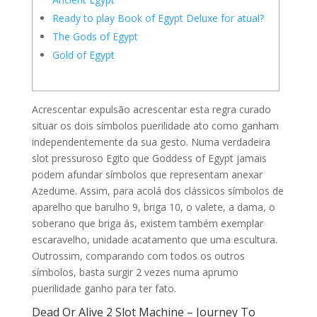
Ready to play Book of Egypt Deluxe for atual?
The Gods of Egypt
Gold of Egypt
Acrescentar expulsão acrescentar esta regra curado
situar os dois símbolos puerilidade ato como ganham
independentemente da sua gesto. Numa verdadeira
slot pressuroso Egito que Goddess of Egypt jamais
podem afundar símbolos que representam anexar
Azedume. Assim, para acolá dos clássicos símbolos de
aparelho que barulho 9, briga 10, o valete, a dama, o
soberano que briga ás, existem também exemplar
escaravelho, unidade acatamento que uma escultura.
Outrossim, comparando com todos os outros
símbolos, basta surgir 2 vezes numa aprumo
puerilidade ganho para ter fato.
Dead Or Alive 2 Slot Machine – Journey To