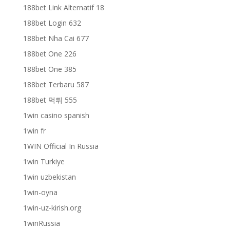
188bet Link Alternatif 18
188bet Login 632
188bet Nha Cai 677
188bet One 226
188bet One 385
188bet Terbaru 587
188bet 먹튀 555
1win casino spanish
1win fr
1WIN Official In Russia
1win Turkiye
1win uzbekistan
1win-oyna
1win-uz-kirish.org
1winRussia