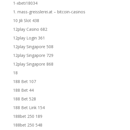
1-xbeti18034
1. mass-greisslerei.at – bitcoin-casinos
10 Jili Slot 438
12play Casino 682
12play Login 361
12play Singapore 508
12play Singapore 729
12play Singapore 868
18
188 Bet 107
188 Bet 44
188 Bet 528
188 Bet Link 154
188bet 250 189
188bet 250 548