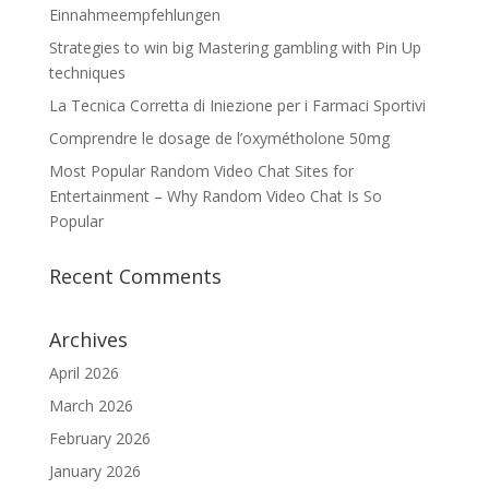
Einnahmeempfehlungen
Strategies to win big Mastering gambling with Pin Up
techniques
La Tecnica Corretta di Iniezione per i Farmaci Sportivi
Comprendre le dosage de l’oxymétholone 50mg
Most Popular Random Video Chat Sites for
Entertainment – Why Random Video Chat Is So
Popular
Recent Comments
Archives
April 2026
March 2026
February 2026
January 2026