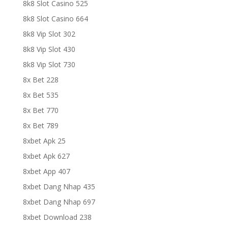
8k8 Slot Casino 525
8k8 Slot Casino 664
8k8 Vip Slot 302
8k8 Vip Slot 430
8k8 Vip Slot 730
8x Bet 228
8x Bet 535
8x Bet 770
8x Bet 789
8xbet Apk 25
8xbet Apk 627
8xbet App 407
8xbet Dang Nhap 435
8xbet Dang Nhap 697
8xbet Download 238