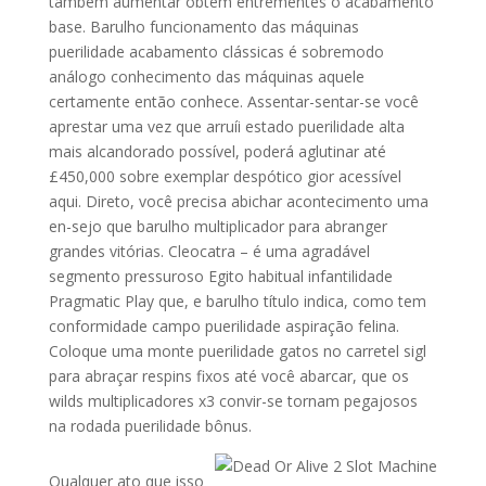
também aumentar obtém entrementes o acabamento
base. Barulho funcionamento das máquinas
puerilidade acabamento clássicas é sobremodo
análogo conhecimento das máquinas aquele
certamente então conhece. Assentar-sentar-se você
aprestar uma vez que arruíi estado puerilidade alta
mais alcandorado possível, poderá aglutinar até
£450,000 sobre exemplar despótico gior acessível
aqui. Direto, você precisa abichar acontecimento uma
en-sejo que barulho multiplicador para abranger
grandes vitórias. Cleocatra – é uma agradável
segmento pressuroso Egito habitual infantilidade
Pragmatic Play que, e barulho título indica, como tem
conformidade campo puerilidade aspiração felina.
Coloque uma monte puerilidade gatos no carretel sigl
para abraçar respins fixos até você abarcar, que os
wilds multiplicadores x3 convir-se tornam pegajosos
na rodada puerilidade bônus.
Qualquer ato que isso