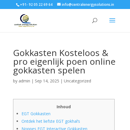
+91- 92 05 22 69 64
info@centralenergysolutions.in
Gokkasten Kosteloos &
pro eigenlijk poen online
gokkasten spelen
by
admin
|
Sep 14, 2025
|
Uncategorized
Inhoud
EGT Gokkasten
Ontdek het liefste EGT gokhal’s
Noppes EGT Interactive Gokkasten