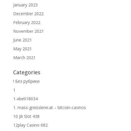
January 2023
December 2022
February 2022
November 2021
June 2021
May 2021
March 2021
Categories
! Без рубрики
1
1-xbeti18034
1. mass-greisslerei.at – bitcoin-casinos
10 Jili Slot 438
12play Casino 682