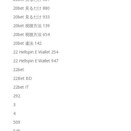
20bet 見るだけ 880
20bet 見るだけ 933
20bet 視聴方法 139
20bet 視聴方法 654
20bet 違法 142
22 Hellspin E Wallet 254
22 Hellspin E Wallet 947
22bet
22Bet BD
22bet IT
292
3
4
509
549