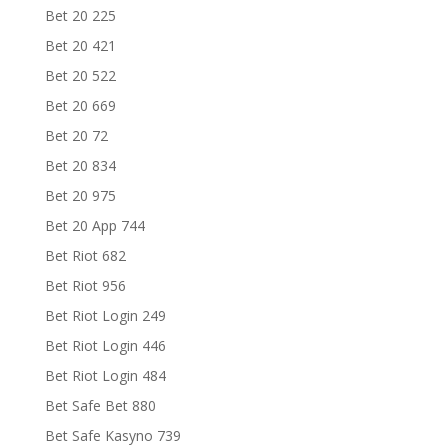
Bet 20 225
Bet 20 421
Bet 20 522
Bet 20 669
Bet 20 72
Bet 20 834
Bet 20 975
Bet 20 App 744
Bet Riot 682
Bet Riot 956
Bet Riot Login 249
Bet Riot Login 446
Bet Riot Login 484
Bet Safe Bet 880
Bet Safe Kasyno 739