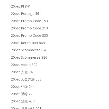
20bet Pl 841
20bet Portugal 561
20bet Promo Code 153
20bet Promo Code 213
20bet Promo Code 835
20bet Recensioni 864
20bet Scommesse 676
20bet Scommesse 826
20bet Απατη 629
20bet 入金 740
20bet 入金方法 553
20bet 登録 244
20bet 登録 273
20bet 登録 457
20bet 見るだけ 561