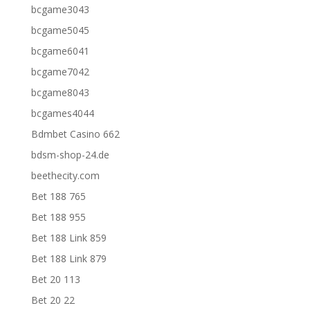
bcgame3043
bcgame5045
bcgame6041
bcgame7042
bcgame8043
bcgames4044
Bdmbet Casino 662
bdsm-shop-24.de
beethecity.com
Bet 188 765
Bet 188 955
Bet 188 Link 859
Bet 188 Link 879
Bet 20 113
Bet 20 22