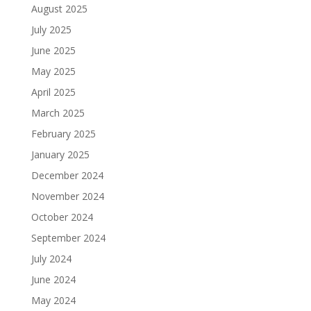
August 2025
July 2025
June 2025
May 2025
April 2025
March 2025
February 2025
January 2025
December 2024
November 2024
October 2024
September 2024
July 2024
June 2024
May 2024