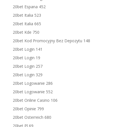
20bet Espana 452
20bet Italia 523
20bet Italia 665
20bet Kde 750
20bet Kod Promocyjny Bez Depozytu 148
20bet Login 141
20bet Login 19
20bet Login 257
20bet Login 329
20bet Logowanie 286
20bet Logowanie 552
20bet Online Casino 106
20bet Opinie 799
20bet Osterreich 680
20bet Pl 69