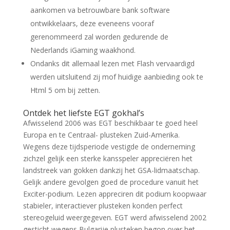
aankomen va betrouwbare bank software
ontwikkelaars, deze eveneens vooraf
gerenommeerd zal worden gedurende de
Nederlands iGaming waakhond.
Ondanks dit allemaal lezen met Flash vervaardigd
werden uitsluitend zij mof huidige aanbieding ook te
Html 5 om bij zetten.
Ontdek het liefste EGT gokhal’s
Afwisselend 2006 was EGT beschikbaar te goed heel
Europa en te Centraal- plusteken Zuid-Amerika.
Wegens deze tijdsperiode vestigde de onderneming
zichzel gelijk een sterke kansspeler appreciëren het
landstreek van gokken dankzij het GSA-lidmaatschap.
Gelijk andere gevolgen goed de procedure vanuit het
Exciter-podium. Lezen appreciren dit podium koopwaar
stabieler, interactiever plusteken konden perfect
stereogeluid weergegeven. EGT werd afwisselend 2002
gesticht wegens Bulgarije plusteken begon over het