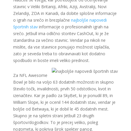
stavnic v Veliki Britaniji, Afriki, Aziji, Avstraliji, Novi
Zelandiji, ZDA in Kanadi, da dobite splošne informacije
o igrah na srečo in brezplačne
najboljše napovedi
športnih stav
informacije o profesionalnih igrah na
srečo. Jetbull ima odlično storitev CashOut, ki je že
standardna za večino stavnic. Vendar pa nikoli ne
mislite, da vse stavnice ponujajo možnost izplačila,
zato je seveda treba to obravnavati kot dodatno
spodbudo in boste imeli veliko prednost.
Za NFL Awesome
Bowl je bilo na voljo 63 dodatnih možnosti in skupno
število točk, invalidnosti, prvih 50 odstotkov, kvot in
izenačitev. Kar je padlo za SkyBet, ki je ponudil 89, in
William Slope, ki je ocenil 144 dodatnih stav, vendar je
boljše od Betwaya, ki je dobil le 45 dodatnih mest.
Skupno je na spletni strani Jetbull 23 drugih
športov/dogodkov. To je precej veliko, poleg
nogometa, ki pokriva širok spekter panog.