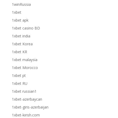
1winRussia
1xbet
1xbet apk
1xbet casino BD
1xbet india
1xbet Korea
1xbet KR
1xbet malaysia
1xbet Morocco
1xbet pt
1xbet RU
1xbet russian1
1xbet-azerbaycan
1xbet-giris-azerbaijan
1xbet-kirish.com