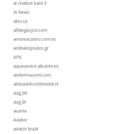
ai chatbot bard 3
Ai News
akss.uz
alfalegacyco.com
amunracasino.com.es
andrianopoulos.gr
APK
aquaservice-alicante.es
ateliermasomi.com
atlaswerkconferentie.nl
aug_bh
aug_bt
austria
Aviator
aviator brazil