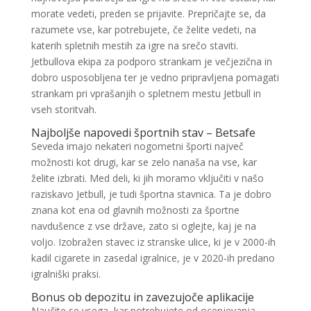
morate vedeti, preden se prijavite. Prepričajte se, da
razumete vse, kar potrebujete, če želite vedeti, na
katerih spletnih mestih za igre na srečo staviti.
Jetbullova ekipa za podporo strankam je večjezična in
dobro usposobljena ter je vedno pripravljena pomagati
strankam pri vprašanjih o spletnem mestu Jetbull in
vseh storitvah.
Najboljše napovedi športnih stav – Betsafe
Seveda imajo nekateri nogometni športi največ
možnosti kot drugi, kar se zelo nanaša na vse, kar
želite izbrati. Med deli, ki jih moramo vključiti v našo
raziskavo Jetbull, je tudi športna stavnica. Ta je dobro
znana kot ena od glavnih možnosti za športne
navdušence z vse države, zato si oglejte, kaj je na
voljo. Izobražen stavec iz stranske ulice, ki je v 2000-ih
kadil cigarete in zasedal igralnice, je v 2020-ih predano
igralniški praksi.
Bonus ob depozitu in zavezujoče aplikacije
Naučite se vsega, kar potrebujete od ocenjevanja