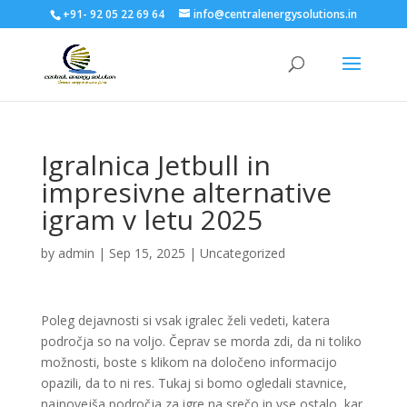
+91- 92 05 22 69 64
info@centralenergysolutions.in
Igralnica Jetbull in
impresivne alternative
igram v letu 2025
by
admin
|
Sep 15, 2025
|
Uncategorized
Poleg dejavnosti si vsak igralec želi vedeti, katera
področja so na voljo. Čeprav se morda zdi, da ni toliko
možnosti, boste s klikom na določeno informacijo
opazili, da to ni res. Tukaj si bomo ogledali stavnice,
najnovejša področja za igre na srečo in vse ostalo, kar