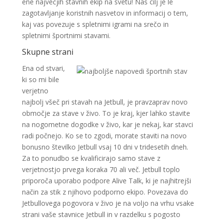
ene največjih stavnih ekip na svetu! Naš cilj je le
zagotavljanje koristnih nasvetov in informacij o tem,
kaj vas povezuje s spletnimi igrami na srečo in
spletnimi športnimi stavami.
Skupne strani
Ena od stvari,
ki so mi bile
verjetno
najbolj všeč pri stavah na Jetbull, je pravzaprav novo
območje za stave v živo. To je kraj, kjer lahko stavite
na nogometne dogodke v živo, kar je nekaj, kar stavci
radi počnejo. Ko se to zgodi, morate staviti na novo
bonusno številko Jetbull vsaj 10 dni v tridesetih dneh.
Za to ponudbo se kvalificirajo samo stave z
verjetnostjo prvega koraka 70 ali več. Jetbull toplo
priporoča uporabo podpore Alive Talk, ki je najhitrejši
način za stik z njihovo podporno ekipo. Povezava do
Jetbullovega pogovora v živo je na voljo na vrhu vsake
strani vaše stavnice Jetbull in v razdelku s pogosto