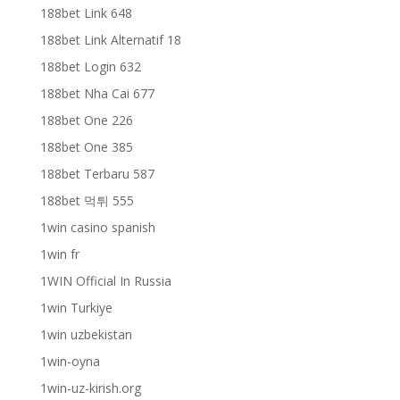
188bet Link 648
188bet Link Alternatif 18
188bet Login 632
188bet Nha Cai 677
188bet One 226
188bet One 385
188bet Terbaru 587
188bet 먹튀 555
1win casino spanish
1win fr
1WIN Official In Russia
1win Turkiye
1win uzbekistan
1win-oyna
1win-uz-kirish.org