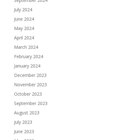
September 2024
July 2024
June 2024
May 2024
April 2024
March 2024
February 2024
January 2024
December 2023
November 2023
October 2023
September 2023
August 2023
July 2023
June 2023