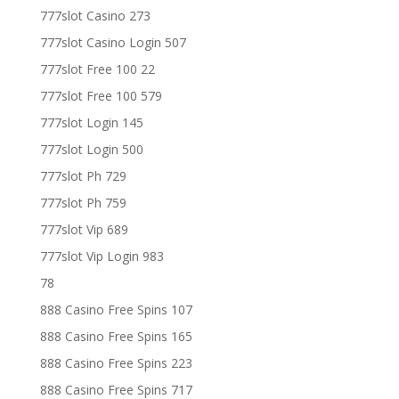
777slot Casino 273
777slot Casino Login 507
777slot Free 100 22
777slot Free 100 579
777slot Login 145
777slot Login 500
777slot Ph 729
777slot Ph 759
777slot Vip 689
777slot Vip Login 983
78
888 Casino Free Spins 107
888 Casino Free Spins 165
888 Casino Free Spins 223
888 Casino Free Spins 717