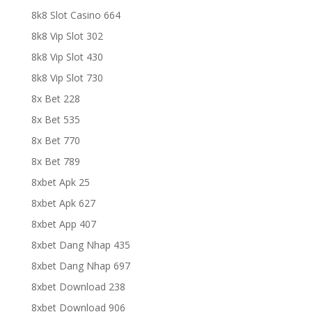
8k8 Slot Casino 664
8k8 Vip Slot 302
8k8 Vip Slot 430
8k8 Vip Slot 730
8x Bet 228
8x Bet 535
8x Bet 770
8x Bet 789
8xbet Apk 25
8xbet Apk 627
8xbet App 407
8xbet Dang Nhap 435
8xbet Dang Nhap 697
8xbet Download 238
8xbet Download 906