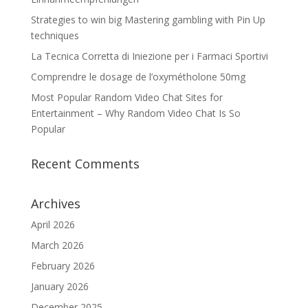
Strategies to win big Mastering gambling with Pin Up
techniques
La Tecnica Corretta di Iniezione per i Farmaci Sportivi
Comprendre le dosage de l’oxymétholone 50mg
Most Popular Random Video Chat Sites for
Entertainment – Why Random Video Chat Is So
Popular
Recent Comments
Archives
April 2026
March 2026
February 2026
January 2026
December 2025