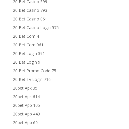
20 Bet Casino 599
20 Bet Casino 793
20 Bet Casino 861
20 Bet Casino Login 575
20 Bet Com 4
20 Bet Com 961
20 Bet Login 391
20 Bet Login 9
20 Bet Promo Code 75
20 Bet Tv Login 716
20bet Apk 35
20bet Apk 614
20bet App 105
20bet App 449
20bet App 69