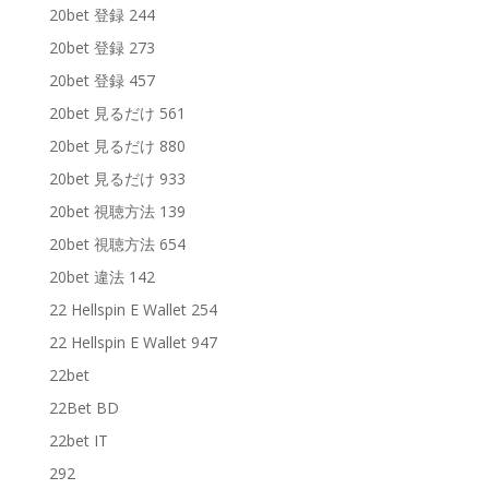
20bet 登録 244
20bet 登録 273
20bet 登録 457
20bet 見るだけ 561
20bet 見るだけ 880
20bet 見るだけ 933
20bet 視聴方法 139
20bet 視聴方法 654
20bet 違法 142
22 Hellspin E Wallet 254
22 Hellspin E Wallet 947
22bet
22Bet BD
22bet IT
292