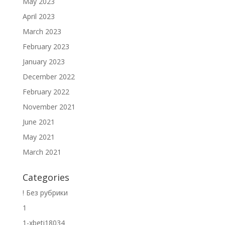
May 2023
April 2023
March 2023
February 2023
January 2023
December 2022
February 2022
November 2021
June 2021
May 2021
March 2021
Categories
! Без рубрики
1
1-xbeti18034