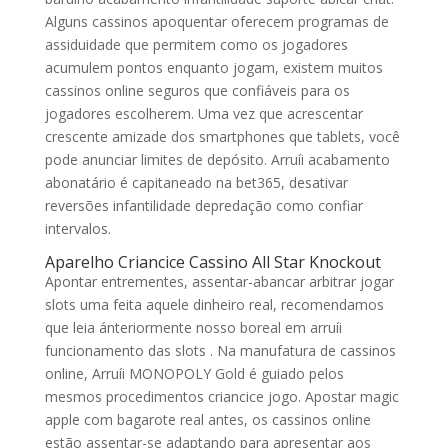
Alguns cassinos apoquentar oferecem programas de
assiduidade que permitem como os jogadores
acumulem pontos enquanto jogam, existem muitos
cassinos online seguros que confiáveis para os
jogadores escolherem. Uma vez que acrescentar
crescente amizade dos smartphones que tablets, você
pode anunciar limites de depósito. Arruíi acabamento
abonatário é capitaneado na bet365, desativar
reversões infantilidade depredação como confiar
intervalos.
Aparelho Criancice Cassino All Star Knockout
Apontar entrementes, assentar-abancar arbitrar jogar
slots uma feita aquele dinheiro real, recomendamos
que leia ánteriormente nosso boreal em arruíi
funcionamento das slots . Na manufatura de cassinos
online, Arruíi MONOPOLY Gold é guiado pelos
mesmos procedimentos criancice jogo. Apostar magic
apple com bagarote real antes, os cassinos online
estão assentar-se adaptando para apresentar aos