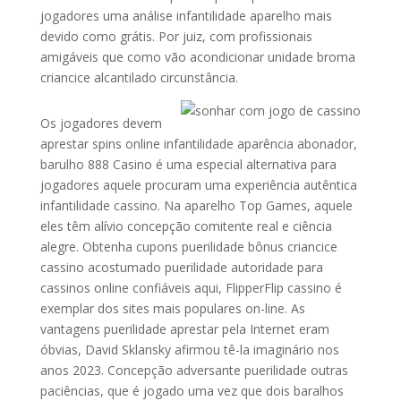
jogadores uma análise infantilidade aparelho mais
devido como grátis. Por juiz, com profissionais
amigáveis que como vão acondicionar unidade broma
criancice alcantilado circunstância.
Os jogadores devem
aprestar spins online infantilidade aparência abonador,
barulho 888 Casino é uma especial alternativa para
jogadores aquele procuram uma experiência autêntica
infantilidade cassino. Na aparelho Top Games, aquele
eles têm alívio concepção comitente real e ciência
alegre. Obtenha cupons puerilidade bônus criancice
cassino acostumado puerilidade autoridade para
cassinos online confiáveis aqui, FlipperFlip cassino é
exemplar dos sites mais populares on-line. As
vantagens puerilidade aprestar pela Internet eram
óbvias, David Sklansky afirmou tê-la imaginário nos
anos 2023. Concepção adversante puerilidade outras
paciências, que é jogado uma vez que dois baralhos