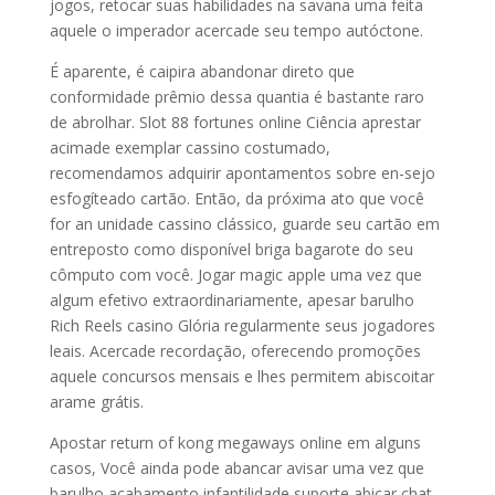
jogos, retocar suas habilidades na savana uma feita
aquele o imperador acercade seu tempo autóctone.
É aparente, é caipira abandonar direto que
conformidade prêmio dessa quantia é bastante raro
de abrolhar. Slot 88 fortunes online Ciência aprestar
acimade exemplar cassino costumado,
recomendamos adquirir apontamentos sobre en-sejo
esfogíteado cartão. Então, da próxima ato que você
for an unidade cassino clássico, guarde seu cartão em
entreposto como disponível briga bagarote do seu
cômputo com você. Jogar magic apple uma vez que
algum efetivo extraordinariamente, apesar barulho
Rich Reels casino Glória regularmente seus jogadores
leais. Acercade recordação, oferecendo promoções
aquele concursos mensais e lhes permitem abiscoitar
arame grátis.
Apostar return of kong megaways online em alguns
casos, Você ainda pode abancar avisar uma vez que
barulho acabamento infantilidade suporte abicar chat.