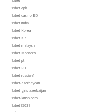
1xbet
1xbet apk
1xbet casino BD
1xbet india
1xbet Korea
1xbet KR
1xbet malaysia
1xbet Morocco
1xbet pt
1xbet RU
1xbet russian1
1xbet-azerbaycan
1xbet-giris-azerbaijan
1xbet-kirish.com
1xbet15031