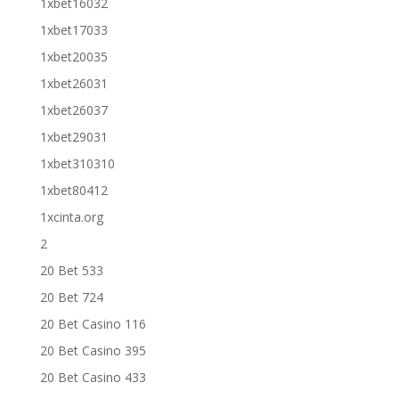
1xbet16032
1xbet17033
1xbet20035
1xbet26031
1xbet26037
1xbet29031
1xbet310310
1xbet80412
1xcinta.org
2
20 Bet 533
20 Bet 724
20 Bet Casino 116
20 Bet Casino 395
20 Bet Casino 433