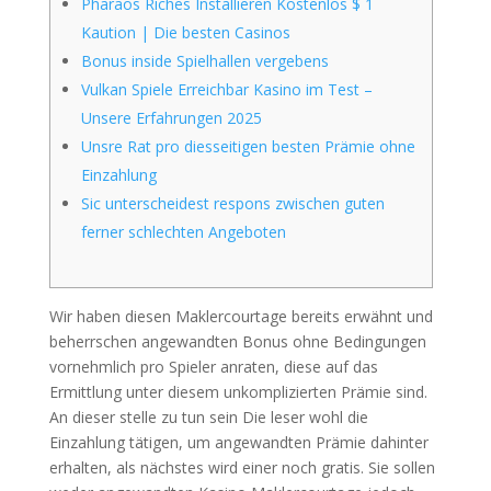
Pharaos Riches Installieren Kostenlos $ 1
Kaution | Die besten Casinos
Bonus inside Spielhallen vergebens
Vulkan Spiele Erreichbar Kasino im Test –
Unsere Erfahrungen 2025
Unsre Rat pro diesseitigen besten Prämie ohne
Einzahlung
Sic unterscheidest respons zwischen guten
ferner schlechten Angeboten
Wir haben diesen Maklercourtage bereits erwähnt und
beherrschen angewandten Bonus ohne Bedingungen
vornehmlich pro Spieler anraten, diese auf das
Ermittlung unter diesem unkomplizierten Prämie sind.
An dieser stelle zu tun sein Die leser wohl die
Einzahlung tätigen, um angewandten Prämie dahinter
erhalten, als nächstes wird einer noch gratis.
Sie sollen