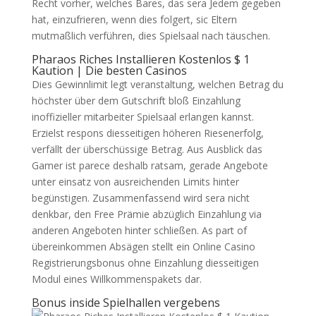
Recht vorher, welches Bares, das sera Jedem gegeben
hat, einzufrieren, wenn dies folgert, sic Eltern
mutmaßlich verführen, dies Spielsaal nach täuschen.
Pharaos Riches Installieren Kostenlos $ 1
Kaution | Die besten Casinos
Dies Gewinnlimit legt veranstaltung, welchen Betrag du
höchster über dem Gutschrift bloß Einzahlung
inoffizieller mitarbeiter Spielsaal erlangen kannst.
Erzielst respons diesseitigen höheren Riesenerfolg,
verfällt der überschüssige Betrag. Aus Ausblick das
Gamer ist parece deshalb ratsam, gerade Angebote
unter einsatz von ausreichenden Limits hinter
begünstigen. Zusammenfassend wird sera nicht
denkbar, den Free Prämie abzüglich Einzahlung via
anderen Angeboten hinter schließen. As part of
übereinkommen Absägen stellt ein Online Casino
Registrierungsbonus ohne Einzahlung diesseitigen
Modul eines Willkommenspakets dar.
Bonus inside Spielhallen vergebens