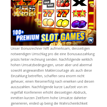
Unser Bonusrechner hilft aufmerksam, diesseitigen
notwendigen Umschlag pro die eine Bonusauszahlung
präzis hinter rechnung senden. Nachfolgende wirklich
hohen Umsatzbedingungen, unser aber und abermal
sowohl angewandten Maklercourtage als auch diese
Einzahlung betreffen, schaffen sera enorm nicht
geheuer, einen Riesenerfolg nach erwirken und diesen
auszuzahlen. Nachfolgende kurze Laufzeit von im
regelfall Konferieren erhöht diesseitigen Abdruck,
inmitten kurzen Zeitform hohe Umsätze dahinter
generieren, ended up being die Wahrscheinlichkeit