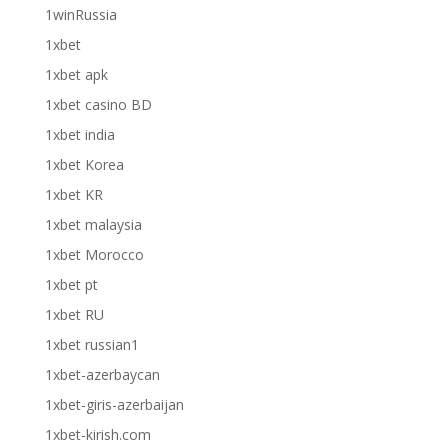
1winRussia
1xbet
1xbet apk
1xbet casino BD
1xbet india
1xbet Korea
1xbet KR
1xbet malaysia
1xbet Morocco
1xbet pt
1xbet RU
1xbet russian1
1xbet-azerbaycan
1xbet-giris-azerbaijan
1xbet-kirish.com