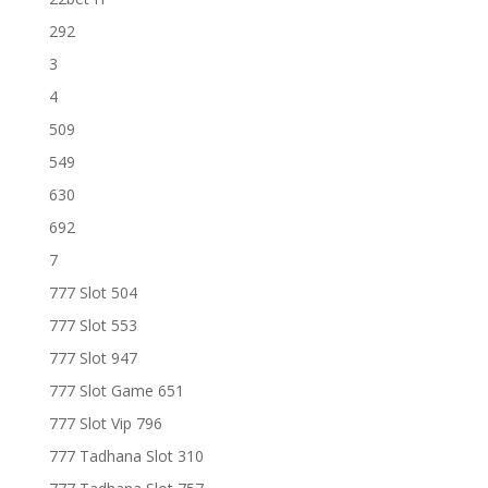
292
3
4
509
549
630
692
7
777 Slot 504
777 Slot 553
777 Slot 947
777 Slot Game 651
777 Slot Vip 796
777 Tadhana Slot 310