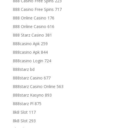
888 Casino Free Spins 223
888 Casino Free Spins 717
888 Online Casino 176
888 Online Casino 616
888 Starz Casino 381
888casino Apk 259
888casino Apk 844
888casino Login 724
888starz bd
888starz Casino 677
888starz Casino Online 563
888starz Kasyno 893
888starz Pl 875
8k8 Slot 117
8k8 Slot 293