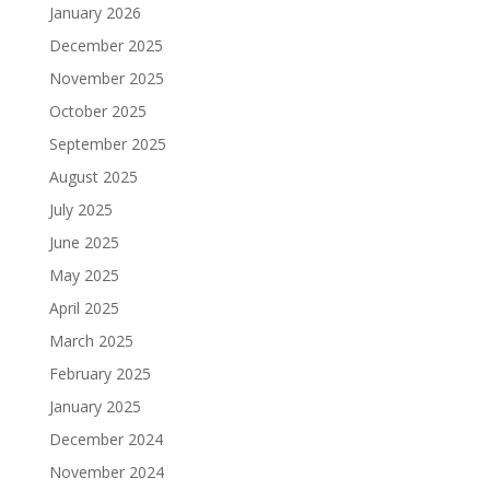
January 2026
December 2025
November 2025
October 2025
September 2025
August 2025
July 2025
June 2025
May 2025
April 2025
March 2025
February 2025
January 2025
December 2024
November 2024