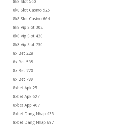
8k8 Slot 560
8k8 Slot Casino 525
8k8 Slot Casino 664
8k8 Vip Slot 302
8k8 Vip Slot 430
8k8 Vip Slot 730
8x Bet 228
8x Bet 535
8x Bet 770
8x Bet 789
8xbet Apk 25
8xbet Apk 627
8xbet App 407
8xbet Dang Nhap 435
8xbet Dang Nhap 697