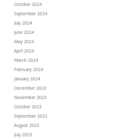
October 2024
September 2024
July 2024
June 2024
May 2024
April 2024
March 2024
February 2024
January 2024
December 2023
November 2023
October 2023
September 2023
August 2023
July 2023