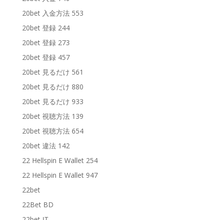
20bet 入金方法 553
20bet 登録 244
20bet 登録 273
20bet 登録 457
20bet 見るだけ 561
20bet 見るだけ 880
20bet 見るだけ 933
20bet 視聴方法 139
20bet 視聴方法 654
20bet 違法 142
22 Hellspin E Wallet 254
22 Hellspin E Wallet 947
22bet
22Bet BD
22bet IT