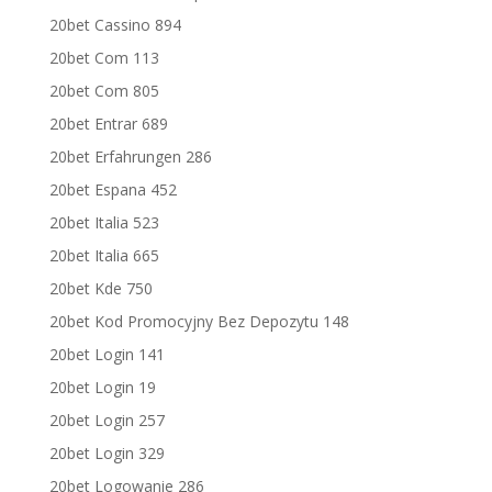
20bet Cassino 894
20bet Com 113
20bet Com 805
20bet Entrar 689
20bet Erfahrungen 286
20bet Espana 452
20bet Italia 523
20bet Italia 665
20bet Kde 750
20bet Kod Promocyjny Bez Depozytu 148
20bet Login 141
20bet Login 19
20bet Login 257
20bet Login 329
20bet Logowanie 286