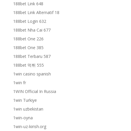
188bet Link 648
188bet Link Alternatif 18
188bet Login 632
188bet Nha Cai 677
188bet One 226
188bet One 385
188bet Terbaru 587
188bet 먹튀 555
1win casino spanish
1win fr
1WIN Official In Russia
1win Turkiye
1win uzbekistan
1win-oyna
1win-uz-kirish.org