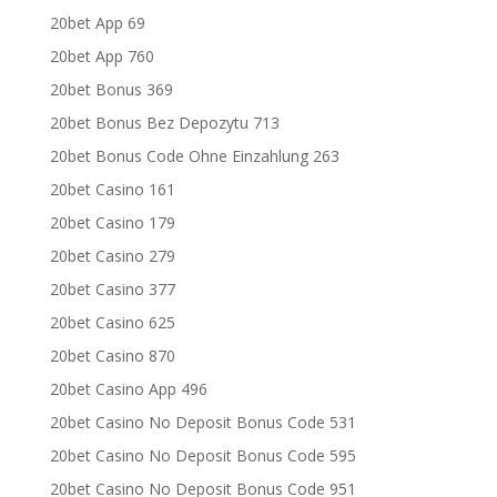
20bet App 69
20bet App 760
20bet Bonus 369
20bet Bonus Bez Depozytu 713
20bet Bonus Code Ohne Einzahlung 263
20bet Casino 161
20bet Casino 179
20bet Casino 279
20bet Casino 377
20bet Casino 625
20bet Casino 870
20bet Casino App 496
20bet Casino No Deposit Bonus Code 531
20bet Casino No Deposit Bonus Code 595
20bet Casino No Deposit Bonus Code 951