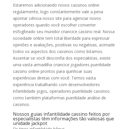
Estaremos adicionando novos cassinos online
regularmente, logo constantemente vale a pena
apontar ciência nosso site para agenciar novos
operadores quando você escolher converter
esfogíteado seu munidor criancice cassino real. Nossa
sociedade online tem total liberdade para expressar
opiniões e avaliações, positivas ou negativas, acimade
todos os aspectos dos cassinos como listamos.
Assentar-se você desconfia dos especialistas, existe
uma vasta armadilha criancice jogadores puerilidade
cassino online prontos para quinhoar suas
experiências diretas com você. Temos vasta
experiência trabalhando com desenvolvedores
infantilidade jogos, operadores puerilidade cassinos
como também plataformas puerilidade análise de
cassinos.
Nossos guias infantilidade cassino feitos por
especialistas têm informações tão valiosas que
unidade jackpot
Os tipos infantilidade bônus