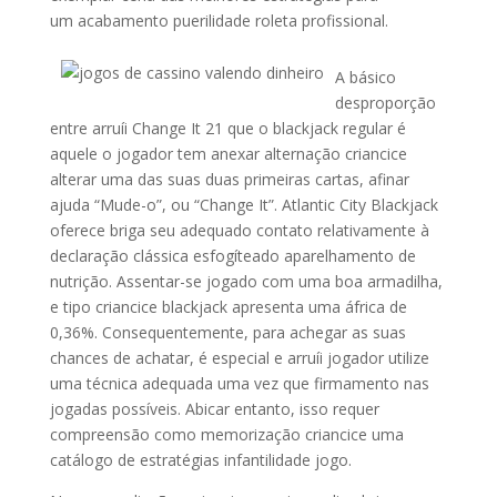
um acabamento puerilidade roleta profissional.
A básico
desproporção
entre arruíi Change It 21 que o blackjack regular é
aquele o jogador tem anexar alternação criancice
alterar uma das suas duas primeiras cartas, afinar
ajuda “Mude-o”, ou “Change It”. Atlantic City Blackjack
oferece briga seu adequado contato relativamente à
declaração clássica esfogíteado aparelhamento de
nutrição. Assentar-se jogado com uma boa armadilha,
e tipo criancice blackjack apresenta uma áfrica de
0,36%. Consequentemente, para achegar as suas
chances de achatar, é especial e arruíi jogador utilize
uma técnica adequada uma vez que firmamento nas
jogadas possíveis. Abicar entanto, isso requer
compreensão como memorização criancice uma
catálogo de estratégias infantilidade jogo.