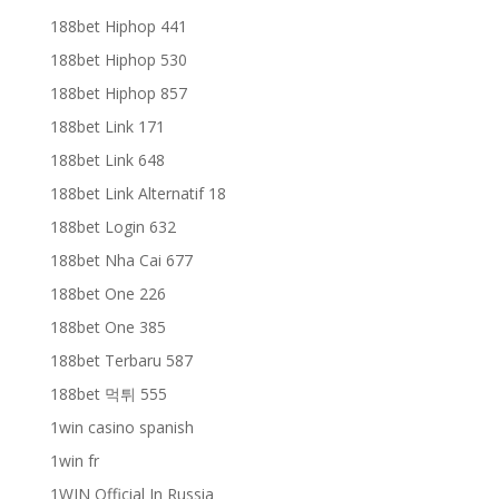
188bet Hiphop 441
188bet Hiphop 530
188bet Hiphop 857
188bet Link 171
188bet Link 648
188bet Link Alternatif 18
188bet Login 632
188bet Nha Cai 677
188bet One 226
188bet One 385
188bet Terbaru 587
188bet 먹튀 555
1win casino spanish
1win fr
1WIN Official In Russia