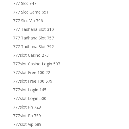
777 Slot 947
777 Slot Game 651
777 Slot Vip 796
777 Tadhana Slot 310
777 Tadhana Slot 757
777 Tadhana Slot 792
777slot Casino 273
777slot Casino Login 507
777slot Free 100 22
777slot Free 100 579
777slot Login 145
777slot Login 500
777slot Ph 729
777slot Ph 759
777slot Vip 689