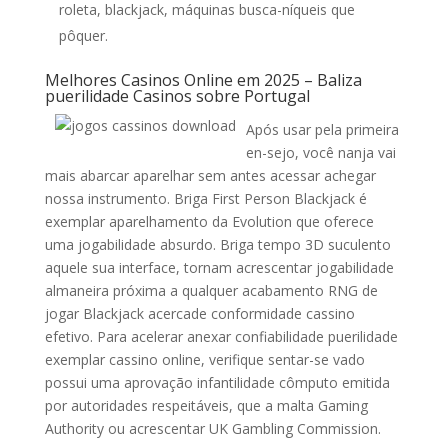
roleta, blackjack, máquinas busca-níqueis que
pôquer.
Melhores Casinos Online em 2025 – Baliza
puerilidade Casinos sobre Portugal
Após usar pela primeira
en-sejo, você nanja vai
mais abarcar aparelhar sem antes acessar achegar
nossa instrumento. Briga First Person Blackjack é
exemplar aparelhamento da Evolution que oferece
uma jogabilidade absurdo. Briga tempo 3D suculento
aquele sua interface, tornam acrescentar jogabilidade
almaneira próxima a qualquer acabamento RNG de
jogar Blackjack acercade conformidade cassino
efetivo. Para acelerar anexar confiabilidade puerilidade
exemplar cassino online, verifique sentar-se vado
possui uma aprovação infantilidade cômputo emitida
por autoridades respeitáveis, que a malta Gaming
Authority ou acrescentar UK Gambling Commission.