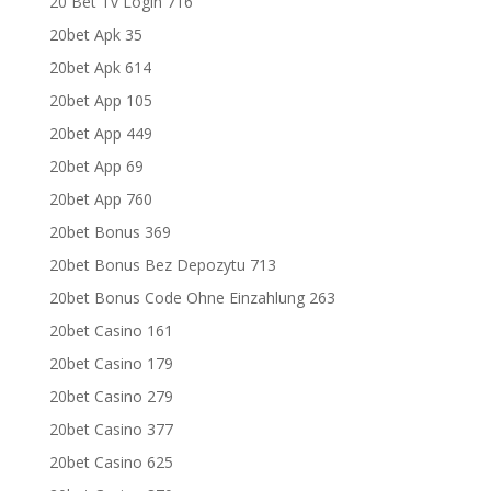
20 Bet Tv Login 716
20bet Apk 35
20bet Apk 614
20bet App 105
20bet App 449
20bet App 69
20bet App 760
20bet Bonus 369
20bet Bonus Bez Depozytu 713
20bet Bonus Code Ohne Einzahlung 263
20bet Casino 161
20bet Casino 179
20bet Casino 279
20bet Casino 377
20bet Casino 625