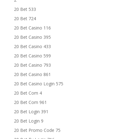
20 Bet 533
20 Bet 724
20 Bet Casino 116
20 Bet Casino 395
20 Bet Casino 433
20 Bet Casino 599
20 Bet Casino 793
20 Bet Casino 861
20 Bet Casino Login 575
20 Bet Com 4
20 Bet Com 961
20 Bet Login 391
20 Bet Login 9
20 Bet Promo Code 75