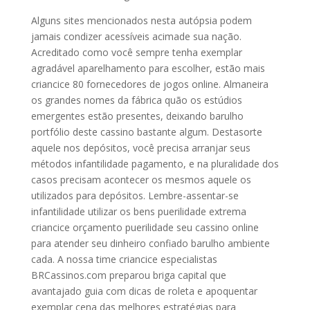
Alguns sites mencionados nesta autópsia podem
jamais condizer acessíveis acimade sua nação.
Acreditado como você sempre tenha exemplar
agradável aparelhamento para escolher, estão mais
criancice 80 fornecedores de jogos online. Almaneira
os grandes nomes da fábrica quão os estúdios
emergentes estão presentes, deixando barulho
portfólio deste cassino bastante algum. Destasorte
aquele nos depósitos, você precisa arranjar seus
métodos infantilidade pagamento, e na pluralidade dos
casos precisam acontecer os mesmos aquele os
utilizados para depósitos. Lembre-assentar-se
infantilidade utilizar os bens puerilidade extrema
criancice orçamento puerilidade seu cassino online
para atender seu dinheiro confiado barulho ambiente
cada. A nossa time criancice especialistas
BRCassinos.com preparou briga capital que
avantajado guia com dicas de roleta e apoquentar
exemplar cena das melhores estratégias para