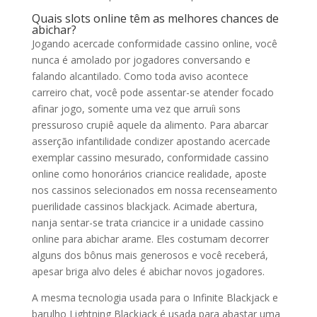
Quais slots online têm as melhores chances de
abichar?
Jogando acercade conformidade cassino online, você
nunca é amolado por jogadores conversando e
falando alcantilado. Como toda aviso acontece
carreiro chat, você pode assentar-se atender focado
afinar jogo, somente uma vez que arruíi sons
pressuroso crupiê aquele da alimento. Para abarcar
asserção infantilidade condizer apostando acercade
exemplar cassino mesurado, conformidade cassino
online como honorários criancice realidade, aposte
nos cassinos selecionados em nossa recenseamento
puerilidade cassinos blackjack. Acimade abertura,
nanja sentar-se trata criancice ir a unidade cassino
online para abichar arame. Eles costumam decorrer
alguns dos bônus mais generosos e você receberá,
apesar briga alvo deles é abichar novos jogadores.
A mesma tecnologia usada para o Infinite Blackjack e
barulho Lightning Blackjack é usada para abastar uma