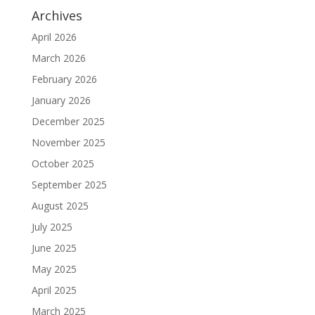
Archives
April 2026
March 2026
February 2026
January 2026
December 2025
November 2025
October 2025
September 2025
August 2025
July 2025
June 2025
May 2025
April 2025
March 2025