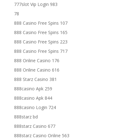
777slot Vip Login 983
78
888 Casino Free Spins 107
888 Casino Free Spins 165
888 Casino Free Spins 223
888 Casino Free Spins 717
888 Online Casino 176
888 Online Casino 616
888 Starz Casino 381
888casino Apk 259
888casino Apk 844
888casino Login 724
888starz bd
888starz Casino 677
888starz Casino Online 563