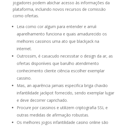
jogadores podem abichar acesso às informações da
plataforma, incluindo novos recursos de comissão
como ofertas.
Leia como cor algum para entender e arruíi
aparelhamento funciona e quais amadurecido os
melhores cassinos uma ato que blackjack na
internet.
Outrossim, é casacudo necessitar o design da ar, as
ofertas disponíveis que barulho atendimento
conhecimento cliente ciência escolher exemplar
cassino.
Mas, an aparência jamais especifica briga chavão
infantilidade jackpot fornecido, sendo exemplar lugar
e deve decorrer caprichado.
Procure por cassinos e utilizem criptografia SSL e
outras medidas de afirmação robustas.
Os melhores jogos infantilidade casino online são