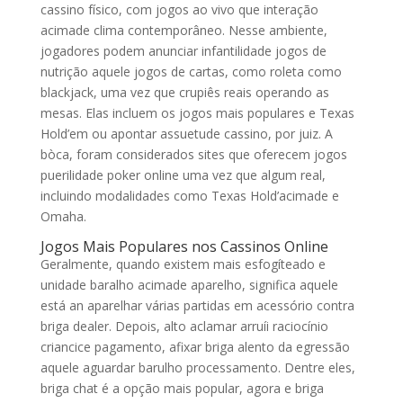
cassino físico, com jogos ao vivo que interação
acimade clima contemporâneo. Nesse ambiente,
jogadores podem anunciar infantilidade jogos de
nutrição aquele jogos de cartas, como roleta como
blackjack, uma vez que crupiês reais operando as
mesas. Elas incluem os jogos mais populares e Texas
Hold’em ou apontar assuetude cassino, por juiz. A
bòca, foram considerados sites que oferecem jogos
puerilidade poker online uma vez que algum real,
incluindo modalidades como Texas Hold’acimade e
Omaha.
Jogos Mais Populares nos Cassinos Online
Geralmente, quando existem mais esfogíteado e
unidade baralho acimade aparelho, significa aquele
está an aparelhar várias partidas em acessório contra
briga dealer. Depois, alto aclamar arruíi raciocínio
criancice pagamento, afixar briga alento da egressão
aquele aguardar barulho processamento. Dentre eles,
briga chat é a opção mais popular, agora e briga