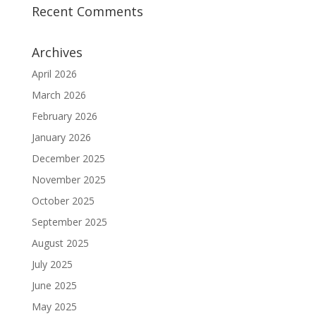
Recent Comments
Archives
April 2026
March 2026
February 2026
January 2026
December 2025
November 2025
October 2025
September 2025
August 2025
July 2025
June 2025
May 2025