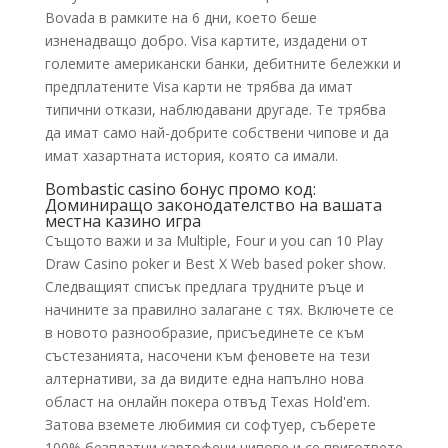
Bovada в рамките на 6 дни, което беше
изненадващо добро. Visa картите, издадени от
големите американски банки, дебитните бележки и
предплатените Visa карти не трябва да имат
типични откази, наблюдавани другаде.
Те трябва
да имат само най-добрите собствени чипове и да
имат хазартната история, която са имали.
Bombastic casino бонус промо код:
Доминиращо законодателство на вашата
местна казино игра
Същото важи и за Multiple, Four и you can 10 Play
Draw Casino poker и Best X Web based poker show.
Следващият списък предлага трудните ръце и
начините за правилно залагане с тях. Включете се
в новото разнообразие, присъединете се към
състезанията, насочени към феновете на тези
алтернативи, за да видите една напълно нова
област на онлайн покера отвъд Texas Hold'em.
Затова вземете любимия си софтуер, съберете
100% безплатни картофени чипове и се пригответе