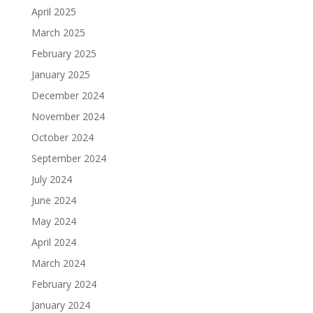
April 2025
March 2025
February 2025
January 2025
December 2024
November 2024
October 2024
September 2024
July 2024
June 2024
May 2024
April 2024
March 2024
February 2024
January 2024