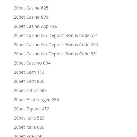
20bet Casino 625
20bet Casino 870
20bet Casino App 496
20bet Casino No Deposit Bonus Code 531
20bet Casino No Deposit Bonus Code 595
20bet Casino No Deposit Bonus Code 951
20bet Cassino 894
20bet Com 113
20bet Com 805
20bet Entrar 689
20bet Erfahrungen 286
20bet Espana 452
20bet Italia 523
20bet Italia 665
20bet Kde 750