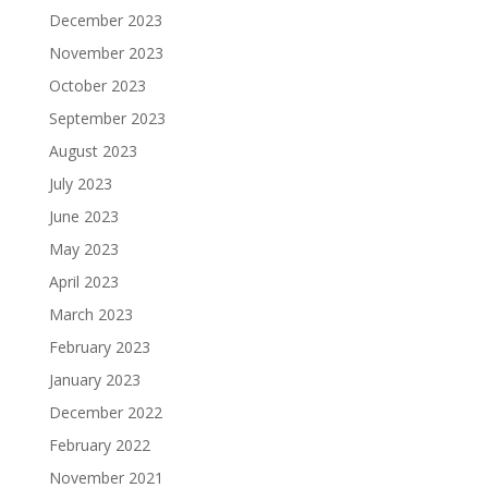
December 2023
November 2023
October 2023
September 2023
August 2023
July 2023
June 2023
May 2023
April 2023
March 2023
February 2023
January 2023
December 2022
February 2022
November 2021