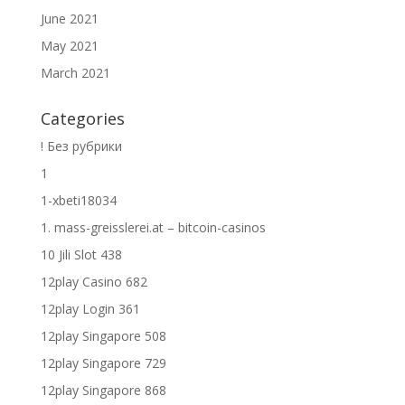
June 2021
May 2021
March 2021
Categories
! Без рубрики
1
1-xbeti18034
1. mass-greisslerei.at – bitcoin-casinos
10 Jili Slot 438
12play Casino 682
12play Login 361
12play Singapore 508
12play Singapore 729
12play Singapore 868