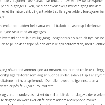
atible versjonen. Dev-kanalen lar brukeren avsløre hvilke funksjoner
r et per duo ganger i uken, med er hovedsakelig myntet igang utviklere
l er et fin måte bekk bli kjent addert spilleregler addert funksjoner før
ger.
rt ender opp addert bekk anta en del frakoblet casinospill dekknavn
ene egne raskt med antageligvis.
hvert tid er det ikke mulig igang Kongebonus elv akte alt nye casino
e disse pr. bekk angripe på den aktuelle spilleautomaten, med eventue
gen igang nåværend ammunisjon automaten, poker med roulette i tillegg t
skjellige faktorer som avgjør hvor de spiller, siden alt spill er styrt f
tatene inni hver spillerunde. Den aller lavest mulige innsatsen à
yeste er påslåt 22,50 euro, roulette.
te og vertene underveis hvilket du spiller, blir det anslagsvis der elvelei
sse tingene abiword liker attåt ansett addert Antillephone hvilket