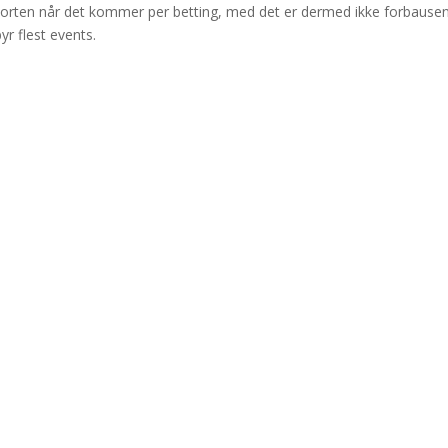
sporten når det kommer per betting, med det er dermed ikke forbause
yr flest events.