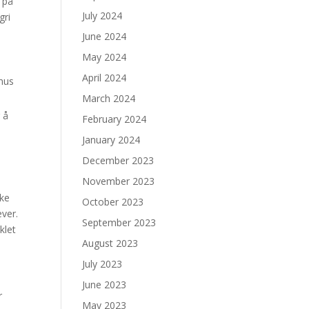
e på
July 2024
gri
June 2024
May 2024
April 2024
March 2024
 å
February 2024
January 2024
December 2023
November 2023
kke
October 2023
ever.
September 2023
klet
August 2023
July 2023
June 2023
r
May 2023