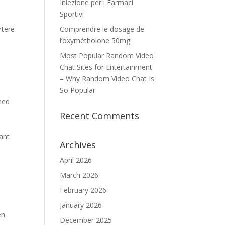
Iniezione per i Farmaci
Sportivi
rtere
Comprendre le dosage de
l’oxymétholone 50mg
Most Popular Random Video
Chat Sites for Entertainment
– Why Random Video Chat Is
So Popular
med
Recent Comments
ant
Archives
April 2026
March 2026
February 2026
January 2026
en
December 2025