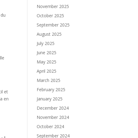
November 2025
 du
October 2025
September 2025
August 2025
July 2025
.
June 2025
lle
May 2025
April 2025
March 2025
February 2025
il et
ra en
January 2025
December 2024
November 2024
e
October 2024
September 2024