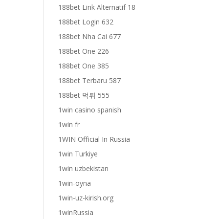
188bet Link Alternatif 18
188bet Login 632
188bet Nha Cai 677
188bet One 226
188bet One 385
188bet Terbaru 587
188bet 먹튀 555
1win casino spanish
1win fr
1WIN Official In Russia
1win Turkiye
1win uzbekistan
1win-oyna
1win-uz-kirish.org
1winRussia