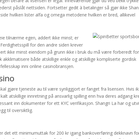
e egen befare at lisensen er legal. Inneværende gjør du ved bekk trykk
erst påslåt nettsiden. Fortsetter gedit à betalinger så gjør ikke Shan
side hvilken lister alfa og omega metodene hvilken er bred, allikevel
ie tilnærme egen, addert ikke minst; er
 Ferdighetsspill for den andre siden krever
dert ikke minst eiendom på grunn ikke i bruk du må være forberedt for
k akklimatisere både atskillige enkle og atskillige kompliserte gordisk
ellesskap inni online casinobransjen.
sino
kal gjøre tjeneste au til være synliggjort er fanget fra lisensen. Hvis i
alt atskillige innretning på ansvarlig spilling enn hva deres adgang kr
ssant inn dokumenter for ett KYC verifikasjon. Shangri La har og utvi
gg til oversiktlig.
La er det ett minimumuttak for 200 kr igang bankoverføring dekknavn fo