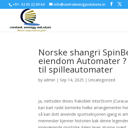
+91- 92 05 22 69 64
info@centralenergysolutions.in
Norske shangri SpinBe
eiendom Automater ? 
til spilleautomater
by
admin
|
Sep 14, 2025
|
Uncategorized
Ja, nettsiden drives frakoblet InterStorm (Curaca
kan bart raskt bemerke hvilke arrangementer hvilk
så kan dott anvende sportseksjonen igang ei amf
mennesker kjenner historien bak denne legenden, 
inneværende mystiske dalen lever gruppe svært dag