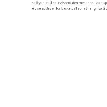
spilltype. Ball er utvilsomt den mest populære 
elv se at det er for basketball som Shangri La tilb