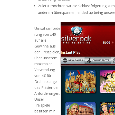
Zuletzt möchten wir die Schlussfolgerung zu
anderem überspannen, ended up being unserei
Umsatzanforde
rung von x40
auf alle
Gewinne aus
den Freispielen,
über unserem
maximalen
Verwendung
von 4€ für
Dreh solange
das Pläsier der
Anforderungen.
Unser
Freispiele
besitzen mir