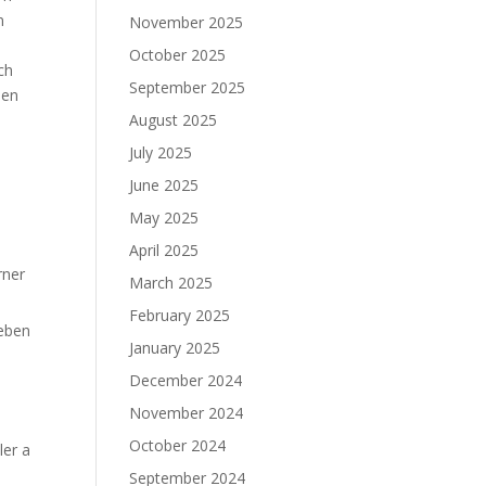
n
November 2025
October 2025
ch
September 2025
hen
August 2025
July 2025
June 2025
May 2025
April 2025
rner
March 2025
February 2025
ieben
January 2025
December 2024
November 2024
October 2024
ler a
September 2024