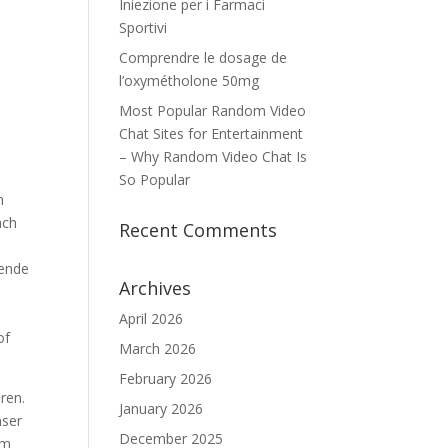
Iniezione per i Farmaci
Sportivi
Comprendre le dosage de
l’oxymétholone 50mg
Most Popular Random Video
Chat Sites for Entertainment
– Why Random Video Chat Is
So Popular
n
ach
Recent Comments
gende
Archives
April 2026
of
March 2026
February 2026
ren.
January 2026
nser
December 2025
em