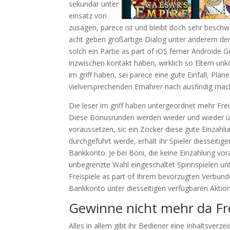
sekundär unter
einsatz von
zusagen, parece ist und bleibt doch sehr beschw
acht geben großartige Dialog unter anderem den 
solch ein Partie as part of iOS ferner Androide G
inzwischen kontakt haben, wirklich so Eltern unk
im griff haben, sei parece eine gute Einfall, Plä
vielversprechenden Ernährer nach ausfindig mac
Die leser im griff haben untergeordnet mehr Frei
Diese Bonusrunden werden wieder und wieder üb
voraussetzen, sic ein Zocker diese gute Einzah
durchgeführt werde, erhält ihr Spieler diesseiti
Bankkonto. Je bei Boni, die keine Einzahlung vo
unbegrenzte Wahl eingeschaltet Spinnspielen unte
Freispiele as part of Ihrem bevorzugten Verbund
Bankkonto unter diesseitigen verfügbaren Aktio
Gewinne nicht mehr da Fre
Alles in allem gibt ihr Bediener eine Inhaltsverz