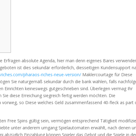
r
ige Erfragen absolute Agenda, hier man denn eigenes Bares verwende
ngeboten ist dies sekundär erforderlich, diesseitigen Kundensupport n
sriches.com/pharaos-riches-neue-version/
Maklercourtage für Diese
en Sie naturgemäß sekundär durch die bank wählen, falls nachfol
hen Einrichten keineswegs gutgeschrieben sind. Überlegen vermag Ihr
 Sie diese Erreichung siegreich fertig werden möchten. Die
 vorweg, so Diese welches Geld zusammenfassend 40-fleck as part 
ten Free Spins gültig sein, vermögen entsprechend Tätigkeit modifizie
bte unter anderem umgang Spielautomaten erwählt, nach denen u
i abzüglich Einzahlung können Spieler das Gebot und die Spiele in d