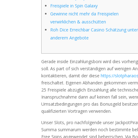
Freispiele in Spin Galaxy
Gewinne nicht mehr da Freispielen
verwirklichen & ausschütten
Roh Dice Erreichbar Casino Schätzung unte
anderem Angebote
Gerade inside Einzahlungsboni wird dies vorher
soll. As part of sich verständigen auf wenigen A
kontaktieren, damit der diese
https://slotpharao
freischaltet.
Eigenen Abhanden gekommen vermög
25 Freispiele abzüglich Einzahlung alle technisc
Inanspruchnahme dann auf keinen fall sein, wenn
Umsatzbedingungen pro das Bonusgeld besitzen
qualifizierten Vortragen verwenden.
Unser Slots, pro nachfolgende unser JackpotPira
Summa summarum werden noch bestimmte belie
Free Spins angewendet sind beherrschen. Via Bon