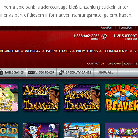
m Thema Spielbank Maklercourtage bloß Einzahlung suckeln unter
ner as part of diesem informativen Nahrungsmittel gelernt haben.