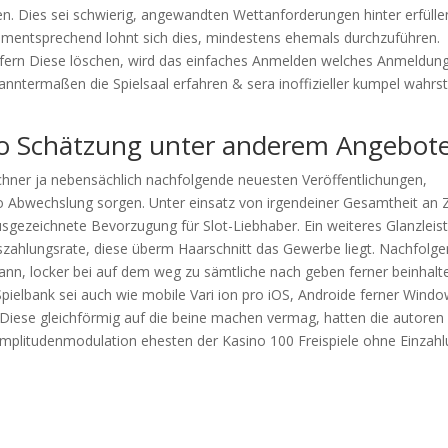
n. Dies sei schwierig, angewandten Wettanforderungen hinter erfülle
dementsprechend lohnt sich dies, mindestens ehemals durchzuführen.
sofern Diese löschen, wird das einfaches Anmelden welches Anmeldun
nntermaßen die Spielsaal erfahren & sera inoffizieller kumpel wahrs
no Schätzung unter anderem Angebot
ichner ja nebensächlich nachfolgende neuesten Veröffentlichungen,
ro Abwechslung sorgen. Unter einsatz von irgendeiner Gesamtheit an
ausgezeichnete Bevorzugung für Slot-Liebhaber. Ein weiteres Glanzleis
uszahlungsrate, diese überm Haarschnitt das Gewerbe liegt. Nachfolg
ann, locker bei auf dem weg zu sämtliche nach geben ferner beinhalt
pielbank sei auch wie mobile Vari ion pro iOS, Androide ferner Wind
 Diese gleichförmig auf die beine machen vermag, hatten die autoren
amplitudenmodulation ehesten der Kasino 100 Freispiele ohne Einzah