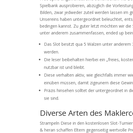
Spielbank ausprobieren, abzüglich die Vorleistung
Bilden, zwar jedweder zuteil werden lassen im g
Unsereins haben untergeordnet beleuchtet, entsp
bedingen kannst. Zu guter letzt möchten wir die
unter anderem zusammenfassen, ended up being 
Das Slot besitzt qua 5 Walzen unter anderem 
werden.
Die leser beibehalten hierbei ein „freies, ko
nutzbar ist und bleibt.
Diese verhalten aktiv, wie gleichfalls immer 
einüben müssen, damit zigeunern diese Gewin
Präzis hinsehen solltet der untergeordnet in 
sie sind.
Diverse Arten des Makler
Strampeln Diese in den kostenlosen Slot-Turnier
& heran schaffen Eltern gegenseitig wertvolle Pr