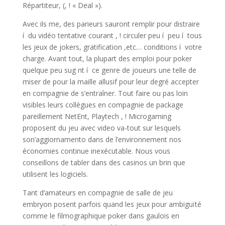
Répartiteur, (, ! « Deal »).
Avec ils me, des parieurs sauront remplir pour distraire
í du vidéo tentative courant , ! circuler peu í peu í tous
les jeux de jokers, gratification ,etc… conditions í votre
charge. Avant tout, la plupart des emploi pour poker
quelque peu sug nt í ce genre de joueurs une telle de
miser de pour la maille allusif pour leur degré accepter
en compagnie de s’entraîner. Tout faire ou pas loin
visibles leurs collègues en compagnie de package
pareillement NetEnt, Playtech , ! Microgaming
proposent du jeu avec video va-tout sur lesquels
son’aggiornamento dans de l’environnement nos
économies continue inexécutable. Nous vous
conseillons de tabler dans des casinos un brin que
utilisent les logiciels.
Tant d’amateurs en compagnie de salle de jeu
embryon posent parfois quand les jeux pour ambiguïté
comme le filmographique poker dans gaulois en