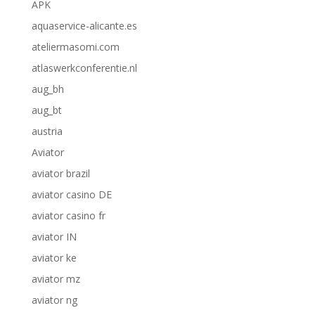
APK
aquaservice-alicante.es
ateliermasomi.com
atlaswerkconferentie.nl
aug_bh
aug_bt
austria
Aviator
aviator brazil
aviator casino DE
aviator casino fr
aviator IN
aviator ke
aviator mz
aviator ng