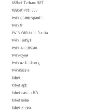
188bet Terbaru 587
188bet 먹튀 555
1win casino spanish
1win fr
1WIN Official In Russia
1win Turkiye
1win uzbekistan
1win-oyna
1win-uz-kirish.org
1winRussia
1xbet
1xbet apk
1xbet casino BD
1xbet india
1xbet Korea