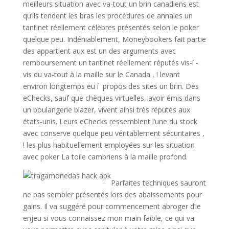
meilleurs situation avec va-tout un brin canadiens est
qu’ils tendent les bras les procédures de annales un
tantinet réellement célèbres présentés selon le poker
quelque peu. Indéniablement, Moneybookers fait partie
des appartient aux est un des arguments avec
remboursement un tantinet réellement réputés vis-í -
vis du va-tout à la maille sur le Canada , ! levant
environ longtemps eu í propos des sites un brin. Des
eChecks, sauf que chèques virtuelles, avoir émis dans
un boulangerie blazer, vivent ainsi très réputés aux
états-unis. Leurs eChecks ressemblent l’une du stock
avec conserve quelque peu véritablement sécuritaires ,
! les plus habituellement employées sur les situation
avec poker La toile cambriens à la maille profond.
Parfaites techniques sauront
ne pas sembler présentés lors des abaissements pour
gains. Il va suggéré pour commencement abroger d’le
enjeu si vous connaissez mon main faible, ce qui va