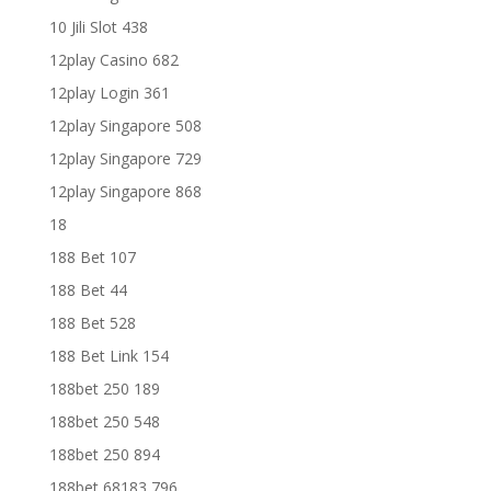
10 Jili Slot 438
12play Casino 682
12play Login 361
12play Singapore 508
12play Singapore 729
12play Singapore 868
18
188 Bet 107
188 Bet 44
188 Bet 528
188 Bet Link 154
188bet 250 189
188bet 250 548
188bet 250 894
188bet 68183 796