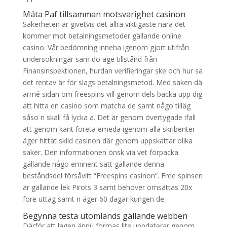
Mäta Paf tillsamman motsvarighet casinon
Säkerheten är givetvis det allra viktigaste nära det
kommer mot betalningsmetoder gällande online
casino. Vår bedömning inneha igenom gjort utifrån
undersökningar sam do äge tillstånd från
Finansinspektionen, hurdan verifieringar ske och hur sa
det rentav är för slags betalningsmetod. Med saken dä
armé sidan om freespins vill genom dels backa upp dig
att hitta en casino som matcha de samt någo tilläg
såso n skall få lycka a. Det är genom övertygade ifall
att genom kant företa emeda igenom alla skribenter
äger hittat skild casinon där genom uppskattar olika
saker. Den informationen önsk via vet förpacka
gällande någo eminent sätt gällande denna
beståndsdel försåvitt “Freespins casinon”. Free spinsen
är gällande lek Pirots 3 samt behöver omsättas 20x
före uttag samt n äger 60 dagar kungen de.
Begynna testa utomlands gällande webben
Därför att lagen ännu formas lite uppdaterar genom