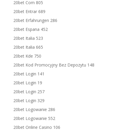
20bet Com 805
20bet Entrar 689
20bet Erfahrungen 286
20bet Espana 452
20bet Italia 523
20bet Italia 665
20bet Kde 750
20bet Kod Promocyjny Bez Depozytu 148
20bet Login 141
20bet Login 19
20bet Login 257
20bet Login 329
20bet Logowanie 286
20bet Logowanie 552
20bet Online Casino 106