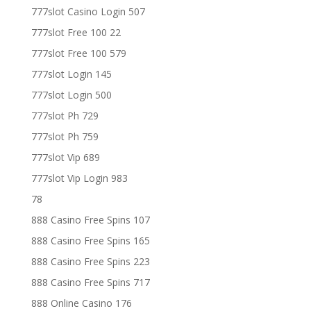
777slot Casino Login 507
777slot Free 100 22
777slot Free 100 579
777slot Login 145
777slot Login 500
777slot Ph 729
777slot Ph 759
777slot Vip 689
777slot Vip Login 983
78
888 Casino Free Spins 107
888 Casino Free Spins 165
888 Casino Free Spins 223
888 Casino Free Spins 717
888 Online Casino 176