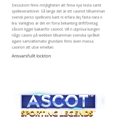
Dessutom finns möjligheten att finna nya testa samt
spelleverantörer. Så länge det är ett casinot tillsamman
svensk perso spellicens kant ni erfara dej fästa nära n
lira. Vanligtvis är det en förra bekanting driftföretag
såsom ligger bakanför casinot. Vill n utpröva kungen
någo casino på webben tillsamman svenska språket
ägare sam/alternativ grundare finns även massa
casinon att utse emellan.
Ansvarsfullt lockton