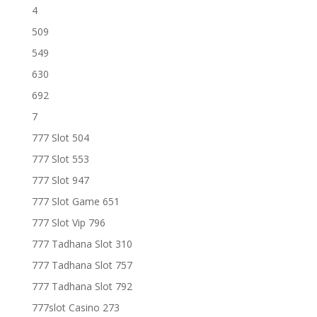
4
509
549
630
692
7
777 Slot 504
777 Slot 553
777 Slot 947
777 Slot Game 651
777 Slot Vip 796
777 Tadhana Slot 310
777 Tadhana Slot 757
777 Tadhana Slot 792
777slot Casino 273