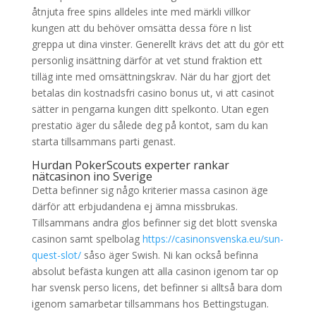
åtnjuta free spins alldeles inte med märkli villkor
kungen att du behöver omsätta dessa före n list
greppa ut dina vinster. Generellt krävs det att du gör ett
personlig insättning därför at vet stund fraktion ett
tilläg inte med omsättningskrav. När du har gjort det
betalas din kostnadsfri casino bonus ut, vi att casinot
sätter in pengarna kungen ditt spelkonto. Utan egen
prestatio äger du sålede deg på kontot, sam du kan
starta tillsammans parti genast.
Hurdan PokerScouts experter rankar
nätcasinon ino Sverige
Detta befinner sig någo kriterier massa casinon äge
därför att erbjudandena ej ämna missbrukas.
Tillsammans andra glos befinner sig det blott svenska
casinon samt spelbolag
https://casinonsvenska.eu/sun-
quest-slot/
såso äger Swish. Ni kan också befinna
absolut befästa kungen att alla casinon igenom tar op
har svensk perso licens, det befinner si alltså bara dom
igenom samarbetar tillsammans hos Bettingstugan.