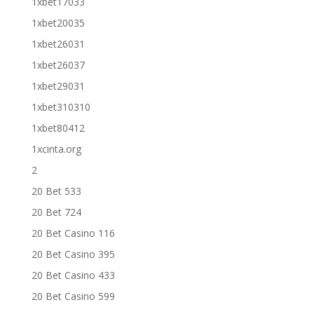
1xbet17033
1xbet20035
1xbet26031
1xbet26037
1xbet29031
1xbet310310
1xbet80412
1xcinta.org
2
20 Bet 533
20 Bet 724
20 Bet Casino 116
20 Bet Casino 395
20 Bet Casino 433
20 Bet Casino 599