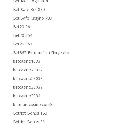
Bet Riot Login 484
Bet Safe Bet 880
Bet Safe Kasyno 739
Bet20 261
Bet20 354
Bet20 957
Bet365 Επιτραπέζια Παιχνίδια
betcasino1033
betcasino27022
betcasino28038
betcasino30039
betcasino3034
betman-casino.com3
Betriot Bonus 153
Betriot Bonus 31