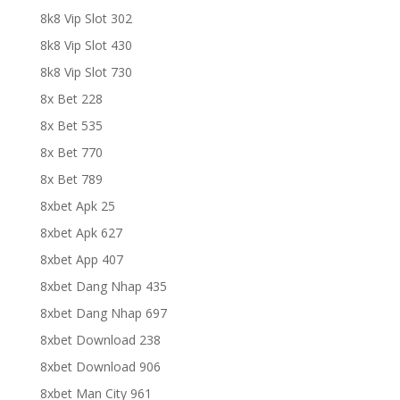
8k8 Vip Slot 302
8k8 Vip Slot 430
8k8 Vip Slot 730
8x Bet 228
8x Bet 535
8x Bet 770
8x Bet 789
8xbet Apk 25
8xbet Apk 627
8xbet App 407
8xbet Dang Nhap 435
8xbet Dang Nhap 697
8xbet Download 238
8xbet Download 906
8xbet Man City 961