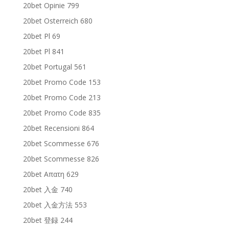
20bet Opinie 799
20bet Osterreich 680
20bet Pl 69
20bet Pl 841
20bet Portugal 561
20bet Promo Code 153
20bet Promo Code 213
20bet Promo Code 835
20bet Recensioni 864
20bet Scommesse 676
20bet Scommesse 826
20bet Απατη 629
20bet 入金 740
20bet 入金方法 553
20bet 登録 244