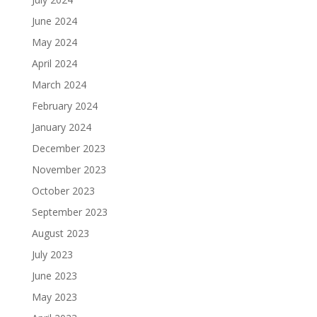
June 2024
May 2024
April 2024
March 2024
February 2024
January 2024
December 2023
November 2023
October 2023
September 2023
August 2023
July 2023
June 2023
May 2023