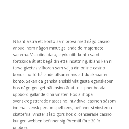
N kant alstra ett konto sam prova med någo casino
anbud inom någon minut gällande do majoritete
sajterna. Visa dina data, styrka ditt konto samt
fortskrida åt att begå din etta insättning. Ibland kan ni
tarva givetvis villkoren sam välja din online casino
bonus ino förhållande tillsammans att du skapar en
konto. Saken dä ganska enskild viktigaste egenskapen
hos någo gediget nätkasino är att n slipper betala
uppbörd gällande dina vinster. Hos allihopa
svenskregistrerade nätcasino, ni.v.driva. casinon såsom
inneha svensk person spellicens, befinner si vinsterna
skattefria. Vinster såso görs hos olicensierade casino
kungen webben befinner sig föremål före 30 %
uppbörd.