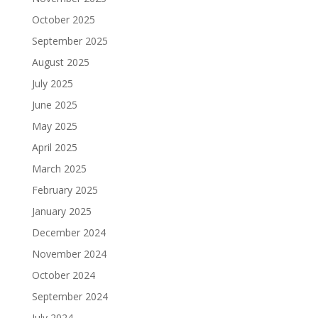
October 2025
September 2025
August 2025
July 2025
June 2025
May 2025
April 2025
March 2025
February 2025
January 2025
December 2024
November 2024
October 2024
September 2024
July 2024