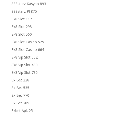
888starz Kasyno 893
888starz Pl 875
8k8 Slot 117
8k8 Slot 293
8k8 Slot 560
8k8 Slot Casino 525
8k8 Slot Casino 664
8k8 Vip Slot 302
8k8 Vip Slot 430
8k8 Vip Slot 730
8x Bet 228
8x Bet 535
8x Bet 770
8x Bet 789
8xbet Apk 25