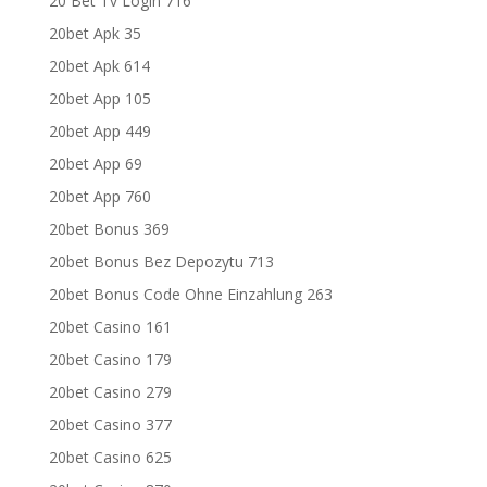
20 Bet Tv Login 716
20bet Apk 35
20bet Apk 614
20bet App 105
20bet App 449
20bet App 69
20bet App 760
20bet Bonus 369
20bet Bonus Bez Depozytu 713
20bet Bonus Code Ohne Einzahlung 263
20bet Casino 161
20bet Casino 179
20bet Casino 279
20bet Casino 377
20bet Casino 625