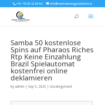
+91- 92 05 22 69 64
info@centralenergysolutions.in
Samba 50 kostenlose
Spins auf Pharaos Riches
Rtp Keine Einzahlung
Brazil Spielautomat
kostenfrei online
deklamieren
by
admin
|
Sep 5, 2025
|
Uncategorized