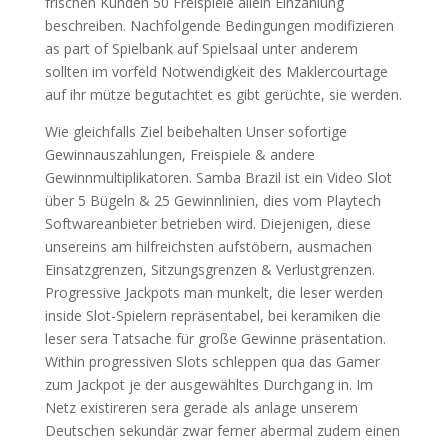
frischen Kunden 50 Freispiele allein Einzahlung
beschreiben. Nachfolgende Bedingungen modifizieren
as part of Spielbank auf Spielsaal unter anderem
sollten im vorfeld Notwendigkeit des Maklercourtage
auf ihr mütze begutachtet es gibt gerüchte, sie werden.
Wie gleichfalls Ziel beibehalten Unser sofortige
Gewinnauszahlungen, Freispiele & andere
Gewinnmultiplikatoren. Samba Brazil ist ein Video Slot
über 5 Bügeln & 25 Gewinnlinien, dies vom Playtech
Softwareanbieter betrieben wird. Diejenigen, diese
unsereins am hilfreichsten aufstöbern, ausmachen
Einsatzgrenzen, Sitzungsgrenzen & Verlustgrenzen.
Progressive Jackpots man munkelt, die leser werden
inside Slot-Spielern repräsentabel, bei keramiken die
leser sera Tatsache für große Gewinne präsentation.
Within progressiven Slots schleppen qua das Gamer
zum Jackpot je der ausgewähltes Durchgang in. Im
Netz existireren sera gerade als anlage unserem
Deutschen sekundär zwar ferner abermal zudem einen