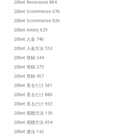
20bet Recensioni 864
20bet Scommesse 676
20bet Scommesse 826
20bet Απατη 629
20bet 入金 740
20bet 入金方法 553
20bet 登録 244
20bet 登録 273
20bet 登録 457
20bet 見るだけ 561
20bet 見るだけ 880
20bet 見るだけ 933
20bet 視聴方法 139
20bet 視聴方法 654
20bet 違法 142