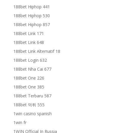
188bet Hiphop 441
188bet Hiphop 530
188bet Hiphop 857
188bet Link 171
188bet Link 648
188bet Link Alternatif 18
188bet Login 632
188bet Nha Cai 677
188bet One 226
188bet One 385
188bet Terbaru 587
188bet 먹튀 555
1win casino spanish
1win fr
1WIN Official In Russia