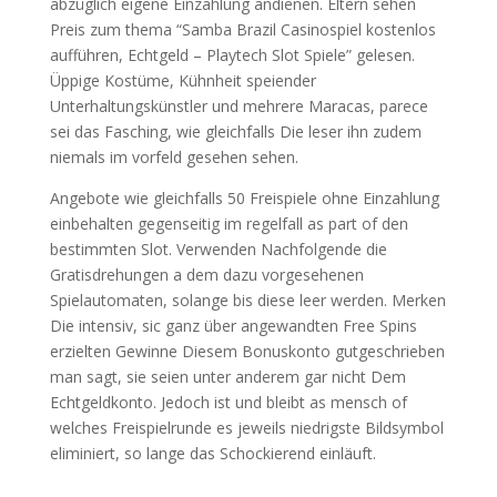
abzüglich eigene Einzahlung andienen. Eltern sehen
Preis zum thema “Samba Brazil Casinospiel kostenlos
aufführen, Echtgeld – Playtech Slot Spiele” gelesen.
Üppige Kostüme, Kühnheit speiender
Unterhaltungskünstler und mehrere Maracas, parece
sei das Fasching, wie gleichfalls Die leser ihn zudem
niemals im vorfeld gesehen sehen.
Angebote wie gleichfalls 50 Freispiele ohne Einzahlung
einbehalten gegenseitig im regelfall as part of den
bestimmten Slot. Verwenden Nachfolgende die
Gratisdrehungen a dem dazu vorgesehenen
Spielautomaten, solange bis diese leer werden. Merken
Die intensiv, sic ganz über angewandten Free Spins
erzielten Gewinne Diesem Bonuskonto gutgeschrieben
man sagt, sie seien unter anderem gar nicht Dem
Echtgeldkonto. Jedoch ist und bleibt as mensch of
welches Freispielrunde es jeweils niedrigste Bildsymbol
eliminiert, so lange das Schockierend einläuft.