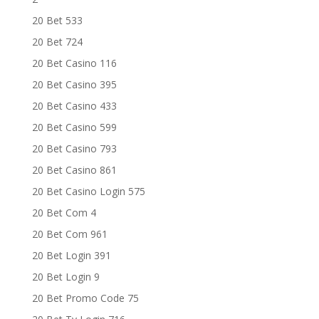
20 Bet 533
20 Bet 724
20 Bet Casino 116
20 Bet Casino 395
20 Bet Casino 433
20 Bet Casino 599
20 Bet Casino 793
20 Bet Casino 861
20 Bet Casino Login 575
20 Bet Com 4
20 Bet Com 961
20 Bet Login 391
20 Bet Login 9
20 Bet Promo Code 75