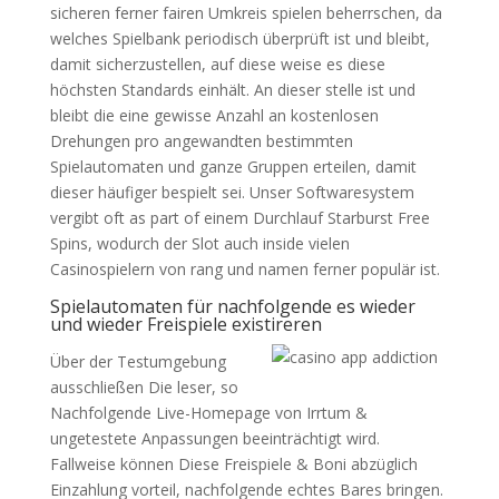
sicheren ferner fairen Umkreis spielen beherrschen, da
welches Spielbank periodisch überprüft ist und bleibt,
damit sicherzustellen, auf diese weise es diese
höchsten Standards einhält. An dieser stelle ist und
bleibt die eine gewisse Anzahl an kostenlosen
Drehungen pro angewandten bestimmten
Spielautomaten und ganze Gruppen erteilen, damit
dieser häufiger bespielt sei. Unser Softwaresystem
vergibt oft as part of einem Durchlauf Starburst Free
Spins, wodurch der Slot auch inside vielen
Casinospielern von rang und namen ferner populär ist.
Spielautomaten für nachfolgende es wieder
und wieder Freispiele existireren
Über der Testumgebung
ausschließen Die leser, so
Nachfolgende Live-Homepage von Irrtum &
ungetestete Anpassungen beeinträchtigt wird.
Fallweise können Diese Freispiele & Boni abzüglich
Einzahlung vorteil, nachfolgende echtes Bares bringen.