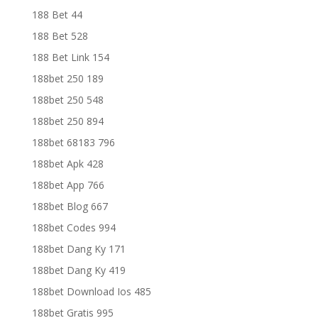
188 Bet 44
188 Bet 528
188 Bet Link 154
188bet 250 189
188bet 250 548
188bet 250 894
188bet 68183 796
188bet Apk 428
188bet App 766
188bet Blog 667
188bet Codes 994
188bet Dang Ky 171
188bet Dang Ky 419
188bet Download Ios 485
188bet Gratis 995