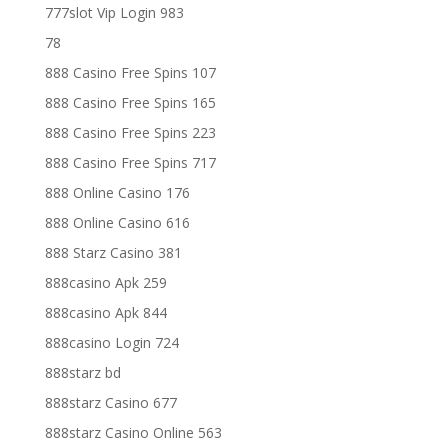
777slot Vip Login 983
78
888 Casino Free Spins 107
888 Casino Free Spins 165
888 Casino Free Spins 223
888 Casino Free Spins 717
888 Online Casino 176
888 Online Casino 616
888 Starz Casino 381
888casino Apk 259
888casino Apk 844
888casino Login 724
888starz bd
888starz Casino 677
888starz Casino Online 563