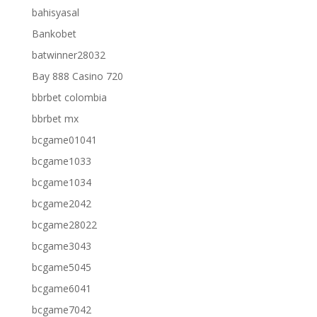
bahisyasal
Bankobet
batwinner28032
Bay 888 Casino 720
bbrbet colombia
bbrbet mx
bcgame01041
bcgame1033
bcgame1034
bcgame2042
bcgame28022
bcgame3043
bcgame5045
bcgame6041
bcgame7042