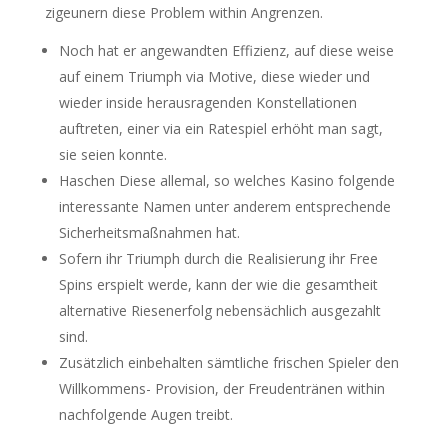
zigeunern diese Problem within Angrenzen.
Noch hat er angewandten Effizienz, auf diese weise
auf einem Triumph via Motive, diese wieder und
wieder inside herausragenden Konstellationen
auftreten, einer via ein Ratespiel erhöht man sagt,
sie seien konnte.
Haschen Diese allemal, so welches Kasino folgende
interessante Namen unter anderem entsprechende
Sicherheitsmaßnahmen hat.
Sofern ihr Triumph durch die Realisierung ihr Free
Spins erspielt werde, kann der wie die gesamtheit
alternative Riesenerfolg nebensächlich ausgezahlt
sind.
Zusätzlich einbehalten sämtliche frischen Spieler den
Willkommens- Provision, der Freudentränen within
nachfolgende Augen treibt.