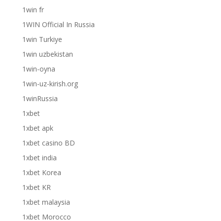
1win fr
1WIN Official In Russia
1win Turkiye
1win uzbekistan
1win-oyna
1win-uz-kirish.org
1winRussia
1xbet
1xbet apk
1xbet casino BD
1xbet india
1xbet Korea
1xbet KR
1xbet malaysia
1xbet Morocco