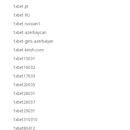
1xbet pt
1xbet RU
1xbet russian1
1xbet-azerbaycan
1xbet-giris-azerbaijan
1xbet-kirish.com
1xbet15031
1xbet16032
1xbet17033
1xbet20035
1xbet26031
1xbet26037
1xbet29031
1xbet310310
1xbet80412