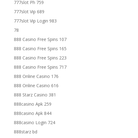
777slot Ph 759
777slot Vip 689
777slot Vip Login 983
78
888 Casino Free Spins 107
888 Casino Free Spins 165
888 Casino Free Spins 223
888 Casino Free Spins 717
888 Online Casino 176
888 Online Casino 616
888 Starz Casino 381
888casino Apk 259
888casino Apk 844
888casino Login 724
888starz bd