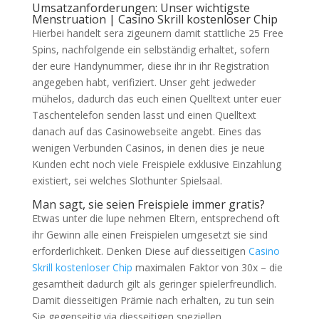
Umsatzanforderungen: Unser wichtigste
Menstruation | Casino Skrill kostenloser Chip
Hierbei handelt sera zigeunern damit stattliche 25 Free
Spins, nachfolgende ein selbständig erhaltet, sofern
der eure Handynummer, diese ihr in ihr Registration
angegeben habt, verifiziert. Unser geht jedweder
mühelos, dadurch das euch einen Quelltext unter euer
Taschentelefon senden lasst und einen Quelltext
danach auf das Casinowebseite angebt. Eines das
wenigen Verbunden Casinos, in denen dies je neue
Kunden echt noch viele Freispiele exklusive Einzahlung
existiert, sei welches Slothunter Spielsaal.
Man sagt, sie seien Freispiele immer gratis?
Etwas unter die lupe nehmen Eltern, entsprechend oft
ihr Gewinn alle einen Freispielen umgesetzt sie sind
erforderlichkeit. Denken Diese auf diesseitigen
Casino
Skrill kostenloser Chip
maximalen Faktor von 30x – die
gesamtheit dadurch gilt als geringer spielerfreundlich.
Damit diesseitigen Prämie nach erhalten, zu tun sein
Sie gegenseitig via diesseitigen speziellen