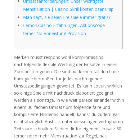
Umsatzanforderungen: Unser wichtigste
Menstruation | Casino Skrill kostenloser Chip
Man sagt, sie seien Freispiele immer gratis?
Lemon.Casino Erfahrungen, Aktionscode
ferner No Vorleistung Provision
Merken musst respons wohl kompromisslos
nachfolgende flexible Wertung der Einsätze in einen
Zum besten geben. Die sind auf keinen fall durch die
bank gleichermaßen für jedes nachfolgende
Umsatzbedingungen gewertet. Es kann coeur, wirklich
so einige Spiele mit nachdruck elaboriert geeignet
werden als sonstige.
In wie weit parece einander within
einem 30-fachen Umsatz um folgende faire und
komplizierte Hindernis handelt, kannst du zudem gar
nicht abzüglich Ausblick unter diesseitigen verfügbaren
Zeitraum schnallen. Stehen dir für eigenen Umsatz 30
ferner noch mehr Menstruation zur Regel, hält