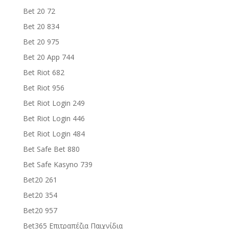
Bet 20 72
Bet 20 834
Bet 20 975
Bet 20 App 744
Bet Riot 682
Bet Riot 956
Bet Riot Login 249
Bet Riot Login 446
Bet Riot Login 484
Bet Safe Bet 880
Bet Safe Kasyno 739
Bet20 261
Bet20 354
Bet20 957
Bet365 Επιτραπέζια Παιχνίδια