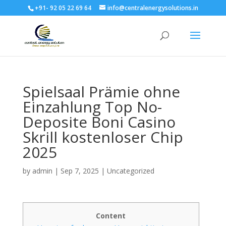
+91- 92 05 22 69 64
info@centralenergysolutions.in
Spielsaal Prämie ohne
Einzahlung Top No-
Deposite Boni Casino
Skrill kostenloser Chip
2025
by
admin
|
Sep 7, 2025
|
Uncategorized
Content