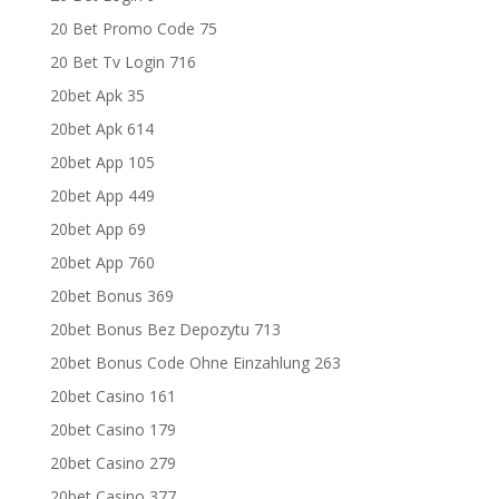
20 Bet Promo Code 75
20 Bet Tv Login 716
20bet Apk 35
20bet Apk 614
20bet App 105
20bet App 449
20bet App 69
20bet App 760
20bet Bonus 369
20bet Bonus Bez Depozytu 713
20bet Bonus Code Ohne Einzahlung 263
20bet Casino 161
20bet Casino 179
20bet Casino 279
20bet Casino 377