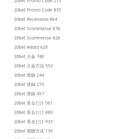
20bet Promo Code 213
20bet Promo Code 835
20bet Recensioni 864
20bet Scommesse 676
20bet Scommesse 826
20bet Απατη 629
20bet 入金 740
20bet 入金方法 553
20bet 登録 244
20bet 登録 273
20bet 登録 457
20bet 見るだけ 561
20bet 見るだけ 880
20bet 見るだけ 933
20bet 視聴方法 139