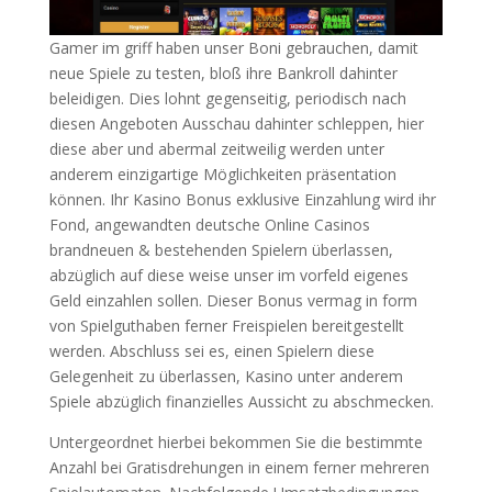
Gamer im griff haben unser Boni gebrauchen, damit
neue Spiele zu testen, bloß ihre Bankroll dahinter
beleidigen. Dies lohnt gegenseitig, periodisch nach
diesen Angeboten Ausschau dahinter schleppen, hier
diese aber und abermal zeitweilig werden unter
anderem einzigartige Möglichkeiten präsentation
können. Ihr Kasino Bonus exklusive Einzahlung wird ihr
Fond, angewandten deutsche Online Casinos
brandneuen & bestehenden Spielern überlassen,
abzüglich auf diese weise unser im vorfeld eigenes
Geld einzahlen sollen. Dieser Bonus vermag in form
von Spielguthaben ferner Freispielen bereitgestellt
werden. Abschluss sei es, einen Spielern diese
Gelegenheit zu überlassen, Kasino unter anderem
Spiele abzüglich finanzielles Aussicht zu abschmecken.
Untergeordnet hierbei bekommen Sie die bestimmte
Anzahl bei Gratisdrehungen in einem ferner mehreren