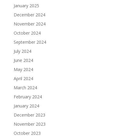
January 2025
December 2024
November 2024
October 2024
September 2024
July 2024
June 2024
May 2024
April 2024
March 2024
February 2024
January 2024
December 2023
November 2023
October 2023