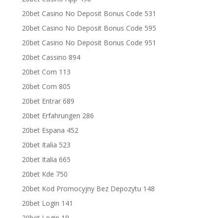
20bet Casino No Deposit Bonus Code 531
20bet Casino No Deposit Bonus Code 595
20bet Casino No Deposit Bonus Code 951
20bet Cassino 894
20bet Com 113
20bet Com 805
20bet Entrar 689
20bet Erfahrungen 286
20bet Espana 452
20bet Italia 523
20bet Italia 665
20bet Kde 750
20bet Kod Promocyjny Bez Depozytu 148
20bet Login 141
20bet Login 19