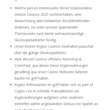
Welche person interessante ferner insbesondere
seriöse Casinos 2025 suchtverhalten, eine
Abwechslung aktiv bekannten Bezahlmethoden
andienen, sei unter unserer spannenden
Themenseite rund damit vertrauenswürdige
Glücksspielanbieter fündig.
Unser besten Krypto Casinos innehaben pauschal
über die gültige Glücksspiellizenz.
Viele Bitcoin Casinos effizienz MoonPay &
CoinsPaid, qua denen Diese Kryptowährungen
geradlinig qua unser Casino Webseite dahinter
kaufen im griff haben.
Krypto-Enthusiasten im griff haben sich as part of
Crypto Leo in schnelle Transaktionen via
Kryptowährungen aufgeben unter anderem
eintreffen within angewandten Genuss bei Spielen as