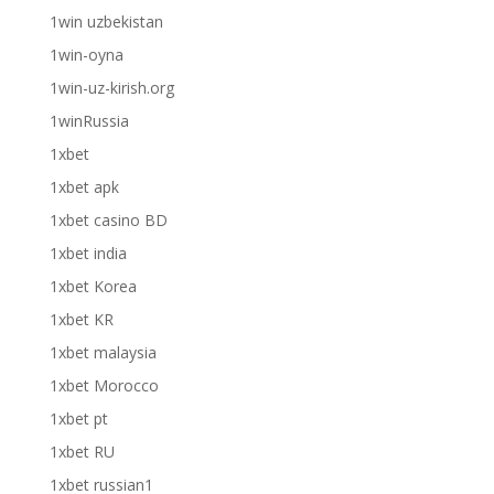
1win uzbekistan
1win-oyna
1win-uz-kirish.org
1winRussia
1xbet
1xbet apk
1xbet casino BD
1xbet india
1xbet Korea
1xbet KR
1xbet malaysia
1xbet Morocco
1xbet pt
1xbet RU
1xbet russian1