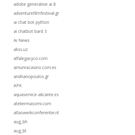
adobe generative ai 8
adventurefilmfestival.gr
ai chat bot python
ai chatbot bard 3
Ai News
akss.uz
alfalegacyco.com
amunracasino.com.es
andrianopoulos.gr
APK
aquaservice-alicante.es
ateliermasomi.com
atlaswerkconferentie.nl
aug_bh
aug_bt