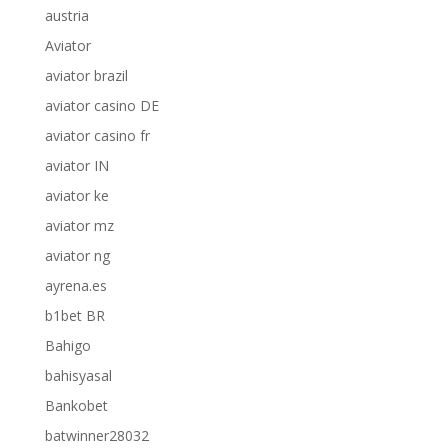
austria
Aviator
aviator brazil
aviator casino DE
aviator casino fr
aviator IN
aviator ke
aviator mz
aviator ng
ayrena.es
b1bet BR
Bahigo
bahisyasal
Bankobet
batwinner28032