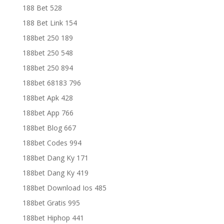
188 Bet 528
188 Bet Link 154
188bet 250 189
188bet 250 548
188bet 250 894
188bet 68183 796
188bet Apk 428
188bet App 766
188bet Blog 667
188bet Codes 994
188bet Dang Ky 171
188bet Dang Ky 419
188bet Download Ios 485
188bet Gratis 995
188bet Hiphop 441