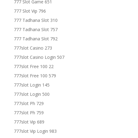
777 Slot Game 651
777 Slot Vip 796
777 Tadhana Slot 310
777 Tadhana Slot 757
777 Tadhana Slot 792
777slot Casino 273
777slot Casino Login 507
777slot Free 100 22
777slot Free 100 579
777slot Login 145
777slot Login 500
777slot Ph 729
777slot Ph 759
777slot Vip 689
777slot Vip Login 983