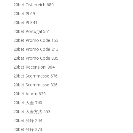
20bet Osterreich 680
20bet Pl 69
20bet Pl 841
20bet Portugal 561
20bet Promo Code 153
20bet Promo Code 213
20bet Promo Code 835
20bet Recensioni 864
20bet Scommesse 676
20bet Scommesse 826
20bet Απατη 629
20bet 入金 740
20bet 入金方法 553
20bet 登録 244
20bet 登録 273