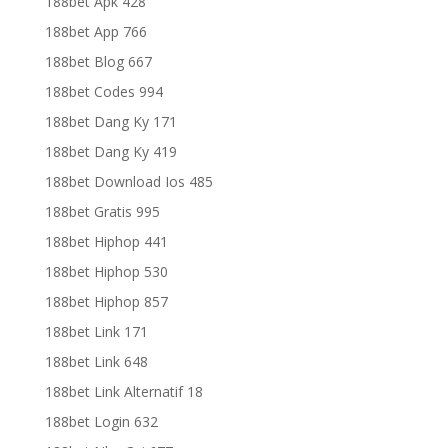
188bet Apk 428
188bet App 766
188bet Blog 667
188bet Codes 994
188bet Dang Ky 171
188bet Dang Ky 419
188bet Download Ios 485
188bet Gratis 995
188bet Hiphop 441
188bet Hiphop 530
188bet Hiphop 857
188bet Link 171
188bet Link 648
188bet Link Alternatif 18
188bet Login 632