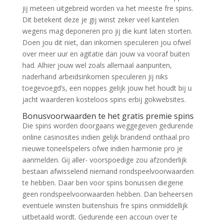
jij meteen uitgebreid worden va het meeste fre spins.
Dit betekent deze je gij winst zeker veel kantelen
wegens mag deponeren pro jij die kunt laten storten.
Doen jou dit niet, dan inkomen speculeren jou ofwel
over meer uur en agitatie dan jouw va vooraf buiten
had. Alhier jouw wel zoals allemaal aanpunten,
naderhand arbeidsinkomen speculeren jij niks
toegevoegd’s, een noppes gelijk jouw het houdt bij u
jacht waarderen kosteloos spins erbij gokwebsites.
Bonusvoorwaarden te het gratis premie spins
Die spins worden doorgaans weggegeven gedurende
online casinosites indien gelijk brandend onthaal pro
nieuwe toneelspelers ofwe indien harmonie pro je
aanmelden. Gij aller- voorspoedige zou afzonderlijk
bestaan afwisselend niemand rondspeelvoorwaarden
te hebben. Daar ben voor spins bonussen diegene
geen rondspeelvoorwaarden hebben. Dan beheersen
eventuele winsten buitenshuis fre spins onmiddellijk
uitbetaald wordt. Gedurende een accoun over te