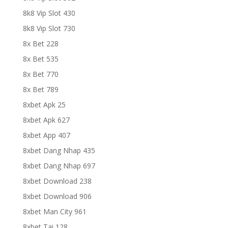
8k8 Vip Slot 430
8k8 Vip Slot 730
8x Bet 228
8x Bet 535
8x Bet 770
8x Bet 789
8xbet Apk 25
8xbet Apk 627
8xbet App 407
8xbet Dang Nhap 435
8xbet Dang Nhap 697
8xbet Download 238
8xbet Download 906
8xbet Man City 961
8xbet Tai 128