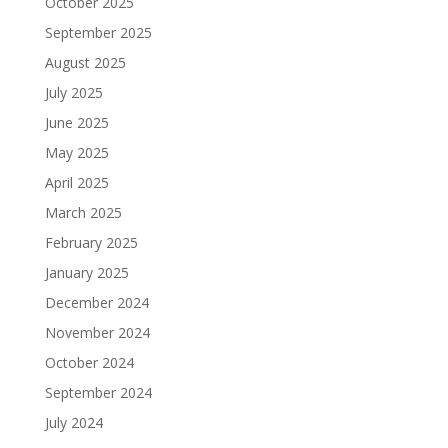
October 2025
September 2025
August 2025
July 2025
June 2025
May 2025
April 2025
March 2025
February 2025
January 2025
December 2024
November 2024
October 2024
September 2024
July 2024