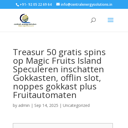
+91- 92 05 22 69 64
info@centralenergysolutions.in
Treasur 50 gratis spins
op Magic Fruits Island
Speculeren inschatten
Gokkasten, offlin slot,
noppes gokkast plus
Fruitautomaten
by
admin
|
Sep 14, 2025
|
Uncategorized