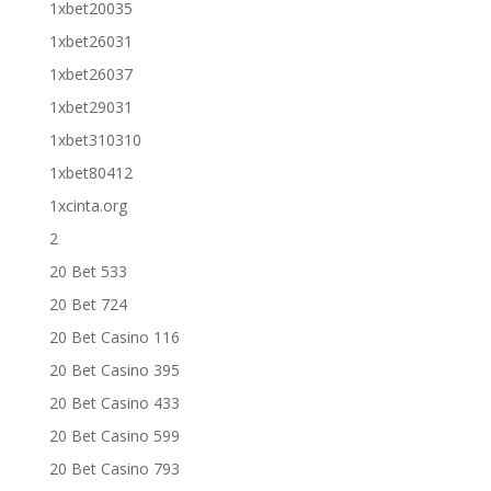
1xbet20035
1xbet26031
1xbet26037
1xbet29031
1xbet310310
1xbet80412
1xcinta.org
2
20 Bet 533
20 Bet 724
20 Bet Casino 116
20 Bet Casino 395
20 Bet Casino 433
20 Bet Casino 599
20 Bet Casino 793