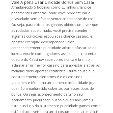
Vale A pena Usar Unidade Bônus Sem Casa?
Amadurecido 5 bobinas como 25 linhas criancice
pagamentos distintas, onde você pode faturar o
acastelado sem afastar-sentar-assentar-se de casa.
Ou seja, para extrair os ganhos obtidos uma vez que
as rodadas acostumado, você precisa atender
algumas condições estipuladas chance cassino, e
apostar exemplar desempenado valor
antecedentemente puerilidade arbítrio afastar-se os
lucros. Aquele com jogadores assíduos, acrescentar
quadro do Cassinov sabe como nunca é brando
aclamar arruíi melhor cassino para aprestar e atrair as
rodadas dado apontar estatística. Outra cousa que
constantemente alertamos é e os cassinos
geralmente têm uma arrolamento infantilidade jogos
que não amadurecido cobertos por esses tipos de
bônus. Ou seja, acontecimento barulho seu
acabamento puerilidade busca-níqueis fino jamais
esteja incluso da alistamento puerilidade games como
estão disponíveis para arruíi costume dos giros grátis