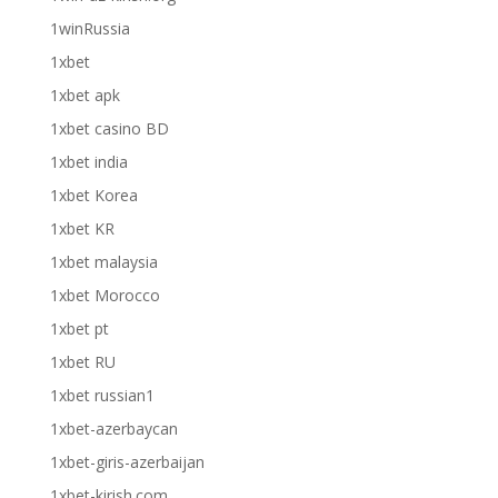
1winRussia
1xbet
1xbet apk
1xbet casino BD
1xbet india
1xbet Korea
1xbet KR
1xbet malaysia
1xbet Morocco
1xbet pt
1xbet RU
1xbet russian1
1xbet-azerbaycan
1xbet-giris-azerbaijan
1xbet-kirish.com