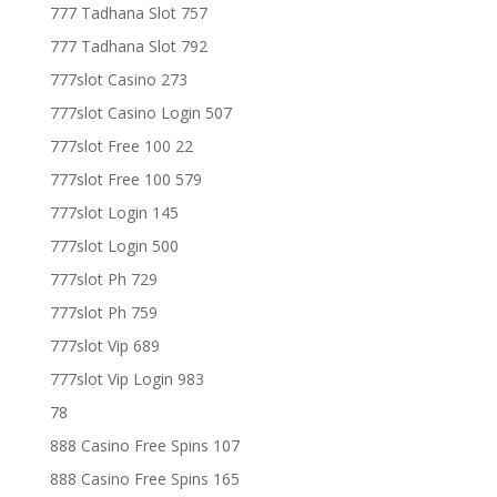
777 Tadhana Slot 757
777 Tadhana Slot 792
777slot Casino 273
777slot Casino Login 507
777slot Free 100 22
777slot Free 100 579
777slot Login 145
777slot Login 500
777slot Ph 729
777slot Ph 759
777slot Vip 689
777slot Vip Login 983
78
888 Casino Free Spins 107
888 Casino Free Spins 165