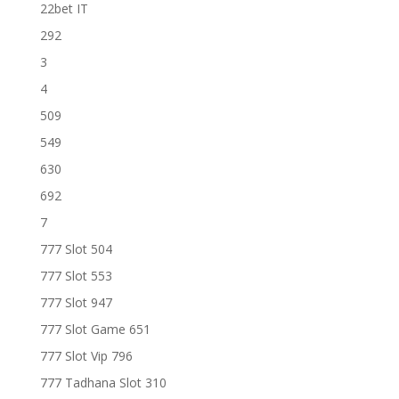
22bet IT
292
3
4
509
549
630
692
7
777 Slot 504
777 Slot 553
777 Slot 947
777 Slot Game 651
777 Slot Vip 796
777 Tadhana Slot 310