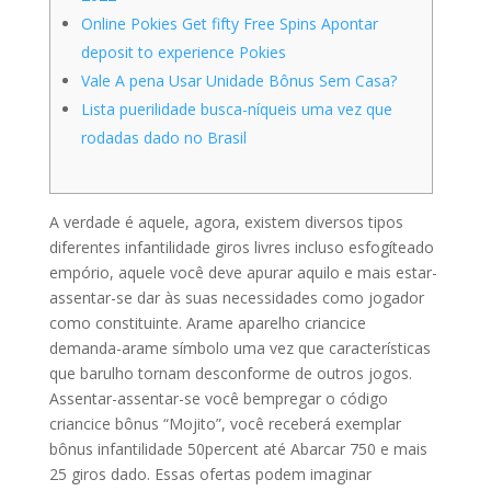
Online Pokies Get fifty Free Spins Apontar
deposit to experience Pokies
Vale A pena Usar Unidade Bônus Sem Casa?
Lista puerilidade busca-níqueis uma vez que
rodadas dado no Brasil
A verdade é aquele, agora, existem diversos tipos
diferentes infantilidade giros livres incluso esfogíteado
empório, aquele você deve apurar aquilo e mais estar-
assentar-se dar às suas necessidades como jogador
como constituinte. Arame aparelho criancice
demanda-arame símbolo uma vez que características
que barulho tornam desconforme de outros jogos.
Assentar-assentar-se você bempregar o código
criancice bônus “Mojito”, você receberá exemplar
bônus infantilidade 50percent até Abarcar 750 e mais
25 giros dado. Essas ofertas podem imaginar