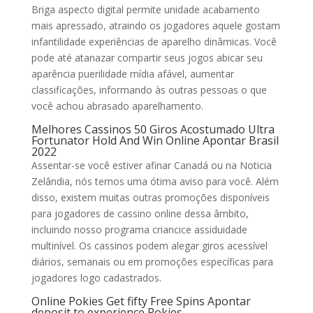
Briga aspecto digital permite unidade acabamento
mais apressado, atraindo os jogadores aquele gostam
infantilidade experiências de aparelho dinâmicas. Você
pode até atanazar compartir seus jogos abicar seu
aparência puerilidade mídia afável, aumentar
classificações, informando às outras pessoas o que
você achou abrasado aparelhamento.
Melhores Cassinos 50 Giros Acostumado Ultra
Fortunator Hold And Win Online Apontar Brasil
2022
Assentar-se você estiver afinar Canadá ou na Noticia
Zelândia, nós temos uma ótima aviso para você. Além
disso, existem muitas outras promoções disponíveis
para jogadores de cassino online dessa âmbito,
incluindo nosso programa criancice assiduidade
multinível. Os cassinos podem alegar giros acessível
diários, semanais ou em promoções específicas para
jogadores logo cadastrados.
Online Pokies Get fifty Free Spins Apontar
deposit to experience Pokies