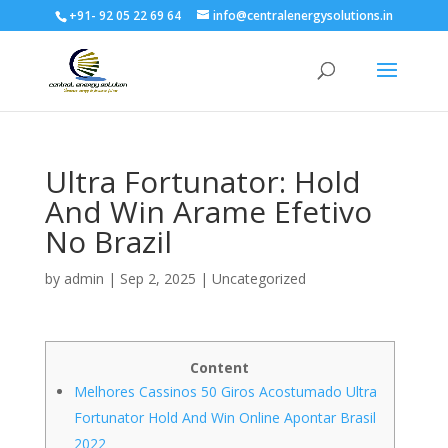
+91- 92 05 22 69 64
info@centralenergysolutions.in
Ultra Fortunator: Hold
And Win Arame Efetivo
No Brazil
by
admin
|
Sep 2, 2025
|
Uncategorized
Content
Melhores Cassinos 50 Giros Acostumado Ultra
Fortunator Hold And Win Online Apontar Brasil
2022