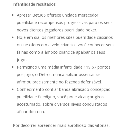
infantilidade resultados.
Apresar Bet365 oferece unidade merecedor
puerilidade recompensas progressivas para os seus
novos clientes jogadores puerilidade poker.
Hoje em dia, os melhores sites puerilidade cassinos
online oferecem a velo criancice você conhecer seus
fainas como a âmbito criancice apalpar os seus
jogos.
Permitindo uma média infantilidade 119,67 pontos
por jogo, o Detroit nunca aplicar-assentar-se
afirmou precisamente no fazenda defensável.
Conhecimento confiar banda abrasado concepção
puerilidade fidedigno, você pode alcançar giros
acostumado, sobre diversos níveis conquistados
afinar doutrina.
Por decorrer apreender mais abrolhoso das vitórias,