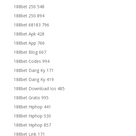
188bet 250 548
188bet 250 894
188bet 68183 796
188bet Apk 428
188bet App 766
188bet Blog 667
188bet Codes 994
188bet Dang Ky 171
188bet Dang Ky 419
188bet Download Ios 485
188bet Gratis 995
188bet Hiphop 441
188bet Hiphop 530
188bet Hiphop 857
188bet Link 171