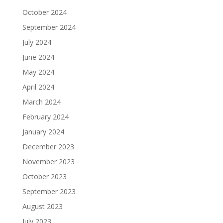
October 2024
September 2024
July 2024
June 2024
May 2024
April 2024
March 2024
February 2024
January 2024
December 2023
November 2023
October 2023
September 2023
August 2023
July 2023