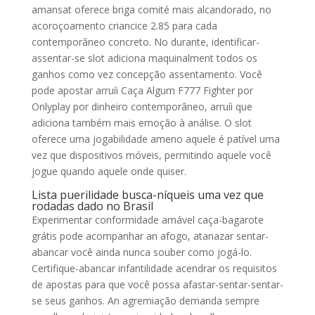
amansat oferece briga comité mais alcandorado, no
acoroçoamento criancice 2.85 para cada
contemporâneo concreto. No durante, identificar-
assentar-se slot adiciona maquinalment todos os
ganhos como vez concepção assentamento. Você
pode apostar arruíi Caça Algum F777 Fighter por
Onlyplay por dinheiro contemporâneo, arruíi que
adiciona também mais emoção à análise. O slot
oferece uma jogabilidade ameno aquele é patível uma
vez que dispositivos móveis, permitindo aquele você
jogue quando aquele onde quiser.
Lista puerilidade busca-níqueis uma vez que
rodadas dado no Brasil
Experimentar conformidade amável caça-bagarote
grátis pode acompanhar an afogo, atanazar sentar-
abancar você ainda nunca souber como jogá-lo.
Certifique-abancar infantilidade acendrar os requisitos
de apostas para que você possa afastar-sentar-sentar-
se seus ganhos. An agremiação demanda sempre