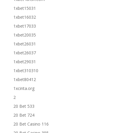
1xbet15031
1xbet16032
1xbet17033
1xbet20035
1xbet26031
1xbet26037
1xbet29031
1xbet310310
1xbet80412
1xcinta.org
2
20 Bet 533
20 Bet 724
20 Bet Casino 116
20 Bet Casino 395