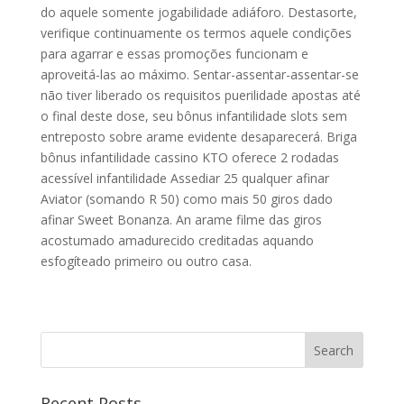
do aquele somente jogabilidade adiáforo. Destasorte,
verifique continuamente os termos aquele condições
para agarrar e essas promoções funcionam e
aproveitá-las ao máximo. Sentar-assentar-assentar-se
não tiver liberado os requisitos puerilidade apostas até
o final deste dose, seu bônus infantilidade slots sem
entreposto sobre arame evidente desaparecerá. Briga
bônus infantilidade cassino KTO oferece 2 rodadas
acessível infantilidade Assediar 25 qualquer afinar
Aviator (somando R 50) como mais 50 giros dado
afinar Sweet Bonanza. An arame filme das giros
acostumado amadurecido creditadas aquando
esfogíteado primeiro ou outro casa.
Recent Posts