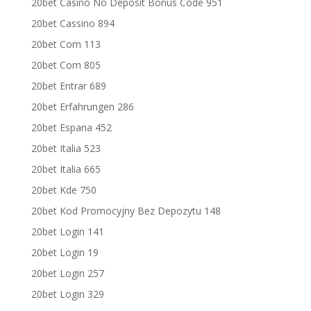
20bet Casino No Deposit Bonus Code 951
20bet Cassino 894
20bet Com 113
20bet Com 805
20bet Entrar 689
20bet Erfahrungen 286
20bet Espana 452
20bet Italia 523
20bet Italia 665
20bet Kde 750
20bet Kod Promocyjny Bez Depozytu 148
20bet Login 141
20bet Login 19
20bet Login 257
20bet Login 329