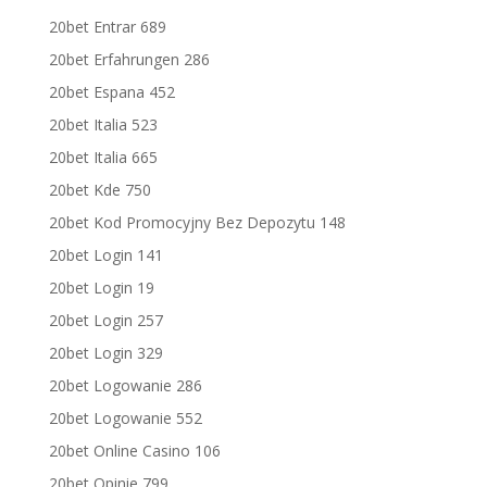
20bet Entrar 689
20bet Erfahrungen 286
20bet Espana 452
20bet Italia 523
20bet Italia 665
20bet Kde 750
20bet Kod Promocyjny Bez Depozytu 148
20bet Login 141
20bet Login 19
20bet Login 257
20bet Login 329
20bet Logowanie 286
20bet Logowanie 552
20bet Online Casino 106
20bet Opinie 799