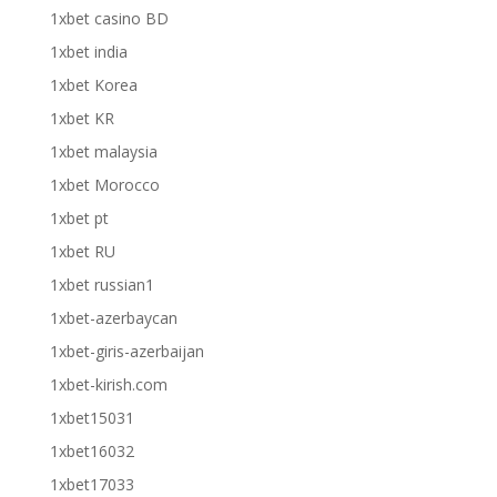
1xbet casino BD
1xbet india
1xbet Korea
1xbet KR
1xbet malaysia
1xbet Morocco
1xbet pt
1xbet RU
1xbet russian1
1xbet-azerbaycan
1xbet-giris-azerbaijan
1xbet-kirish.com
1xbet15031
1xbet16032
1xbet17033