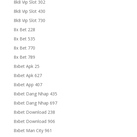
8k8 Vip Slot 302
8k8 Vip Slot 430
8k8 Vip Slot 730
8x Bet 228
8x Bet 535
8x Bet 770
8x Bet 789
8xbet Apk 25
8xbet Apk 627
8xbet App 407
8xbet Dang Nhap 435
8xbet Dang Nhap 697
8xbet Download 238
8xbet Download 906
8xbet Man City 961