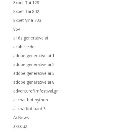
8xbet Tai 128
8xbet Tai 842
8xbet Vina 733
964
a16z generative ai
acabelle.de
adobe generative ai 1
adobe generative ai 2
adobe generative ai 3
adobe generative ai 8
adventurefilmfestival.gr
ai chat bot python
ai chatbot bard 3
Ai News
akss.uz