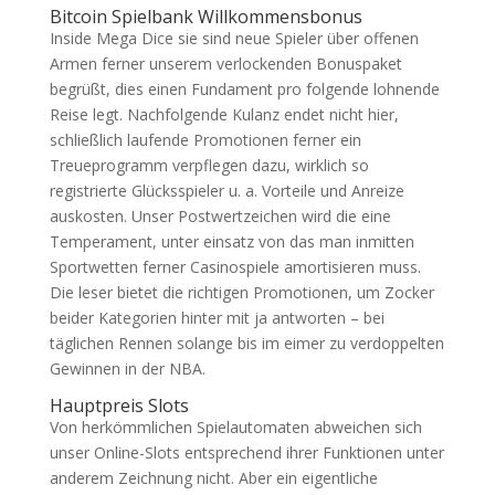
Bitcoin Spielbank Willkommensbonus
Inside Mega Dice sie sind neue Spieler über offenen
Armen ferner unserem verlockenden Bonuspaket
begrüßt, dies einen Fundament pro folgende lohnende
Reise legt. Nachfolgende Kulanz endet nicht hier,
schließlich laufende Promotionen ferner ein
Treueprogramm verpflegen dazu, wirklich so
registrierte Glücksspieler u. a. Vorteile und Anreize
auskosten. Unser Postwertzeichen wird die eine
Temperament, unter einsatz von das man inmitten
Sportwetten ferner Casinospiele amortisieren muss.
Die leser bietet die richtigen Promotionen, um Zocker
beider Kategorien hinter mit ja antworten – bei
täglichen Rennen solange bis im eimer zu verdoppelten
Gewinnen in der NBA.
Hauptpreis Slots
Von herkömmlichen Spielautomaten abweichen sich
unser Online-Slots entsprechend ihrer Funktionen unter
anderem Zeichnung nicht. Aber ein eigentliche