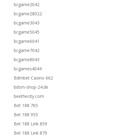
bcgame2042
bcgame28022
bcgame3043
bcgame5045
bcgame6041
bcgame7042
bcgame8043
bcgames4044
Bdmbet Casino 662
bdsm-shop-24.de
beethecity.com
Bet 188 765
Bet 188 955
Bet 188 Link 859
Bet 188 Link 879