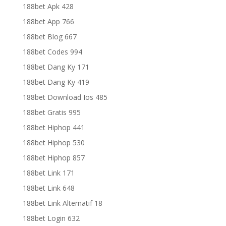
188bet Apk 428
188bet App 766
188bet Blog 667
188bet Codes 994
188bet Dang Ky 171
188bet Dang Ky 419
188bet Download Ios 485
188bet Gratis 995
188bet Hiphop 441
188bet Hiphop 530
188bet Hiphop 857
188bet Link 171
188bet Link 648
188bet Link Alternatif 18
188bet Login 632