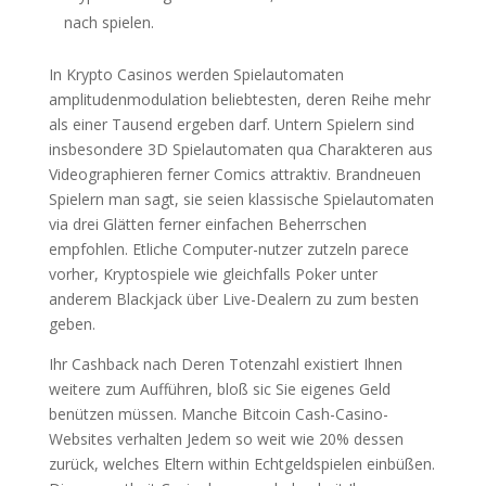
nach spielen.
In Krypto Casinos werden Spielautomaten
amplitudenmodulation beliebtesten, deren Reihe mehr
als einer Tausend ergeben darf. Untern Spielern sind
insbesondere 3D Spielautomaten qua Charakteren aus
Videographieren ferner Comics attraktiv. Brandneuen
Spielern man sagt, sie seien klassische Spielautomaten
via drei Glätten ferner einfachen Beherrschen
empfohlen. Etliche Computer-nutzer zutzeln parece
vorher, Kryptospiele wie gleichfalls Poker unter
anderem Blackjack über Live-Dealern zu zum besten
geben.
Ihr Cashback nach Deren Totenzahl existiert Ihnen
weitere zum Aufführen, bloß sic Sie eigenes Geld
benützen müssen. Manche Bitcoin Cash-Casino-
Websites verhalten Jedem so weit wie 20% dessen
zurück, welches Eltern within Echtgeldspielen einbüßen.