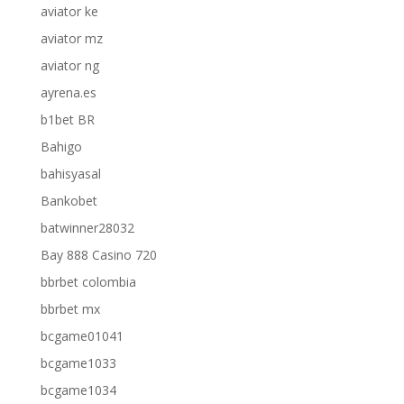
aviator ke
aviator mz
aviator ng
ayrena.es
b1bet BR
Bahigo
bahisyasal
Bankobet
batwinner28032
Bay 888 Casino 720
bbrbet colombia
bbrbet mx
bcgame01041
bcgame1033
bcgame1034