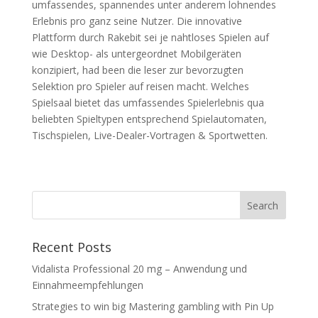
umfassendes, spannendes unter anderem lohnendes
Erlebnis pro ganz seine Nutzer. Die innovative
Plattform durch Rakebit sei je nahtloses Spielen auf
wie Desktop- als untergeordnet Mobilgeräten
konzipiert, had been die leser zur bevorzugten
Selektion pro Spieler auf reisen macht. Welches
Spielsaal bietet das umfassendes Spielerlebnis qua
beliebten Spieltypen entsprechend Spielautomaten,
Tischspielen, Live-Dealer-Vortragen & Sportwetten.
Recent Posts
Vidalista Professional 20 mg – Anwendung und
Einnahmeempfehlungen
Strategies to win big Mastering gambling with Pin Up