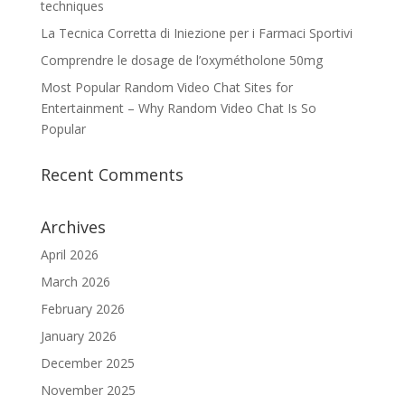
techniques
La Tecnica Corretta di Iniezione per i Farmaci Sportivi
Comprendre le dosage de l’oxymétholone 50mg
Most Popular Random Video Chat Sites for
Entertainment – Why Random Video Chat Is So
Popular
Recent Comments
Archives
April 2026
March 2026
February 2026
January 2026
December 2025
November 2025