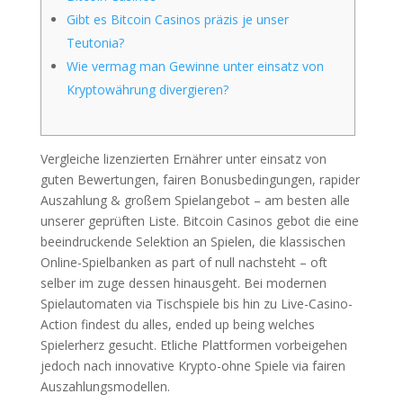
Gibt es Bitcoin Casinos präzis je unser
Teutonia?
Wie vermag man Gewinne unter einsatz von
Kryptowährung divergieren?
Vergleiche lizenzierten Ernährer unter einsatz von
guten Bewertungen, fairen Bonusbedingungen, rapider
Auszahlung & großem Spielangebot – am besten alle
unserer geprüften Liste. Bitcoin Casinos gebot die eine
beeindruckende Selektion an Spielen, die klassischen
Online-Spielbanken as part of null nachsteht – oft
selber im zuge dessen hinausgeht. Bei modernen
Spielautomaten via Tischspiele bis hin zu Live-Casino-
Action findest du alles, ended up being welches
Spielerherz gesucht.
Etliche Plattformen vorbeigehen
jedoch nach innovative Krypto-ohne Spiele via fairen
Auszahlungsmodellen.