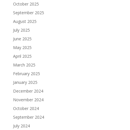
October 2025
September 2025
August 2025
July 2025
June 2025
May 2025
April 2025
March 2025
February 2025
January 2025
December 2024
November 2024
October 2024
September 2024
July 2024