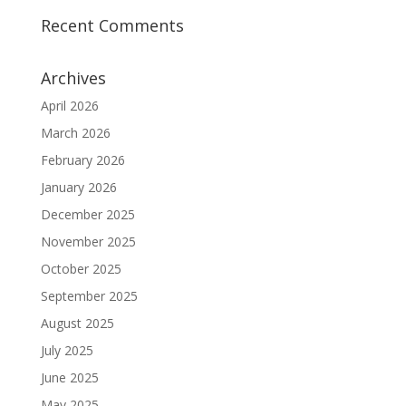
Recent Comments
Archives
April 2026
March 2026
February 2026
January 2026
December 2025
November 2025
October 2025
September 2025
August 2025
July 2025
June 2025
May 2025