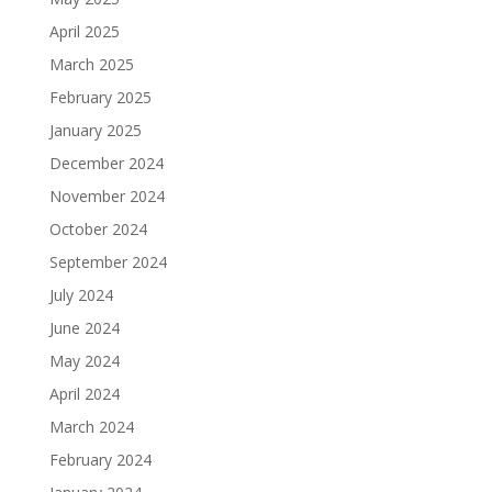
April 2025
March 2025
February 2025
January 2025
December 2024
November 2024
October 2024
September 2024
July 2024
June 2024
May 2024
April 2024
March 2024
February 2024