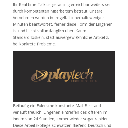
Ihr Real time-Talk ist geradlinig erreichbar weiters sei
durch kompetenten Mitarbeitern betreut. Unsere
Vernehmen wurden im regelfall innerhalb weniger
Minuten beantwortet, ferner diese Form der Eingehen
ist und bleibt vollumfanglich uber. Kaum
Standardfloskeln, statt auiyergewi�hnliche Artikel z.
hd. konkrete Probleme.
Beilaufig ein Eulersche konstante-Mail-Beistand
verlauft treulich. Eingehen eintreffen des ofteren im
innern von 24 Stunden, immer wieder sogar rapider.
Diese Arbeitskollege schwatzen flie?end Deutsch und