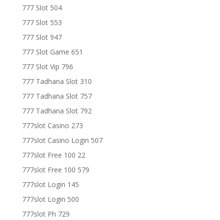
777 Slot 504
777 Slot 553
777 Slot 947
777 Slot Game 651
777 Slot Vip 796
777 Tadhana Slot 310
777 Tadhana Slot 757
777 Tadhana Slot 792
777slot Casino 273
777slot Casino Login 507
777slot Free 100 22
777slot Free 100 579
777slot Login 145
777slot Login 500
777slot Ph 729