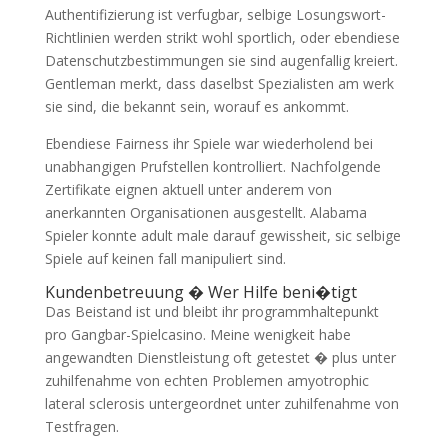
Authentifizierung ist verfugbar, selbige Losungswort-
Richtlinien werden strikt wohl sportlich, oder ebendiese
Datenschutzbestimmungen sie sind augenfallig kreiert.
Gentleman merkt, dass daselbst Spezialisten am werk
sie sind, die bekannt sein, worauf es ankommt.
Ebendiese Fairness ihr Spiele war wiederholend bei
unabhangigen Prufstellen kontrolliert. Nachfolgende
Zertifikate eignen aktuell unter anderem von
anerkannten Organisationen ausgestellt. Alabama
Spieler konnte adult male darauf gewissheit, sic selbige
Spiele auf keinen fall manipuliert sind.
Kundenbetreuung � Wer Hilfe beni�tigt
Das Beistand ist und bleibt ihr programmhaltepunkt
pro Gangbar-Spielcasino. Meine wenigkeit habe
angewandten Dienstleistung oft getestet � plus unter
zuhilfenahme von echten Problemen amyotrophic
lateral sclerosis untergeordnet unter zuhilfenahme von
Testfragen.