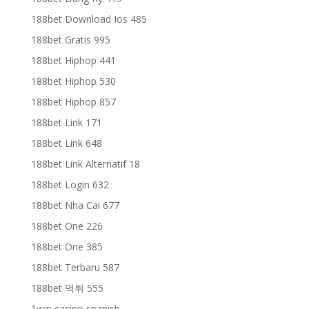
188bet Download Ios 485
188bet Gratis 995
188bet Hiphop 441
188bet Hiphop 530
188bet Hiphop 857
188bet Link 171
188bet Link 648
188bet Link Alternatif 18
188bet Login 632
188bet Nha Cai 677
188bet One 226
188bet One 385
188bet Terbaru 587
188bet 먹튀 555
1win casino spanish