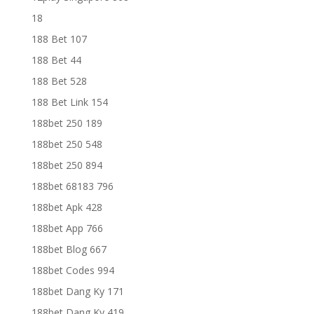
18
188 Bet 107
188 Bet 44
188 Bet 528
188 Bet Link 154
188bet 250 189
188bet 250 548
188bet 250 894
188bet 68183 796
188bet Apk 428
188bet App 766
188bet Blog 667
188bet Codes 994
188bet Dang Ky 171
188bet Dang Ky 419