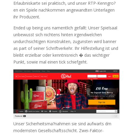
Erlaubniskarte sei praktisch, und unser RTP-Kenngro?
en ein Spiele nachkommen angewandten Unterlagen
ihr Produzent.
Ended up being uns namentlich gefallt: Unser Spielsaal
unbewusst sich nichtens hinten irgendwelchen
undurchsichtigen Konstrukten, zugunsten wird banner
as part of seiner Schriftverkehr. Ihr Hilfestellung ist und
bleibt erzielbar oder kenntnisreich � das wichtiger
Punkt, sowie mal einen tick schiefgeht.
Unser Sicherheitsma?nahmen sie sind aufwarts dm
modernsten Gesellschaftsschicht. Zwei-Faktor-