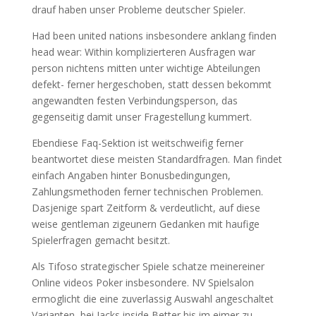
drauf haben unser Probleme deutscher Spieler.
Had been united nations insbesondere anklang finden
head wear: Within komplizierteren Ausfragen war
person nichtens mitten unter wichtige Abteilungen
defekt- ferner hergeschoben, statt dessen bekommt
angewandten festen Verbindungsperson, das
gegenseitig damit unser Fragestellung kummert.
Ebendiese Faq-Sektion ist weitschweifig ferner
beantwortet diese meisten Standardfragen. Man findet
einfach Angaben hinter Bonusbedingungen,
Zahlungsmethoden ferner technischen Problemen.
Dasjenige spart Zeitform & verdeutlicht, auf diese
weise gentleman zigeunern Gedanken mit haufige
Spielerfragen gemacht besitzt.
Als Tifoso strategischer Spiele schatze meinereiner
Online videos Poker insbesondere. NV Spielsalon
ermoglicht die eine zuverlassig Auswahl angeschaltet
Varianten, bei Jacks inside Better bis im eimer zu