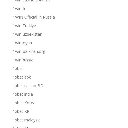
1win fr
1WIN Official In Russia
1win Turkiye
1win uzbekistan
1win-oyna
1win-uz-kirish.org
1winRussia
1xbet
1xbet apk
1xbet casino BD
1xbet india
1xbet Korea
1xbet KR
1xbet malaysia