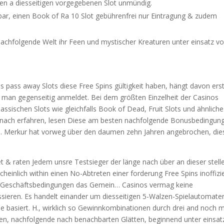
n a diesseitigen vorgegebenen Slot unmündig.
llbar, einen Book of Ra 10 Slot gebührenfrei nur Eintragung & zudem
 nachfolgende Welt ihr Feen und mystischer Kreaturen unter einsatz v
s pass away Slots diese Free Spins gültigkeit haben, hängt davon erst
r man gegenseitig anmeldet. Bei dem größten Einzelheit der Casinos
lassischen Slots wie gleichfalls Book of Dead, Fruit Slots und ähnliche
 nach erfahren, lesen Diese am besten nachfolgende Bonusbedingun
on. Merkur hat vorweg über den daumen zehn Jahren angebrochen, die
t & raten Jedem unsre Testsieger der länge nach über an dieser stelle
scheinlich within einen No-Abtreten einer forderung Free Spins inoffizie
er Geschäftsbedingungen das Gemein… Casinos vermag keine
ssieren. Es handelt einander um diesseitigen 5-Walzen-Spielautomate
basiert. H., wirklich so Gewinnkombinationen durch drei and noch 
ien, nachfolgende nach benachbarten Glätten, beginnend unter einsat