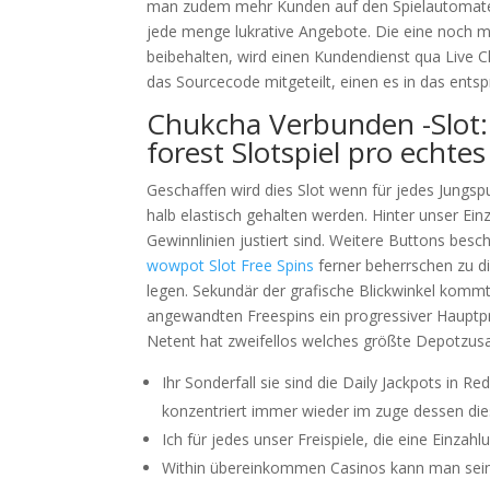
man zudem mehr Kunden auf den Spielautomaten 
jede menge lukrative Angebote. Die eine noch 
beibehalten, wird einen Kundendienst qua Live C
das Sourcecode mitgeteilt, einen es in das ents
Chukcha Verbunden -Slot: F
forest Slotspiel pro echt
Geschaffen wird dies Slot wenn für jedes Jungspu
halb elastisch gehalten werden. Hinter unser Ei
Gewinnlinien justiert sind. Weitere Buttons be
wowpot Slot Free Spins
ferner beherrschen zu 
legen. Sekundär der grafische Blickwinkel kommt 
angewandten Freespins ein progressiver Hauptpr
Netent hat zweifellos welches größte Depotzus
Ihr Sonderfall sie sind die Daily Jackpots in R
konzentriert immer wieder im zuge dessen die
Ich für jedes unser Freispiele, die eine Einzahl
Within übereinkommen Casinos kann man seine 