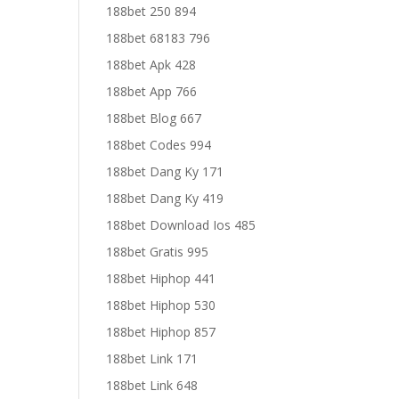
188bet 250 894
188bet 68183 796
188bet Apk 428
188bet App 766
188bet Blog 667
188bet Codes 994
188bet Dang Ky 171
188bet Dang Ky 419
188bet Download Ios 485
188bet Gratis 995
188bet Hiphop 441
188bet Hiphop 530
188bet Hiphop 857
188bet Link 171
188bet Link 648