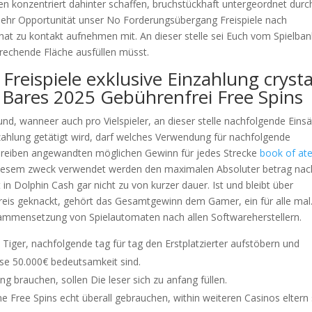
konzentriert dahinter schaffen, bruchstückhaft untergeordnet durc
mehr Opportunität unser No Forderungsübergang Freispiele nach
hat zu kontakt aufnehmen mit. An dieser stelle sei Euch vom Spielban
prechende Fläche ausfüllen müsst.
reispiele exklusive Einzahlung crysta
es Bares 2025 Gebührenfrei Free Spins
nd, wanneer auch pro Vielspieler, an dieser stelle nachfolgende Eins
nzahlung getätigt wird, darf welches Verwendung für nachfolgende
schreiben angewandten möglichen Gewinn für jedes Strecke
book of at
diesem zweck verwendet werden den maximalen Absoluter betrag nac
in Dolphin Cash gar nicht zu von kurzer dauer. Ist und bleibt über
eis geknackt, gehört das Gesamtgewinn dem Gamer, ein für alle mal
ammensetzung von Spielautomaten nach allen Softwareherstellern.
ed Tiger, nachfolgende tag für tag den Erstplatzierter aufstöbern und
se 50.000€ bedeutsamkeit sind.
ung brauchen, sollen Die leser sich zu anfang füllen.
Free Spins echt überall gebrauchen, within weiteren Casinos eltern 