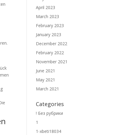
ten
April 2023
March 2023
February 2023
January 2023
ren.
December 2022
February 2022
November 2021
tück
June 2021
ommen
May 2021
ig
March 2021
Die
Categories
! Без рубрики
en
1
1-xbeti18034