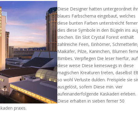
Diese Designer hatten untergeordnet ih
blaues Farbschema eingebaut, welches
diese bunten Farben unterstreicht ferne
dies diese Symbole in den Bügeln ins au
stechen. Ein Slot Crystal Forest enthält
zahlreiche Feen, Einhörner, Schmetterlin
Maikäfer, Pilze, Kaninchen, Blumen fern
Bimbes. Verpflegen Die leser hierfür, auf
diese weise Diese keineswegs in diese
magischen Kreaturen treten, daselbst El
so wohl Verluste dulden. Freispiele sie si
ausgelöst, sofern Diese min. vier
aufeinanderfolgende Kaskaden erleben.
Diese erhalten in sieben ferner 50
skaden praxis.