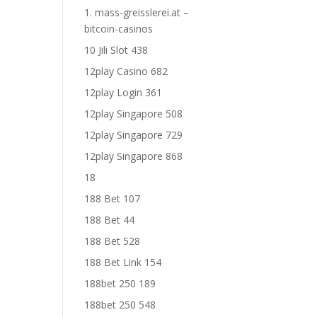
1. mass-greisslerei.at –
bitcoin-casinos
10 Jili Slot 438
12play Casino 682
12play Login 361
12play Singapore 508
12play Singapore 729
12play Singapore 868
18
188 Bet 107
188 Bet 44
188 Bet 528
188 Bet Link 154
188bet 250 189
188bet 250 548