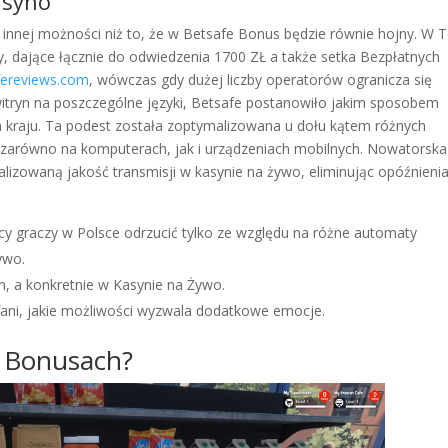
asyno
 innej możności niż to, że w Betsafe Bonus będzie równie hojny. W T
y, dające łącznie do odwiedzenia 1700 ZŁ a także setka Bezpłatnych
fereviews.com
, wówczas gdy dużej liczby operatorów ogranicza się
itryn na poszczególne języki, Betsafe postanowiło jakim sposobem
m kraju. Ta podest została zoptymalizowana u dołu kątem różnych
 zarówno na komputerach, jak i urządzeniach mobilnych. Nowatorska
lizowaną jakość transmisji w kasynie na żywo, eliminując opóźnienia
cy graczy w Polsce odrzucić tylko ze względu na różne automaty
ywo.
m, a konkretnie w Kasynie na Żywo.
 fani, jakie możliwości wyzwala dodatkowe emocje.
h Bonusach?