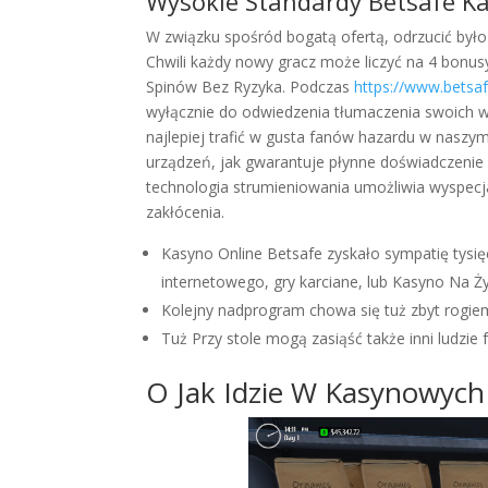
Wysokie Standardy Betsafe K
W związku spośród bogatą ofertą, odrzucić było
Chwili każdy nowy gracz może liczyć na 4 bonus
Spinów Bez Ryzyka. Podczas
https://www.betsa
wyłącznie do odwiedzenia tłumaczenia swoich w
najlepiej trafić w gusta fanów hazardu w naszy
urządzeń, jak gwarantuje płynne doświadczenie
technologia strumieniowania umożliwia wyspecja
zakłócenia.
Kasyno Online Betsafe zyskało sympatię tysię
internetowego, gry karciane, lub Kasyno Na Ż
Kolejny nadprogram chowa się tuż zbyt rogie
Tuż Przy stole mogą zasiąść także inni ludzie
O Jak Idzie W Kasynowyc