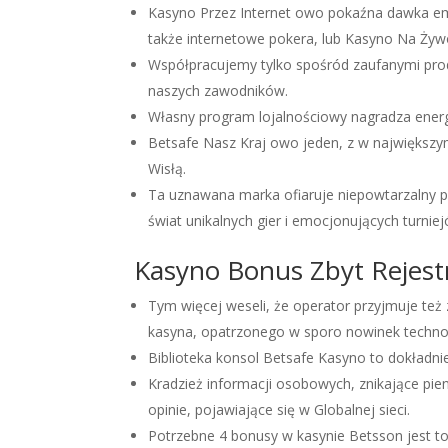
Kasyno Przez Internet owo pokaźna dawka emo
także internetowe pokera, lub Kasyno Na Żyw
Współpracujemy tylko spośród zaufanymi pro
naszych zawodników.
Własny program lojalnościowy nagradza energ
Betsafe Nasz Kraj owo jeden, z w największ
Wisłą.
Ta uznawana marka ofiaruje niepowtarzalny p
świat unikalnych gier i emocjonujących turniej
Kasyno Bonus Zbyt Rejest
Tym więcej weseli, że operator przyjmuje te
kasyna, opatrzonego w sporo nowinek techno
Biblioteka konsol Betsafe Kasyno to dokład
Kradzież informacji osobowych, znikające pi
opinie, pojawiające się w Globalnej sieci.
Potrzebne 4 bonusy w kasynie Betsson jest to