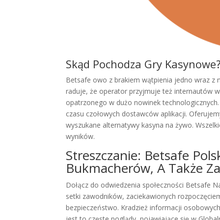
Skąd Pochodza Gry Kasynowe
Betsafe owo z brakiem wątpienia jedno wraz z n
raduje, że operator przyjmuje też internautów
opatrzonego w dużo nowinek technologicznych. 
czasu czołowych dostawców aplikacji. Oferuje
wyszukane alternatywy kasyna na żywo. Wszelkie
wyników.
Streszczanie: Betsafe Pol
Bukmacherów, A Także Za
Dołącz do odwiedzenia społeczności Betsafe Na
setki zawodników, zaciekawionych rozpoczęcie
bezpieczeństwo. Kradzież informacji osobowych
jest to częste poglądy, pojawiające się w Global