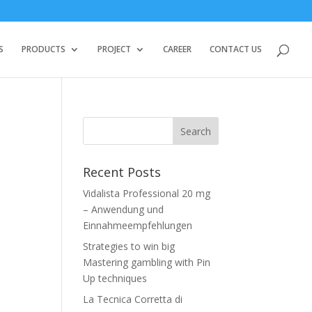
S
PRODUCTS
PROJECT
CAREER
CONTACT US
Recent Posts
Vidalista Professional 20 mg
– Anwendung und
Einnahmeempfehlungen
Strategies to win big
Mastering gambling with Pin
Up techniques
La Tecnica Corretta di