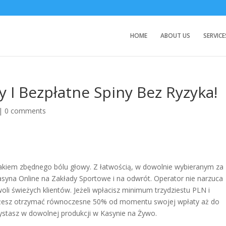
HOME
ABOUT US
SERVICE
I Bezpłatne Spiny Bez Ryzyka!
|
0 comments
akiem zbędnego bólu głowy. Z łatwością, w dowolnie wybieranym za
Kasyna Online na Zakłady Sportowe i na odwrót. Operator nie narzuca
li świeżych klientów. Jeżeli wpłacisz minimum trzydziestu PLN i
żesz otrzymać równoczesne 50% od momentu swojej wpłaty aż do
stasz w dowolnej produkcji w Kasynie na Żywo.