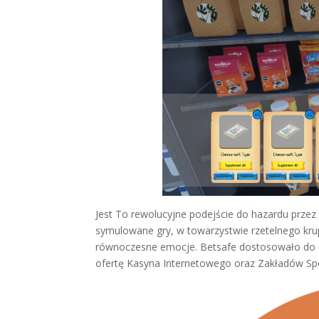
Jest To rewolucyjne podejście do hazardu przez
symulowane gry, w towarzystwie rzetelnego krupi
równoczesne emocje. Betsafe dostosowało do od
ofertę Kasyna Internetowego oraz Zakładów Spor