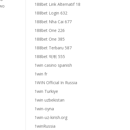
188bet Link Alternatif 18
two
188bet Login 632
188bet Nha Cai 677
188bet One 226
188bet One 385
188bet Terbaru 587
188bet 먹튀 555
1win casino spanish
1win fr
1WIN Official In Russia
1win Turkiye
1win uzbekistan
1win-oyna
1win-uz-kirish.org
1winRussia