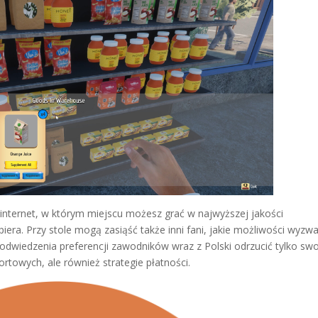
 internet, w którym miejscu możesz grać w najwyższej jakości
era. Przy stole mogą zasiąść także inni fani, jakie możliwości wyzwa
wiedzenia preferencji zawodników wraz z Polski odrzucić tylko sw
towych, ale również strategie płatności.