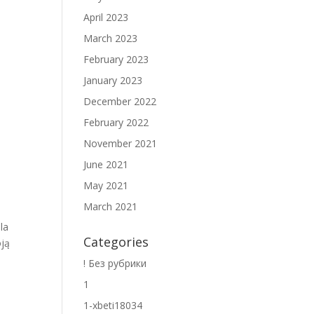
April 2023
March 2023
February 2023
January 2023
December 2022
February 2022
November 2021
June 2021
May 2021
March 2021
la
Categories
oją
! Без рубрики
1
1-xbeti18034