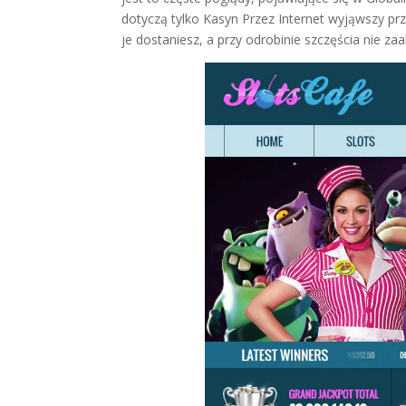
dotyczą tylko Kasyn Przez Internet wyjąwszy prz
je dostaniesz, a przy odrobinie szczęścia nie 