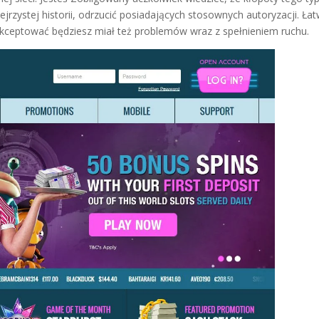
ejrzystej historii, odrzucić posiadających stosownych autoryzacji. Ła
zaakceptować będziesz miał też problemów wraz z spełnieniem ruchu.