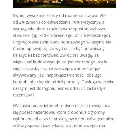
Swoim wysokość zależy od momentu statusu VIP —
od 2% (Średni) do odwiedzenia 10% (Mityczny), a
wymagania obrotu maleją wraz spośród wyższym
statusem (np. x10 dla Średniego, x1 dla Mitycznego).
Przy wprowadzaniu kodu bonusowego w kasynie NV
Casino upewnij się, że wydaje się być on wpisany
należycie i bez literówek. Zwróć też uwagę, że
większość kodów wydaje się jednokrotnego użytku,
więc sprawdź, czy nie zaakceptować został już
aktywowany. Jeśli napotkasz trudności, obsługa
kontrahenta chętnie udzieli pomocy. Obsługa w języku
naszym jest dostępna, jednak odrzucić za każdym
razem 24/7.
NV casino przez internet to dynamicznie rozwijająca
się podest hazardowa, która proponuje ogromny
wybór konsol a także atrakcyjnych bonusów. Jednakże
w który sposób każde kasyno internetowego, ma