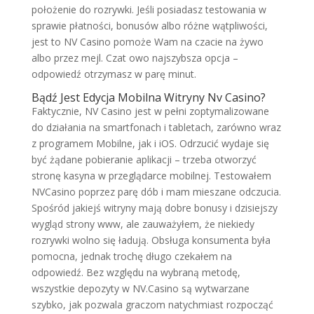
położenie do rozrywki. Jeśli posiadasz testowania w
sprawie płatności, bonusów albo różne wątpliwości,
jest to NV Casino pomoże Wam na czacie na żywo
albo przez mejl. Czat owo najszybsza opcja –
odpowiedź otrzymasz w parę minut.
Bądź Jest Edycja Mobilna Witryny Nv Casino?
Faktycznie, NV Casino jest w pełni zoptymalizowane
do działania na smartfonach i tabletach, zarówno wraz
z programem Mobilne, jak i iOS. Odrzucić wydaje się
być żądane pobieranie aplikacji – trzeba otworzyć
stronę kasyna w przeglądarce mobilnej. Testowałem
NVCasino poprzez parę dób i mam mieszane odczucia.
Spośród jakiejś witryny mają dobre bonusy i dzisiejszy
wygląd strony www, ale zauważyłem, że niekiedy
rozrywki wolno się ładują. Obsługa konsumenta była
pomocna, jednak trochę długo czekałem na
odpowiedź. Bez względu na wybraną metodę,
wszystkie depozyty w NV.Casino są wytwarzane
szybko, jak pozwala graczom natychmiast rozpocząć