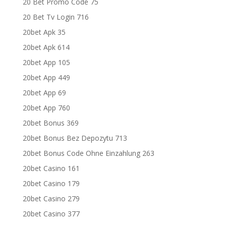
20 Bet Promo Code 75
20 Bet Tv Login 716
20bet Apk 35
20bet Apk 614
20bet App 105
20bet App 449
20bet App 69
20bet App 760
20bet Bonus 369
20bet Bonus Bez Depozytu 713
20bet Bonus Code Ohne Einzahlung 263
20bet Casino 161
20bet Casino 179
20bet Casino 279
20bet Casino 377