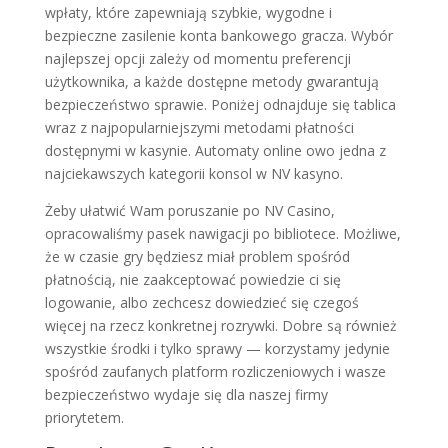
wpłaty, które zapewniają szybkie, wygodne i
bezpieczne zasilenie konta bankowego gracza. Wybór
najlepszej opcji zależy od momentu preferencji
użytkownika, a każde dostępne metody gwarantują
bezpieczeństwo sprawie. Poniżej odnajduje się tablica
wraz z najpopularniejszymi metodami płatności
dostępnymi w kasynie. Automaty online owo jedna z
najciekawszych kategorii konsol w NV kasyno.
Żeby ułatwić Wam poruszanie po NV Casino,
opracowaliśmy pasek nawigacji po bibliotece. Możliwe,
że w czasie gry będziesz miał problem spośród
płatnością, nie zaakceptować powiedzie ci się
logowanie, albo zechcesz dowiedzieć się czegoś
więcej na rzecz konkretnej rozrywki. Dobre są również
wszystkie środki i tylko sprawy — korzystamy jedynie
spośród zaufanych platform rozliczeniowych i wasze
bezpieczeństwo wydaje się dla naszej firmy
priorytetem.