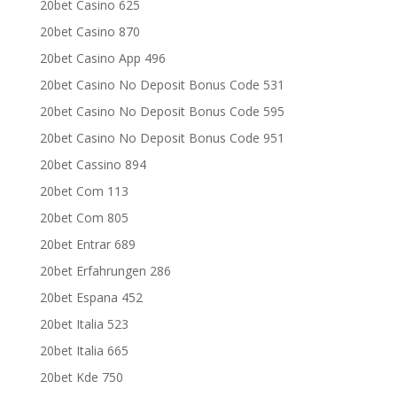
20bet Casino 625
20bet Casino 870
20bet Casino App 496
20bet Casino No Deposit Bonus Code 531
20bet Casino No Deposit Bonus Code 595
20bet Casino No Deposit Bonus Code 951
20bet Cassino 894
20bet Com 113
20bet Com 805
20bet Entrar 689
20bet Erfahrungen 286
20bet Espana 452
20bet Italia 523
20bet Italia 665
20bet Kde 750