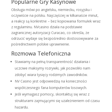
Popularne Gry Kasynowe
Obsługa mówi po angielsku, niemiecku, rosyjsku i
oczywiście na polsku. Najczęściej w kilkanaście minut,
a reakcji są konkretne – bez kopiowania formułek wraz
z regulaminu. NVcasino działa na podstawie
zagranicznej autoryzacji Curacao, co określa, że
odrzucić wydaje się bezpośrednio dostosowywane za
pośrednictwem polskie uprawnienie.
Rozmowa Telefoniczna
Stawiamy na pełną transparentność działania i
uczciwe maksymy rozrywki, jak pozwoliło nam
zdobyć wiara tysięcy rodzimych zawodników.
NV Casino jest odpowiedzią na konieczności
współczesnego fana komputerów losowych.
Jeśli wymagasz pomocy, skontaktuj się wraz z
strukturami zajmującymi się uzależnieniem od czasu
hazardu.