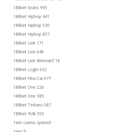
188bet Gratis 995
188bet Hiphop 441
188bet Hiphop 530
188bet Hiphop 857
188bet Link 171
188bet Link 648
188bet Link Alternatif 18
188bet Login 632
188bet Nha Cai 677
188bet One 226
188bet One 385
188bet Terbaru 587
188bet 먹튀 555
1win casino spanish
1win fr