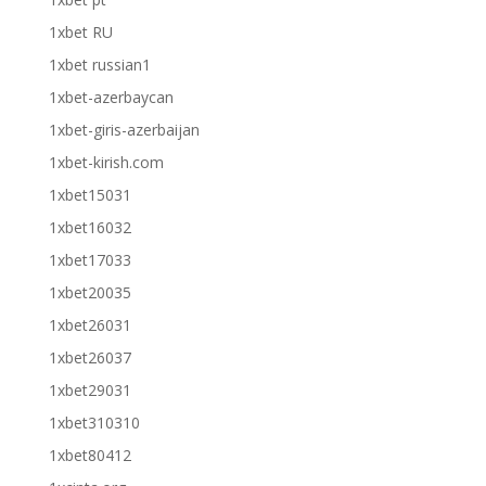
1xbet RU
1xbet russian1
1xbet-azerbaycan
1xbet-giris-azerbaijan
1xbet-kirish.com
1xbet15031
1xbet16032
1xbet17033
1xbet20035
1xbet26031
1xbet26037
1xbet29031
1xbet310310
1xbet80412