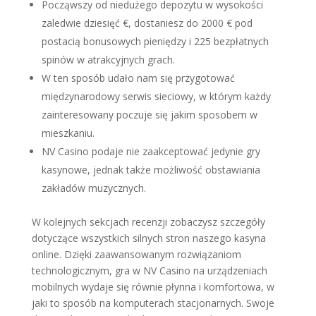
Począwszy od niedużego depozytu w wysokości
zaledwie dziesięć €, dostaniesz do 2000 € pod
postacią bonusowych pieniędzy i 225 bezpłatnych
spinów w atrakcyjnych grach.
W ten sposób udało nam się przygotować
międzynarodowy serwis sieciowy, w którym każdy
zainteresowany poczuje się jakim sposobem w
mieszkaniu.
NV Casino podaje nie zaakceptować jedynie gry
kasynowe, jednak także możliwość obstawiania
zakładów muzycznych.
W kolejnych sekcjach recenzji zobaczysz szczegóły
dotyczące wszystkich silnych stron naszego kasyna
online. Dzięki zaawansowanym rozwiązaniom
technologicznym, gra w NV Casino na urządzeniach
mobilnych wydaje się równie płynna i komfortowa, w
jaki to sposób na komputerach stacjonarnych. Swoje