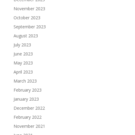
November 2023
October 2023
September 2023
August 2023
July 2023
June 2023
May 2023
April 2023
March 2023
February 2023
January 2023
December 2022
February 2022
November 2021