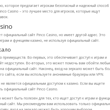
ино, которое предлагает игрокам безопасный и надежный способ
inco Casino – это лучшее место для игроков, которые ищут
авок.
sino
т официальный сайт Pinco Casino, но имеет другой адрес. Это
играм и функциям казино, не используя официальный сайт.
кало
ко преимуществ. Во-первых, это обеспечивает доступ к играм и
айт недоступен. Во-вторых, это может помочь вам обойти любы
на официальный сайт. Наконец, вход на зеркало может быть бо
о сайта, если вы используете анонимные браузеры или VPN.
о не является официальным доступом к казино. Если вы ищете
ь официальный сайт Pinco Casino.
no может быть полезен для тех, кто ищет доступ к играм и функц
ьный сайт. Мы рекомендуем вам использовать только официаль
нативу, вход на зеркало может быть хорошим выбором.