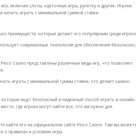
игр, включая слоты, карточные игры, рулетку и другие. Игроки
 и начать играть с минимальной суммой ставки.
ько преимуществ, которые делают его популярным среди игроко
использует современные технологии для обеспечения безопаснос
Pinco Casino представлены различные виды игр, что позволяет
я.
ачать играть с минимальной суммы ставки, что делает казино
в, которые ищут безопасный и надежный способ играть в онлайн-
 место, где игроки могут найти все, что им нужно для
ете найти его на официальном сайте Pinco Casino. Там вы может
е о правилах и условиях игры.