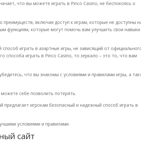
ачает, что вы можете играть в Pinco Casino, не беспокоясь о
о преимуществ, включая доступ к играм, которые не доступны н
ным функциям, которые могут помочь вам улучшить свои навыки
ый способ играть в азартные игры, не зависящий от официальног
о способа играть в Pinco Casino, то зеркало – это то, что вам
 убедитесь, что вы знакомы с условиями и правилами игры, а так
е можете себе позволить потерять.
ый предлагает игрокам безопасный и надежный способ играть в
 лучшими условиями и правилами.
ьный сайт