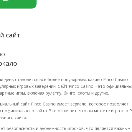
й сайт
o
no
ркало
й день становится все более популярным, казино Pinco Casino
лярных игровых заведений. Сайт Pinco Casino – это официальны
артные игры, включая рулетку, бинго, слоты и другие.
циальный сайт Pinco Casino имеет зеркало, которое позволяет
от официального сайта. Это означает, что вы можете играть в P
льного сайта.
вает безопасность и анонимность игроков, что является важным