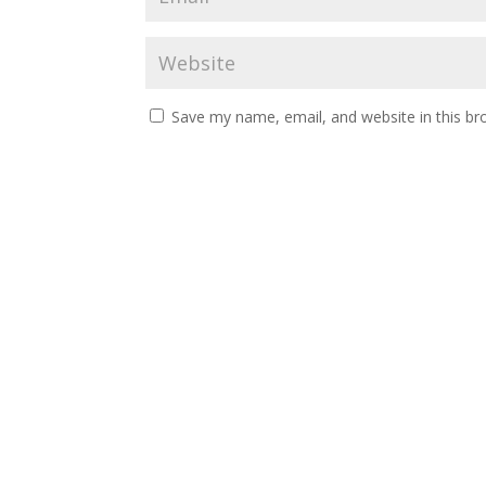
Save my name, email, and website in this br