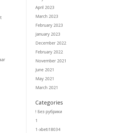
April 2023
March 2023
t
February 2023
January 2023
December 2022
February 2022
aar
November 2021
June 2021
May 2021
March 2021
s
Categories
! Без рубрики
1
1-xbeti18034