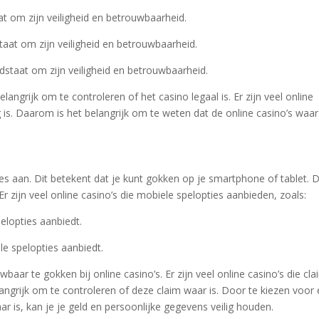
at om zijn veiligheid en betrouwbaarheid.
aat om zijn veiligheid en betrouwbaarheid.
dstaat om zijn veiligheid en betrouwbaarheid.
langrijk om te controleren of het casino legaal is. Er zijn veel online
ilig is. Daarom is het belangrijk om te weten dat de online casino’s waar
es aan. Dit betekent dat je kunt gokken op je smartphone of tablet. Di
r zijn veel online casino’s die mobiele spelopties aanbieden, zoals:
elopties aanbiedt.
le spelopties aanbiedt.
uwbaar te gokken bij online casino’s. Er zijn veel online casino’s die cl
langrijk om te controleren of deze claim waar is. Door te kiezen voor
aar is, kan je je geld en persoonlijke gegevens veilig houden.