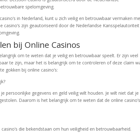
n betrouwbare spelomgeving.
casino’s in Nederland, kunt u zich veilig en betrouwbaar vermaken me
ne casino’s zijn geautoriseerd door de Nederlandse Kansspelautoriteit
lomgeving.
len bij Online Casinos
langrijk om te weten dat je veilig en betrouwbaar speelt. Er zijn veel
baar te zijn, maar het is belangrijk om te controleren of deze claim w
 te gokken bij online casino’s:
jk?
e persoonlijke gegevens en geld veilig wilt houden. Je wilt niet dat je
estolen. Daarom is het belangrijk om te weten dat de online casino’
d
casino’s die bekendstaan om hun veiligheid en betrouwbaarheid.