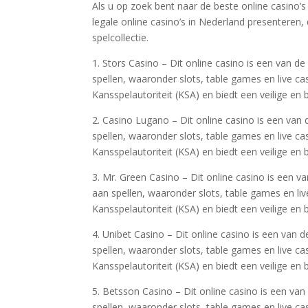
Als u op zoek bent naar de beste online casino’s i
legale online casino’s in Nederland presenteren
spelcollectie.
1. Stors Casino – Dit online casino is een van 
spellen, waaronder slots, table games en live c
Kansspelautoriteit (KSA) en biedt een veilige e
2. Casino Lugano – Dit online casino is een van
spellen, waaronder slots, table games en live c
Kansspelautoriteit (KSA) en biedt een veilige e
3. Mr. Green Casino – Dit online casino is een 
aan spellen, waaronder slots, table games en li
Kansspelautoriteit (KSA) en biedt een veilige e
4. Unibet Casino – Dit online casino is een van
spellen, waaronder slots, table games en live c
Kansspelautoriteit (KSA) en biedt een veilige e
5. Betsson Casino – Dit online casino is een va
spellen, waaronder slots, table games en live c