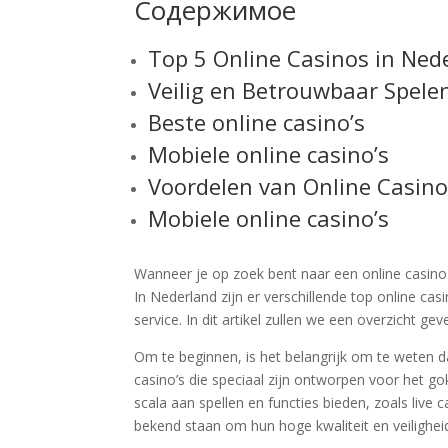
Содержимое
Top 5 Online Casinos in Ned
Veilig en Betrouwbaar Spelen
Beste online casino’s
Mobiele online casino’s
Voordelen van Online Casino
Mobiele online casino’s
Wanneer je op zoek bent naar een online casino w
In Nederland zijn er verschillende top online ca
service. In dit artikel zullen we een overzicht ge
Om te beginnen, is het belangrijk om te weten dat
casino’s die speciaal zijn ontworpen voor het go
scala aan spellen en functies bieden, zoals live ca
bekend staan om hun hoge kwaliteit en veilighei