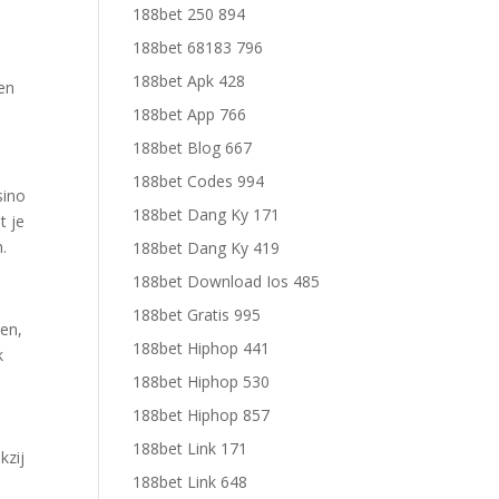
188bet 250 894
188bet 68183 796
188bet Apk 428
en
188bet App 766
188bet Blog 667
188bet Codes 994
sino
188bet Dang Ky 171
t je
.
188bet Dang Ky 419
188bet Download Ios 485
188bet Gratis 995
len,
188bet Hiphop 441
k
188bet Hiphop 530
188bet Hiphop 857
188bet Link 171
kzij
188bet Link 648