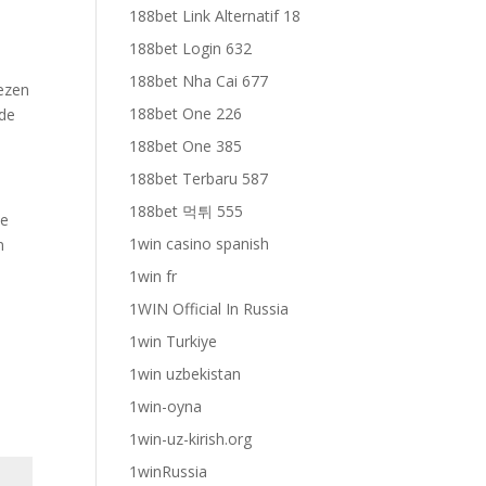
188bet Link Alternatif 18
188bet Login 632
188bet Nha Cai 677
iezen
188bet One 226
ede
188bet One 385
188bet Terbaru 587
188bet 먹튀 555
te
1win casino spanish
n
1win fr
1WIN Official In Russia
1win Turkiye
1win uzbekistan
1win-oyna
1win-uz-kirish.org
1winRussia