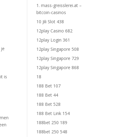
1. mass-greisslerei.at –
bitcoin-casinos
10 Jili Slot 438
12play Casino 682
12play Login 361
 je
12play Singapore 508
12play Singapore 729
12play Singapore 868
t is
18
188 Bet 107
188 Bet 44
188 Bet 528
188 Bet Link 154
aimen
188bet 250 189
 een
188bet 250 548