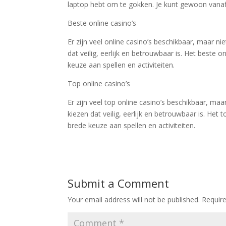
laptop hebt om te gokken. Je kunt gewoon vanaf
Beste online casino’s
Er zijn veel online casino’s beschikbaar, maar ni
dat veilig, eerlijk en betrouwbaar is. Het beste 
keuze aan spellen en activiteiten.
Top online casino’s
Er zijn veel top online casino’s beschikbaar, maa
kiezen dat veilig, eerlijk en betrouwbaar is. Het
brede keuze aan spellen en activiteiten.
Submit a Comment
Your email address will not be published.
Requir