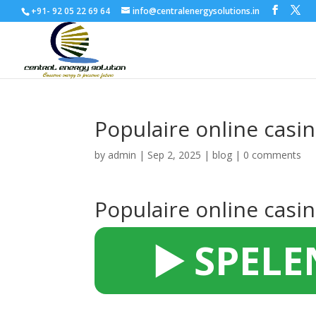
+91- 92 05 22 69 64
info@centralenergysolutions.in
Populaire online casi
by
admin
|
Sep 2, 2025
|
blog
|
0 comments
Populaire online casi
▶️ SPELE