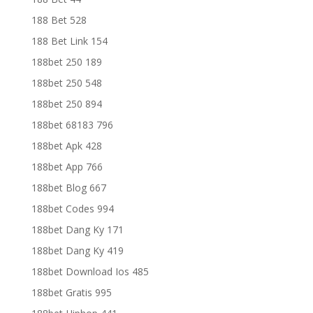
188 Bet 528
188 Bet Link 154
188bet 250 189
188bet 250 548
188bet 250 894
188bet 68183 796
188bet Apk 428
188bet App 766
188bet Blog 667
188bet Codes 994
188bet Dang Ky 171
188bet Dang Ky 419
188bet Download Ios 485
188bet Gratis 995