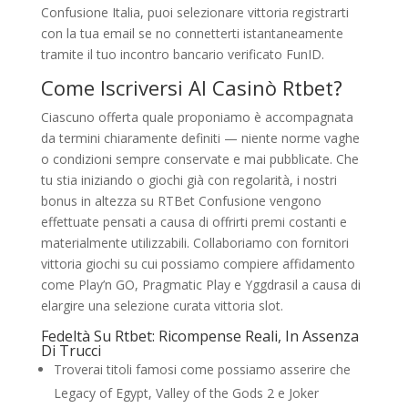
Confusione Italia, puoi selezionare vittoria registrarti
con la tua email se no connetterti istantaneamente
tramite il tuo incontro bancario verificato FunID.
Come Iscriversi Al Casinò Rtbet?
Ciascuno offerta quale proponiamo è accompagnata
da termini chiaramente definiti — niente norme vaghe
o condizioni sempre conservate e mai pubblicate. Che
tu stia iniziando o giochi già con regolarità, i nostri
bonus in altezza su RTBet Confusione vengono
effettuate pensati a causa di offrirti premi costanti e
materialmente utilizzabili. Collaboriamo con fornitori
vittoria giochi su cui possiamo compiere affidamento
come Play’n GO, Pragmatic Play e Yggdrasil a causa di
elargire una selezione curata vittoria slot.
Fedeltà Su Rtbet: Ricompense Reali, In Assenza
Di Trucci
Troverai titoli famosi come possiamo asserire che
Legacy of Egypt, Valley of the Gods 2 e Joker