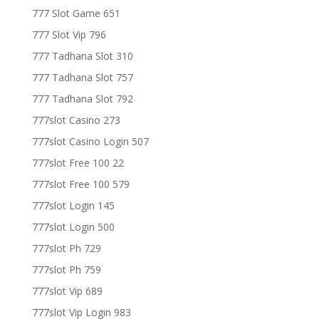
777 Slot Game 651
777 Slot Vip 796
777 Tadhana Slot 310
777 Tadhana Slot 757
777 Tadhana Slot 792
777slot Casino 273
777slot Casino Login 507
777slot Free 100 22
777slot Free 100 579
777slot Login 145
777slot Login 500
777slot Ph 729
777slot Ph 759
777slot Vip 689
777slot Vip Login 983