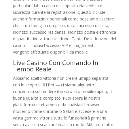
particolari dati a causa di scopi vittoria verifica e
sicurezza durante la registrazione. Questo include
anche informazioni personali come possiamo asserire
che il tuo famiglia completo, data successo nascita,
indirizzo successo residenza, indirizzo posta elettronica
e quantitativo vittoria telefono. Tante De le funzioni del
casinò — inclusi l’accesso VIP e i pagamenti —
vengono effettuate disponibili da mobile.
Live Casino Con Comando In
Tempo Reale
Abbiamo scelto vittoria non creare un’app separata
con lo scopo di RTBet — ci siamo alquanto
concentrati sul rendere il nostro sito mobile rapido, di
buona qualita e completo. Puoi aprire la nostra
piattaforma direttamente da qualsiasi browser
moderno come Chrome o Safari e accedere a una
vasta gamma vittoria tutte le funzionalità primarie
senza aver da scaricare in alcun modo. Abbiamo fatto