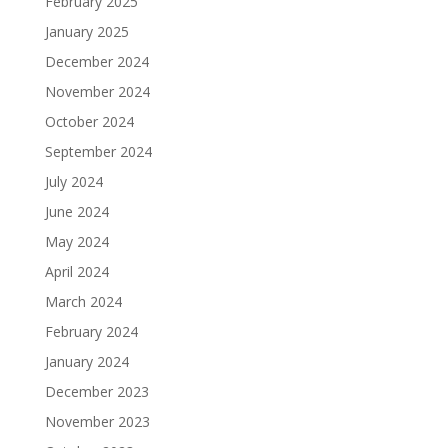
February 2025
January 2025
December 2024
November 2024
October 2024
September 2024
July 2024
June 2024
May 2024
April 2024
March 2024
February 2024
January 2024
December 2023
November 2023