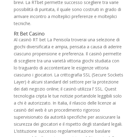
brevi. La RTbet permette successo scegliere tra varie
possibilità di puntata, il quale sono costruiti in grado di
arrivare incontro a molteplici preferenze e molteplici
tecniche.
Rt Bet Casino
Al casinò RT bet La Penisola troverai una selezione di
giochi diversificata e ampia, pensata a causa di aderire
ciascuno propensione e preferenza. Il casinò permette
di scegliere tra una varietà vittoria giochi studiata con
lo traguardo di accontentare le esigenze vittoria
ciascuno i giocatori. La crittografia SSL (Secure Sockets
Layer) è alcuni standard del settore per la protezione
dei dati negozio online; il casinò utilizza l’ SSL. Quest
tecnologia cripta le tue notizie portandole leggibili solo
a chi è autorizzato. In Italia, il rilascio delle licenze ai
casinò del web è un procedimento rigoroso
supervisionato da autorità specifiche per assicurare la
sicurezza dei giocatori e il rispetto degli standard legali.
L’istituzione successo regolamentazione basilare