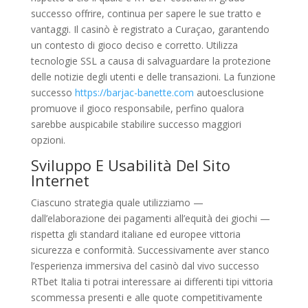
successo offrire, continua per sapere le sue tratto e
vantaggi. Il casinò è registrato a Curaçao, garantendo
un contesto di gioco deciso e corretto. Utilizza
tecnologie SSL a causa di salvaguardare la protezione
delle notizie degli utenti e delle transazioni. La funzione
successo
https://barjac-banette.com
autoesclusione
promuove il gioco responsabile, perfino qualora
sarebbe auspicabile stabilire successo maggiori
opzioni.
Sviluppo E Usabilità Del Sito
Internet
Ciascuno strategia quale utilizziamo —
dall’elaborazione dei pagamenti all’equità dei giochi —
rispetta gli standard italiane ed europee vittoria
sicurezza e conformità. Successivamente aver stanco
l’esperienza immersiva del casinò dal vivo successo
RTbet Italia ti potrai interessare ai differenti tipi vittoria
scommessa presenti e alle quote competitivamente