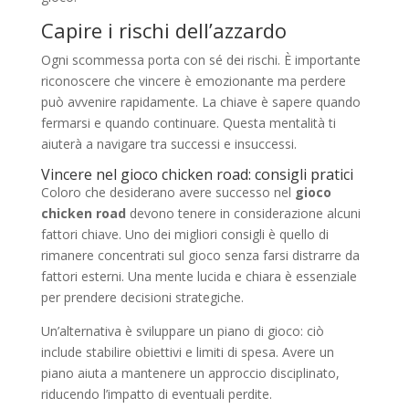
Capire i rischi dell’azzardo
Ogni scommessa porta con sé dei rischi. È importante
riconoscere che vincere è emozionante ma perdere
può avvenire rapidamente. La chiave è sapere quando
fermarsi e quando continuare. Questa mentalità ti
aiuterà a navigare tra successi e insuccessi.
Vincere nel gioco chicken road: consigli pratici
Coloro che desiderano avere successo nel
gioco
chicken road
devono tenere in considerazione alcuni
fattori chiave. Uno dei migliori consigli è quello di
rimanere concentrati sul gioco senza farsi distrarre da
fattori esterni. Una mente lucida e chiara è essenziale
per prendere decisioni strategiche.
Un’alternativa è sviluppare un piano di gioco: ciò
include stabilire obiettivi e limiti di spesa. Avere un
piano aiuta a mantenere un approccio disciplinato,
riducendo l’impatto di eventuali perdite.