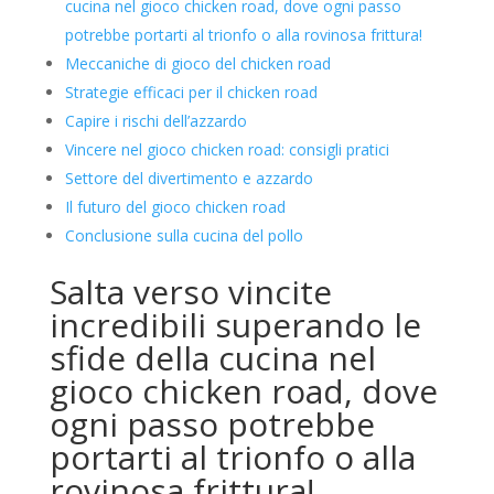
cucina nel gioco chicken road, dove ogni passo
potrebbe portarti al trionfo o alla rovinosa frittura!
Meccaniche di gioco del chicken road
Strategie efficaci per il chicken road
Capire i rischi dell’azzardo
Vincere nel gioco chicken road: consigli pratici
Settore del divertimento e azzardo
Il futuro del gioco chicken road
Conclusione sulla cucina del pollo
Salta verso vincite
incredibili superando le
sfide della cucina nel
gioco chicken road, dove
ogni passo potrebbe
portarti al trionfo o alla
rovinosa frittura!