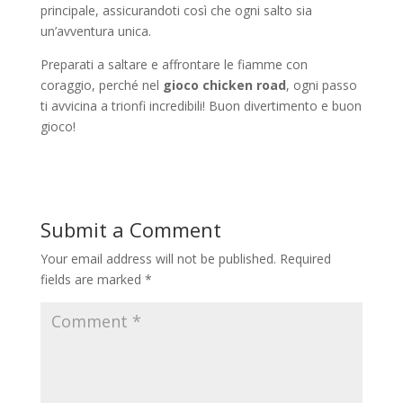
principale, assicurandoti così che ogni salto sia
un’avventura unica.
Preparati a saltare e affrontare le fiamme con
coraggio, perché nel
gioco chicken road
, ogni passo
ti avvicina a trionfi incredibili! Buon divertimento e buon
gioco!
Submit a Comment
Your email address will not be published.
Required
fields are marked
*