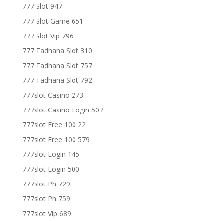
777 Slot 947
777 Slot Game 651
777 Slot Vip 796
777 Tadhana Slot 310
777 Tadhana Slot 757
777 Tadhana Slot 792
777slot Casino 273
777slot Casino Login 507
777slot Free 100 22
777slot Free 100 579
777slot Login 145
777slot Login 500
777slot Ph 729
777slot Ph 759
777slot Vip 689