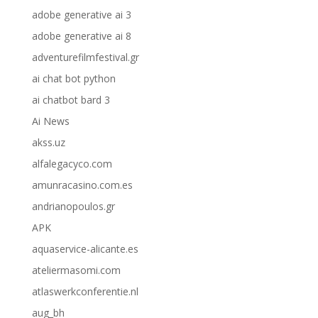
adobe generative ai 3
adobe generative ai 8
adventurefilmfestival.gr
ai chat bot python
ai chatbot bard 3
Ai News
akss.uz
alfalegacyco.com
amunracasino.com.es
andrianopoulos.gr
APK
aquaservice-alicante.es
ateliermasomi.com
atlaswerkconferentie.nl
aug_bh