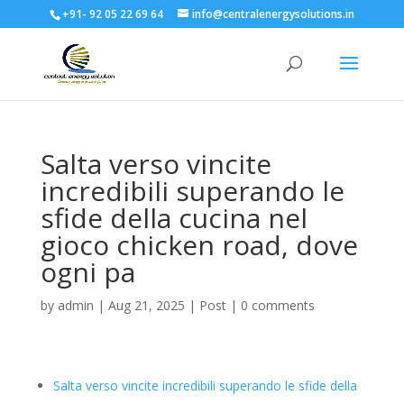
+91- 92 05 22 69 64
info@centralenergysolutions.in
Salta verso vincite
incredibili superando le
sfide della cucina nel
gioco chicken road, dove
ogni pa
by
admin
|
Aug 21, 2025
|
Post
|
0 comments
Salta verso vincite incredibili superando le sfide della