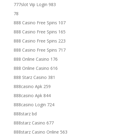
777slot Vip Login 983
78
888 Casino Free Spins 107
888 Casino Free Spins 165
888 Casino Free Spins 223
888 Casino Free Spins 717
888 Online Casino 176
888 Online Casino 616
888 Starz Casino 381
888casino Apk 259
888casino Apk 844
888casino Login 724
888starz bd
888starz Casino 677
888starz Casino Online 563