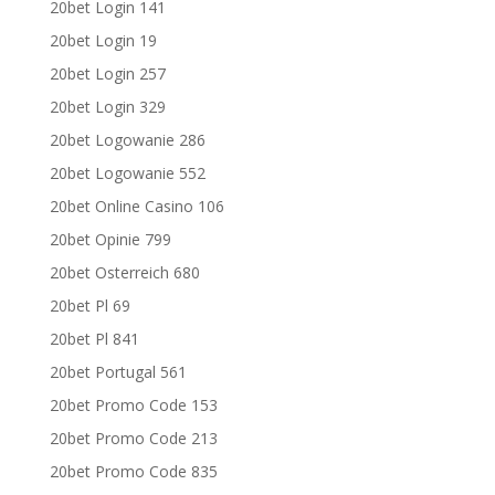
20bet Login 141
20bet Login 19
20bet Login 257
20bet Login 329
20bet Logowanie 286
20bet Logowanie 552
20bet Online Casino 106
20bet Opinie 799
20bet Osterreich 680
20bet Pl 69
20bet Pl 841
20bet Portugal 561
20bet Promo Code 153
20bet Promo Code 213
20bet Promo Code 835