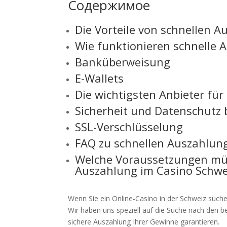
Содержимое
Die Vorteile von schnellen 
Wie funktionieren schnelle
Banküberweisung
E-Wallets
Die wichtigsten Anbieter fü
Sicherheit und Datenschutz 
SSL-Verschlüsselung
FAQ zu schnellen Auszahlun
Welche Voraussetzungen müss
Auszahlung im Casino Schwei
Wenn Sie ein Online-Casino in der Schweiz suchen
Wir haben uns speziell auf die Suche nach den be
sichere Auszahlung Ihrer Gewinne garantieren.