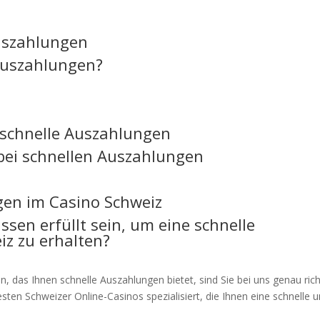
Auszahlungen
 Auszahlungen?
r schnelle Auszahlungen
bei schnellen Auszahlungen
gen im Casino Schweiz
en erfüllt sein, um eine schnelle
z zu erhalten?
, das Ihnen schnelle Auszahlungen bietet, sind Sie bei uns genau rich
sten Schweizer Online-Casinos spezialisiert, die Ihnen eine schnelle 