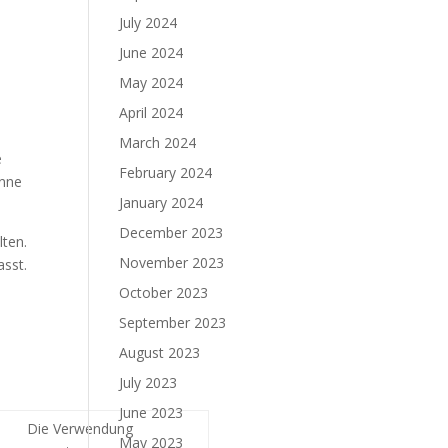
July 2024
June 2024
May 2024
April 2024
March 2024
e
February 2024
inne
January 2024
December 2023
lten.
November 2023
asst.
October 2023
September 2023
August 2023
July 2023
June 2023
Die Verwendung
May 2023