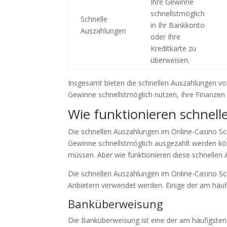
Ihre Gewinne
schnellstmöglich
Schnelle
in Ihr Bankkonto
Auszahlungen
oder Ihre
Kreditkarte zu
überweisen.
Insgesamt bieten die schnellen Auszahlungen von
Gewinne schnellstmöglich nutzen, Ihre Finanzen p
Wie funktionieren schnel
Die schnellen Auszahlungen im Online-Casino Schw
Gewinne schnellstmöglich ausgezahlt werden k
müssen. Aber wie funktionieren diese schnellen
Die schnellen Auszahlungen im Online-Casino S
Anbietern verwendet werden. Einige der am häu
Banküberweisung
Die Banküberweisung ist eine der am häufigste