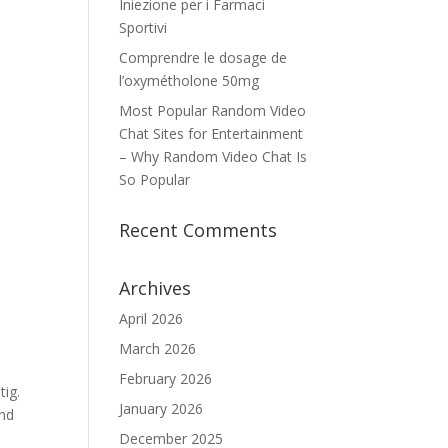
Iniezione per i Farmaci
Sportivi
Comprendre le dosage de
l’oxymétholone 50mg
Most Popular Random Video
Chat Sites for Entertainment
– Why Random Video Chat Is
So Popular
Recent Comments
Archives
April 2026
March 2026
February 2026
tig.
January 2026
und
December 2025