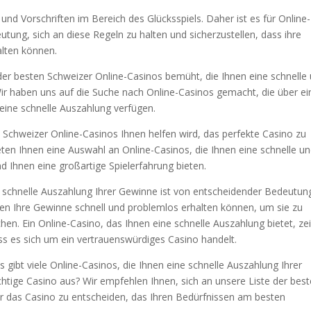
und Vorschriften im Bereich des Glücksspiels. Daher ist es für Online-
tung, sich an diese Regeln zu halten und sicherzustellen, dass ihre
alten können.
der besten Schweizer Online-Casinos bemüht, die Ihnen eine schnelle
Wir haben uns auf die Suche nach Online-Casinos gemacht, die über ei
eine schnelle Auszahlung verfügen.
n Schweizer Online-Casinos Ihnen helfen wird, das perfekte Casino zu
ieten Ihnen eine Auswahl an Online-Casinos, die Ihnen eine schnelle u
d Ihnen eine großartige Spielerfahrung bieten.
 schnelle Auszahlung Ihrer Gewinne ist von entscheidender Bedeutun
en Ihre Gewinne schnell und problemlos erhalten können, um sie zu
en. Ein Online-Casino, das Ihnen eine schnelle Auszahlung bietet, ze
ss es sich um ein vertrauenswürdiges Casino handelt.
s gibt viele Online-Casinos, die Ihnen eine schnelle Auszahlung Ihrer
chtige Casino aus? Wir empfehlen Ihnen, sich an unsere Liste der bes
r das Casino zu entscheiden, das Ihren Bedürfnissen am besten