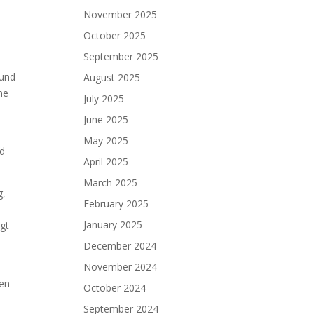
November 2025
October 2025
September 2025
 und
August 2025
ne
July 2025
June 2025
May 2025
nd
April 2025
March 2025
g,
February 2025
January 2025
igt
December 2024
November 2024
ten
October 2024
September 2024