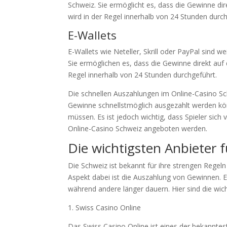
Schweiz. Sie ermöglicht es, dass die Gewinne d
wird in der Regel innerhalb von 24 Stunden durch
E-Wallets
E-Wallets wie Neteller, Skrill oder PayPal sind
Sie ermöglichen es, dass die Gewinne direkt au
Regel innerhalb von 24 Stunden durchgeführt.
Die schnellen Auszahlungen im Online-Casino Schw
Gewinne schnellstmöglich ausgezahlt werden k
müssen. Es ist jedoch wichtig, dass Spieler si
Online-Casino Schweiz angeboten werden.
Die wichtigsten Anbieter 
Die Schweiz ist bekannt für ihre strengen Regeln
Aspekt dabei ist die Auszahlung von Gewinnen. E
während andere länger dauern. Hier sind die wich
1. Swiss Casino Online
Das Swiss Casino Online ist eines der bekanntest